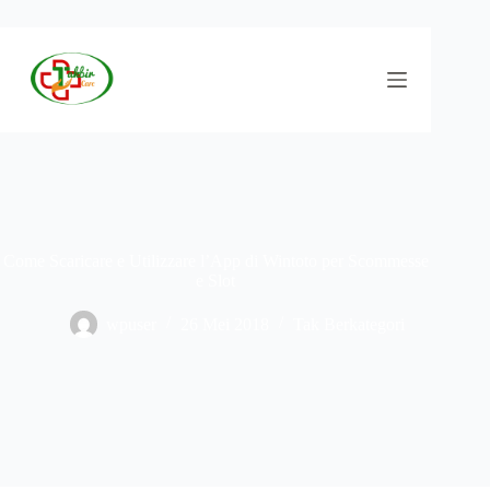
Skip
to
content
Come Scaricare e Utilizzare l’App di Wintoto per Scommesse
e Slot
wpuser
26 Mei 2018
Tak Berkategori