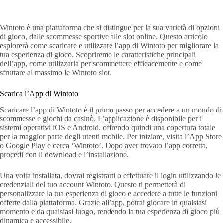
Wintoto è una piattaforma che si distingue per la sua varietà di opzioni
di gioco, dalle scommesse sportive alle slot online. Questo articolo
esplorerà come scaricare e utilizzare l’app di Wintoto per migliorare la
tua esperienza di gioco. Scopriremo le caratteristiche principali
dell’app, come utilizzarla per scommettere efficacemente e come
sfruttare al massimo le Wintoto slot.
Scarica l’App di Wintoto
Scaricare l’app di Wintoto è il primo passo per accedere a un mondo di
scommesse e giochi da casinò. L’applicazione è disponibile per i
sistemi operativi iOS e Android, offrendo quindi una copertura totale
per la maggior parte degli utenti mobile. Per iniziare, visita l’App Store
o Google Play e cerca ‘Wintoto’. Dopo aver trovato l’app corretta,
procedi con il download e l’installazione.
Una volta installata, dovrai registrarti o effettuare il login utilizzando le
credenziali del tuo account Wintoto. Questo ti permetterà di
personalizzare la tua esperienza di gioco e accedere a tutte le funzioni
offerte dalla piattaforma. Grazie all’app, potrai giocare in qualsiasi
momento e da qualsiasi luogo, rendendo la tua esperienza di gioco più
dinamica e accessibile.