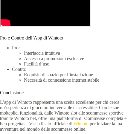
Pro e Contro dell’App di Wintoto
Pro:
Interfaccia intuitiva
Accesso a promozioni esclusive
Facilità d’uso
Contro:
Requisiti di spazio per l’installazione
Necessità di connessione internet stabile
Conclusione
L’app di Wintoto rappresenta una scelta eccellente per chi cerca
un’esperienza di gioco online versatile e accessibile. Con le sue
molteplici funzionalità, dalle Wintoto slot alle scommesse sportive
tramite Wintoto bet, offre una piattaforma di scommesse completa e
ben progettata. Visita il sito ufficiale di
Wintoto
per iniziare la tua
avventura nel mondo delle scommesse online.