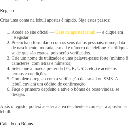
Registo
Criar uma conta na lebull apostas é rápido. Siga estes passos:
Aceda ao site oficial —
Casa de apostas lebull
— e clique em
“Registar”.
Preencha o formulário com os seus dados pessoais: nome, data
de nascimento, morada, e-mail e número de telefone. Certifique-
se de que são exatos, pois serão verificados.
Crie um nome de utilizador e uma palavra-passe forte (mínimo 8
caracteres, com letras e números).
Selecione a moeda preferida (EUR, USD, etc.) e aceite os
termos e condições.
Complete o registo com a verificação de e-mail ou SMS. A
lebull enviará um código de confirmação.
Faça o primeiro depósito e ative o bónus de boas-vindas, se
desejar.
Após o registo, poderá aceder à área de cliente e começar a apostar na
lebull.
Cálculo do Bónus