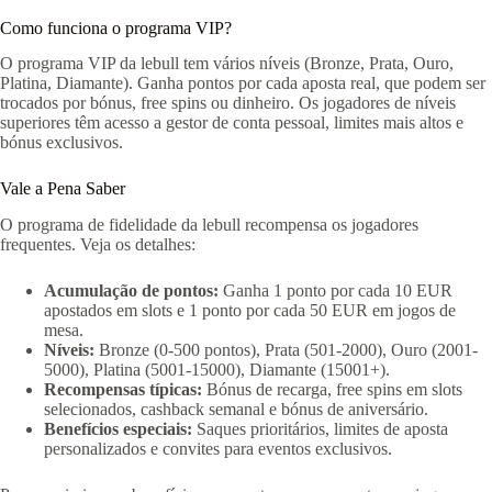
Como funciona o programa VIP?
O programa VIP da lebull tem vários níveis (Bronze, Prata, Ouro,
Platina, Diamante). Ganha pontos por cada aposta real, que podem ser
trocados por bónus, free spins ou dinheiro. Os jogadores de níveis
superiores têm acesso a gestor de conta pessoal, limites mais altos e
bónus exclusivos.
Vale a Pena Saber
O programa de fidelidade da lebull recompensa os jogadores
frequentes. Veja os detalhes:
Acumulação de pontos:
Ganha 1 ponto por cada 10 EUR
apostados em slots e 1 ponto por cada 50 EUR em jogos de
mesa.
Níveis:
Bronze (0-500 pontos), Prata (501-2000), Ouro (2001-
5000), Platina (5001-15000), Diamante (15001+).
Recompensas típicas:
Bónus de recarga, free spins em slots
selecionados, cashback semanal e bónus de aniversário.
Benefícios especiais:
Saques prioritários, limites de aposta
personalizados e convites para eventos exclusivos.