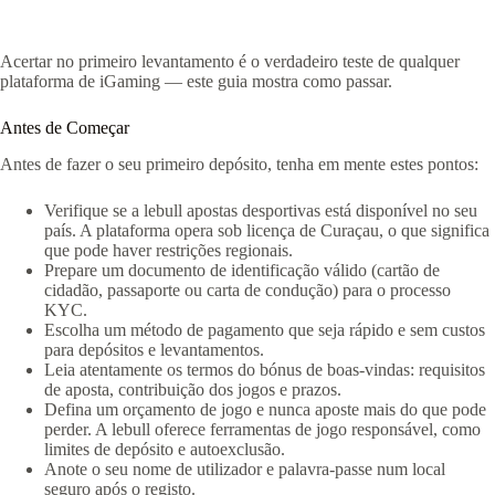
Acertar no primeiro levantamento é o verdadeiro teste de qualquer
plataforma de iGaming — este guia mostra como passar.
Antes de Começar
Antes de fazer o seu primeiro depósito, tenha em mente estes pontos:
Verifique se a lebull apostas desportivas está disponível no seu
país. A plataforma opera sob licença de Curaçau, o que significa
que pode haver restrições regionais.
Prepare um documento de identificação válido (cartão de
cidadão, passaporte ou carta de condução) para o processo
KYC.
Escolha um método de pagamento que seja rápido e sem custos
para depósitos e levantamentos.
Leia atentamente os termos do bónus de boas-vindas: requisitos
de aposta, contribuição dos jogos e prazos.
Defina um orçamento de jogo e nunca aposte mais do que pode
perder. A lebull oferece ferramentas de jogo responsável, como
limites de depósito e autoexclusão.
Anote o seu nome de utilizador e palavra-passe num local
seguro após o registo.