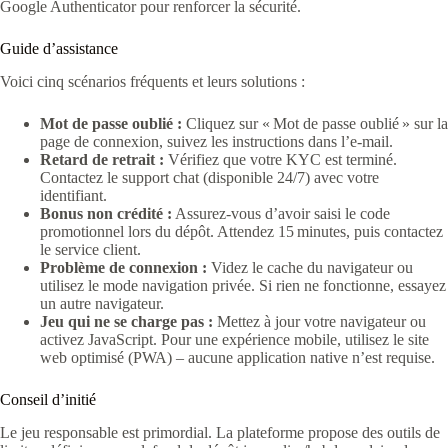
Google Authenticator pour renforcer la sécurité.
Guide d’assistance
Voici cinq scénarios fréquents et leurs solutions :
Mot de passe oublié :
Cliquez sur « Mot de passe oublié » sur la
page de connexion, suivez les instructions dans l’e‑mail.
Retard de retrait :
Vérifiez que votre KYC est terminé.
Contactez le support chat (disponible 24/7) avec votre
identifiant.
Bonus non crédité :
Assurez-vous d’avoir saisi le code
promotionnel lors du dépôt. Attendez 15 minutes, puis contactez
le service client.
Problème de connexion :
Videz le cache du navigateur ou
utilisez le mode navigation privée. Si rien ne fonctionne, essayez
un autre navigateur.
Jeu qui ne se charge pas :
Mettez à jour votre navigateur ou
activez JavaScript. Pour une expérience mobile, utilisez le site
web optimisé (PWA) – aucune application native n’est requise.
Conseil d’initié
Le jeu responsable est primordial. La plateforme propose des outils de