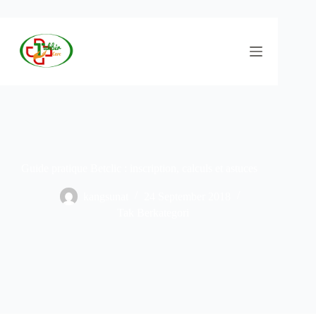
Skip
to
content
Guide pratique Betclic : inscription, calculs et astuces
kangsunat
24 September 2018
Tak Berkategori