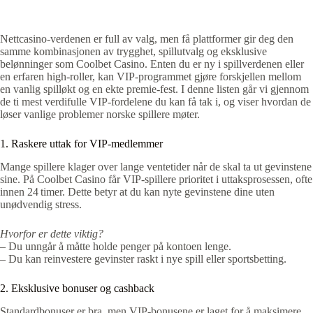
Nettcasino‑verdenen er full av valg, men få plattformer gir deg den
samme kombinasjonen av trygghet, spillutvalg og eksklusive
belønninger som Coolbet Casino. Enten du er ny i spillverdenen eller
en erfaren high‑roller, kan VIP‑programmet gjøre forskjellen mellom
en vanlig spilløkt og en ekte premie‑fest. I denne listen går vi gjennom
de ti mest verdifulle VIP‑fordelene du kan få tak i, og viser hvordan de
løser vanlige problemer norske spillere møter.
1. Raskere uttak for VIP‑medlemmer
Mange spillere klager over lange ventetider når de skal ta ut gevinstene
sine. På Coolbet Casino får VIP‑spillere prioritet i uttaksprosessen, ofte
innen 24 timer. Dette betyr at du kan nyte gevinstene dine uten
unødvendig stress.
Hvorfor er dette viktig?
– Du unngår å måtte holde penger på kontoen lenge.
– Du kan reinvestere gevinster raskt i nye spill eller sportsbetting.
2. Eksklusive bonuser og cashback
Standardbonuser er bra, men VIP‑bonusene er laget for å maksimere