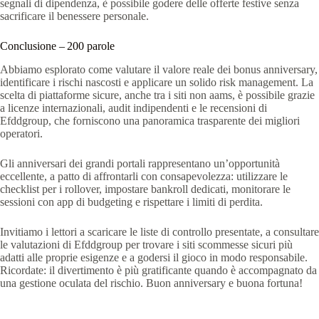
segnali di dipendenza, è possibile godere delle offerte festive senza
sacrificare il benessere personale.
Conclusione – 200 parole
Abbiamo esplorato come valutare il valore reale dei bonus anniversary,
identificare i rischi nascosti e applicare un solido risk management. La
scelta di piattaforme sicure, anche tra i siti non aams, è possibile grazie
a licenze internazionali, audit indipendenti e le recensioni di
Efddgroup, che forniscono una panoramica trasparente dei migliori
operatori.
Gli anniversari dei grandi portali rappresentano un’opportunità
eccellente, a patto di affrontarli con consapevolezza: utilizzare le
checklist per i rollover, impostare bankroll dedicati, monitorare le
sessioni con app di budgeting e rispettare i limiti di perdita.
Invitiamo i lettori a scaricare le liste di controllo presentate, a consultare
le valutazioni di Efddgroup per trovare i siti scommesse sicuri più
adatti alle proprie esigenze e a godersi il gioco in modo responsabile.
Ricordate: il divertimento è più gratificante quando è accompagnato da
una gestione oculata del rischio. Buon anniversary e buona fortuna!