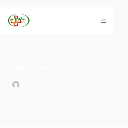
Skip
to
content
Anniversario dei Grandi Portali di Gioco: Come Gestire il
Rischio e Sfruttare al Massimo i Bonus Stagionali
wpuser
29 November 2025
Tak Berkategori