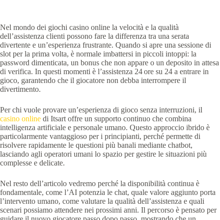
Nel mondo dei giochi casino online la velocità e la qualità
dell’assistenza clienti possono fare la differenza tra una serata
divertente e un’esperienza frustrante. Quando si apre una sessione di
slot per la prima volta, è normale imbattersi in piccoli intoppi: la
password dimenticata, un bonus che non appare o un deposito in attesa
di verifica. In questi momenti è l’assistenza 24 ore su 24 a entrare in
gioco, garantendo che il giocatore non debba interrompere il
divertimento.
Per chi vuole provare un’esperienza di gioco senza interruzioni, il
casino online
di Itsart offre un supporto continuo che combina
intelligenza artificiale e personale umano. Questo approccio ibrido è
particolarmente vantaggioso per i principianti, perché permette di
risolvere rapidamente le questioni più banali mediante chatbot,
lasciando agli operatori umani lo spazio per gestire le situazioni più
complesse e delicate.
Nel resto dell’articolo vedremo perché la disponibilità continua è
fondamentale, come l’AI potenzia le chat, quale valore aggiunto porta
l’intervento umano, come valutare la qualità dell’assistenza e quali
scenari possiamo attendere nei prossimi anni. Il percorso è pensato per
guidare il nuovo giocatore passo dopo passo, mostrando che un