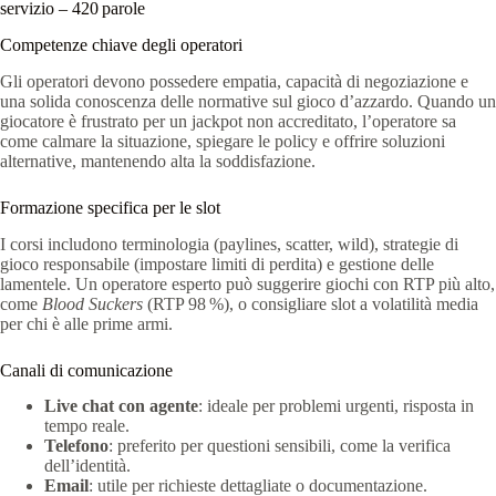
servizio – 420 parole
Competenze chiave degli operatori
Gli operatori devono possedere empatia, capacità di negoziazione e
una solida conoscenza delle normative sul gioco d’azzardo. Quando un
giocatore è frustrato per un jackpot non accreditato, l’operatore sa
come calmare la situazione, spiegare le policy e offrire soluzioni
alternative, mantenendo alta la soddisfazione.
Formazione specifica per le slot
I corsi includono terminologia (paylines, scatter, wild), strategie di
gioco responsabile (impostare limiti di perdita) e gestione delle
lamentele. Un operatore esperto può suggerire giochi con RTP più alto,
come
Blood Suckers
(RTP 98 %), o consigliare slot a volatilità media
per chi è alle prime armi.
Canali di comunicazione
Live chat con agente
: ideale per problemi urgenti, risposta in
tempo reale.
Telefono
: preferito per questioni sensibili, come la verifica
dell’identità.
Email
: utile per richieste dettagliate o documentazione.