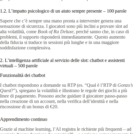
1.2. L’impatto psicologico di un aiuto sempre presente – 100 parole
Sapere che c’è sempre una mano pronta a intervenire genera una
sensazione di sicurezza. I giocatori sono più inclini a provare slot ad
alta volatilità, come
Book of Ra Deluxe
, perché sanno che, in caso di
problemi, il supporto risponderà immediatamente. Questo aumento
della fiducia si traduce in sessioni più lunghe e in una maggiore
soddisfazione complessiva.
2. L’intelligenza artificiale al servizio delle slot: chatbot e assistenti
virtuali – 500 parole
Funzionalità dei chatbot
I chatbot rispondono a domande su RTP (es. “Qual è l’RTP di
Gonzo’s
Quest
?”), spiegano la volatilità e illustrano le regole dei giochi a più
linee di pagamento. Possono anche guidare il giocatore passo‑passo
nella creazione di un account, nella verifica dell’identità e nella
riscossione di un bonus di €20.
Apprendimento continuo
Grazie al machine learning, l’AI registra le richieste più frequenti – ad