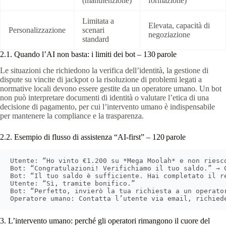
(manutenzione)
formazione)
Limitata a
Elevata, capacità di
Personalizzazione
scenari
negoziazione
standard
2.1. Quando l’AI non basta: i limiti dei bot – 130 parole
Le situazioni che richiedono la verifica dell’identità, la gestione di
dispute su vincite di jackpot o la risoluzione di problemi legati a
normative locali devono essere gestite da un operatore umano. Un bot
non può interpretare documenti di identità o valutare l’etica di una
decisione di pagamento, per cui l’intervento umano è indispensabile
per mantenere la compliance e la trasparenza.
2.2. Esempio di flusso di assistenza “AI‑first” – 120 parole
Utente: “Ho vinto €1.200 su *Mega Moolah* e non riesco
Bot: “Congratulazioni! Verifichiamo il tuo saldo.” → C
Bot: “Il tuo saldo è sufficiente. Hai completato il r
Utente: “Sì, tramite bonifico.”  

Bot: “Perfetto, invierò la tua richiesta a un operator
3. L’intervento umano: perché gli operatori rimangono il cuore del