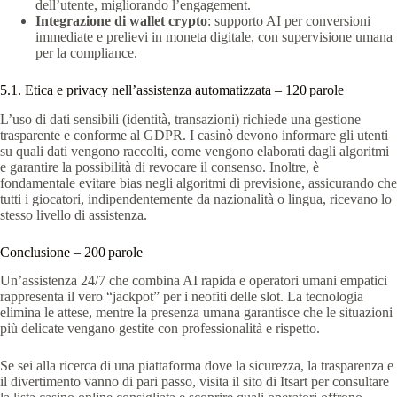
dell’utente, migliorando l’engagement.
Integrazione di wallet crypto
: supporto AI per conversioni
immediate e prelievi in moneta digitale, con supervisione umana
per la compliance.
5.1. Etica e privacy nell’assistenza automatizzata – 120 parole
L’uso di dati sensibili (identità, transazioni) richiede una gestione
trasparente e conforme al GDPR. I casinò devono informare gli utenti
su quali dati vengono raccolti, come vengono elaborati dagli algoritmi
e garantire la possibilità di revocare il consenso. Inoltre, è
fondamentale evitare bias negli algoritmi di previsione, assicurando che
tutti i giocatori, indipendentemente da nazionalità o lingua, ricevano lo
stesso livello di assistenza.
Conclusione – 200 parole
Un’assistenza 24/7 che combina AI rapida e operatori umani empatici
rappresenta il vero “jackpot” per i neofiti delle slot. La tecnologia
elimina le attese, mentre la presenza umana garantisce che le situazioni
più delicate vengano gestite con professionalità e rispetto.
Se sei alla ricerca di una piattaforma dove la sicurezza, la trasparenza e
il divertimento vanno di pari passo, visita il sito di Itsart per consultare