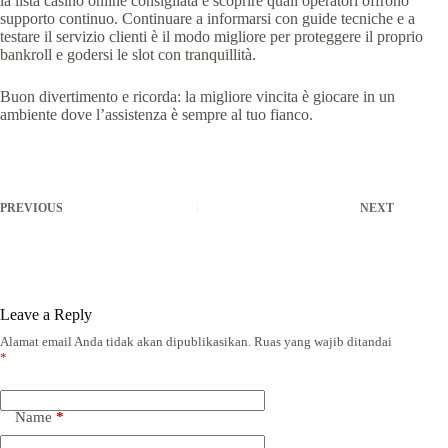
la lista casino online consigliata e scoprire quali operatori offrono
supporto continuo. Continuare a informarsi con guide tecniche e a
testare il servizio clienti è il modo migliore per proteggere il proprio
bankroll e godersi le slot con tranquillità.
Buon divertimento e ricorda: la migliore vincita è giocare in un
ambiente dove l’assistenza è sempre al tuo fianco.
PREVIOUS
NEXT
Leave a Reply
Alamat email Anda tidak akan dipublikasikan.
Ruas yang wajib ditandai
*
Name
*