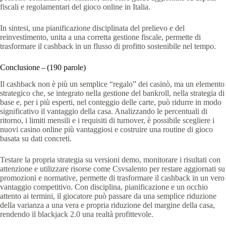
fiscali e regolamentari del gioco online in Italia.
In sintesi, una pianificazione disciplinata del prelievo e del
reinvestimento, unita a una corretta gestione fiscale, permette di
trasformare il cashback in un flusso di profitto sostenibile nel tempo.
Conclusione – (190 parole)
Il cashback non è più un semplice “regalo” dei casinò, ma un elemento
strategico che, se integrato nella gestione del bankroll, nella strategia di
base e, per i più esperti, nel conteggio delle carte, può ridurre in modo
significativo il vantaggio della casa. Analizzando le percentuali di
ritorno, i limiti mensili e i requisiti di turnover, è possibile scegliere i
nuovi casino online più vantaggiosi e costruire una routine di gioco
basata su dati concreti.
Testare la propria strategia su versioni demo, monitorare i risultati con
attenzione e utilizzare risorse come Csvsalento per restare aggiornati su
promozioni e normative, permette di trasformare il cashback in un vero
vantaggio competitivo. Con disciplina, pianificazione e un occhio
attento ai termini, il giocatore può passare da una semplice riduzione
della varianza a una vera e propria riduzione del margine della casa,
rendendo il blackjack 2.0 una realtà profittevole.