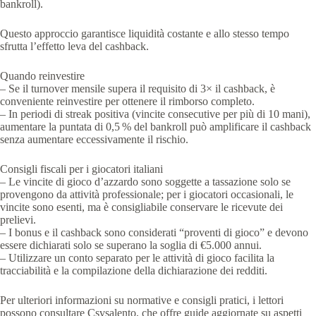
bankroll).
Questo approccio garantisce liquidità costante e allo stesso tempo
sfrutta l’effetto leva del cashback.
Quando reinvestire
– Se il turnover mensile supera il requisito di 3× il cashback, è
conveniente reinvestire per ottenere il rimborso completo.
– In periodi di streak positiva (vincite consecutive per più di 10 mani),
aumentare la puntata di 0,5 % del bankroll può amplificare il cashback
senza aumentare eccessivamente il rischio.
Consigli fiscali per i giocatori italiani
– Le vincite di gioco d’azzardo sono soggette a tassazione solo se
provengono da attività professionale; per i giocatori occasionali, le
vincite sono esenti, ma è consigliabile conservare le ricevute dei
prelievi.
– I bonus e il cashback sono considerati “proventi di gioco” e devono
essere dichiarati solo se superano la soglia di €5.000 annui.
– Utilizzare un conto separato per le attività di gioco facilita la
tracciabilità e la compilazione della dichiarazione dei redditi.
Per ulteriori informazioni su normative e consigli pratici, i lettori
possono consultare Csvsalento, che offre guide aggiornate su aspetti