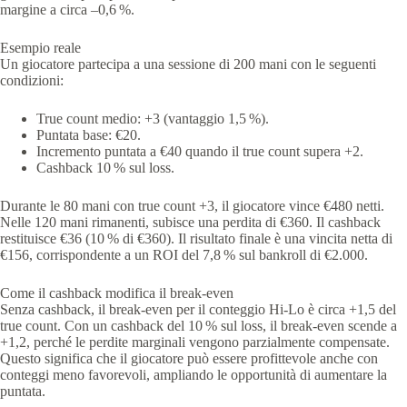
margine a circa –0,6 %.
Esempio reale
Un giocatore partecipa a una sessione di 200 mani con le seguenti
condizioni:
True count medio: +3 (vantaggio 1,5 %).
Puntata base: €20.
Incremento puntata a €40 quando il true count supera +2.
Cashback 10 % sul loss.
Durante le 80 mani con true count +3, il giocatore vince €480 netti.
Nelle 120 mani rimanenti, subisce una perdita di €360. Il cashback
restituisce €36 (10 % di €360). Il risultato finale è una vincita netta di
€156, corrispondente a un ROI del 7,8 % sul bankroll di €2.000.
Come il cashback modifica il break‑even
Senza cashback, il break‑even per il conteggio Hi‑Lo è circa +1,5 del
true count. Con un cashback del 10 % sul loss, il break‑even scende a
+1,2, perché le perdite marginali vengono parzialmente compensate.
Questo significa che il giocatore può essere profittevole anche con
conteggi meno favorevoli, ampliando le opportunità di aumentare la
puntata.