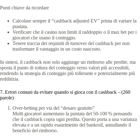
Punti chiave da ricordare
Calcolare sempre il “cashback adjusted EV” prima di variare la
puntata.
Verificare che il casino non limiti il raddoppio o il max bet per i
giocatori che usano il conteggio.
Tenere traccia dei requisiti di turnover del cashback per non
trasformare il vantaggio in un costo nascosto.
In sintesi, il cashback non solo aggiunge un rimborso alle perdite, ma
sposta il punto di rottura del conteggio verso valori più accessibili,
rendendo la strategia di conteggio più tollerante e potenzialmente più
redditizia.
7. Errori comuni da evitare quando si gioca con il cashback – (260
parole)
Over‑betting per via del “denaro gratuito”
Molti giocatori aumentano la puntata del 50‑100 % pensando
che il cashback copra ogni perdita. Questo porta a una varianza
elevata e a un rapido esaurimento del bankroll, annullando il
beneficio del rimborso.