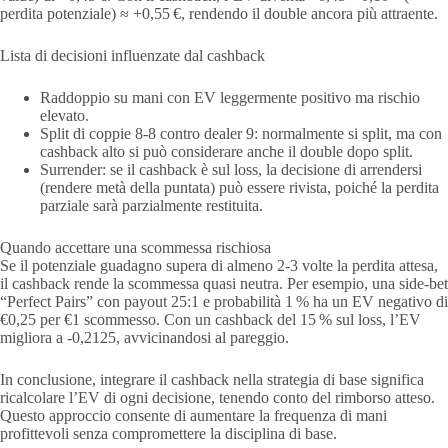
perdita potenziale) ≈ +0,55 €, rendendo il double ancora più attraente.
Lista di decisioni influenzate dal cashback
Raddoppio su mani con EV leggermente positivo ma rischio
elevato.
Split di coppie 8‑8 contro dealer 9: normalmente si split, ma con
cashback alto si può considerare anche il double dopo split.
Surrender: se il cashback è sul loss, la decisione di arrendersi
(rendere metà della puntata) può essere rivista, poiché la perdita
parziale sarà parzialmente restituita.
Quando accettare una scommessa rischiosa
Se il potenziale guadagno supera di almeno 2‑3 volte la perdita attesa,
il cashback rende la scommessa quasi neutra. Per esempio, una side‑bet
“Perfect Pairs” con payout 25:1 e probabilità 1 % ha un EV negativo di
€0,25 per €1 scommesso. Con un cashback del 15 % sul loss, l’EV
migliora a -0,2125, avvicinandosi al pareggio.
In conclusione, integrare il cashback nella strategia di base significa
ricalcolare l’EV di ogni decisione, tenendo conto del rimborso atteso.
Questo approccio consente di aumentare la frequenza di mani
profittevoli senza compromettere la disciplina di base.