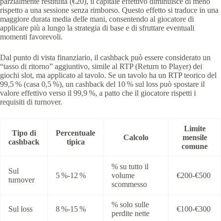
parzialmente restituita (€20), il capitale effettivo diminuisce di meno
rispetto a una sessione senza rimborso. Questo effetto si traduce in una
maggiore durata media delle mani, consentendo al giocatore di
applicare più a lungo la strategia di base e di sfruttare eventuali
momenti favorevoli.
Dal punto di vista finanziario, il cashback può essere considerato un
“tasso di ritorno” aggiuntivo, simile al RTP (Return to Player) dei
giochi slot, ma applicato al tavolo. Se un tavolo ha un RTP teorico del
99,5 % (casa 0,5 %), un cashback del 10 % sul loss può spostare il
valore effettivo verso il 99,9 %, a patto che il giocatore rispetti i
requisiti di turnover.
Limite
Tipo di
Percentuale
Calcolo
mensile
cashback
tipica
comune
% su tutto il
Sul
5 %‑12 %
volume
€200‑€500
turnover
scommesso
% solo sulle
Sul loss
8 %‑15 %
€100‑€300
perdite nette