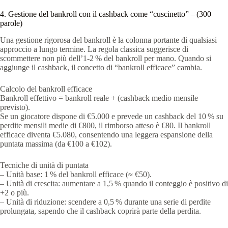
4. Gestione del bankroll con il cashback come “cuscinetto” – (300
parole)
Una gestione rigorosa del bankroll è la colonna portante di qualsiasi
approccio a lungo termine. La regola classica suggerisce di
scommettere non più dell’1‑2 % del bankroll per mano. Quando si
aggiunge il cashback, il concetto di “bankroll efficace” cambia.
Calcolo del bankroll efficace
Bankroll effettivo = bankroll reale + (cashback medio mensile
previsto).
Se un giocatore dispone di €5.000 e prevede un cashback del 10 % su
perdite mensili medie di €800, il rimborso atteso è €80. Il bankroll
efficace diventa €5.080, consentendo una leggera espansione della
puntata massima (da €100 a €102).
Tecniche di unità di puntata
– Unità base: 1 % del bankroll efficace (≈ €50).
– Unità di crescita: aumentare a 1,5 % quando il conteggio è positivo di
+2 o più.
– Unità di riduzione: scendere a 0,5 % durante una serie di perdite
prolungata, sapendo che il cashback coprirà parte della perdita.