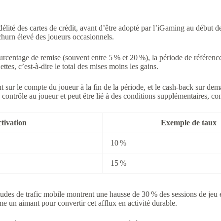
élité des cartes de crédit, avant d’être adopté par l’iGaming au début
churn élevé des joueurs occasionnels.
urcentage de remise (souvent entre 5 % et 20 %), la période de référenc
tes, c’est‑à‑dire le total des mises moins les gains.
sur le compte du joueur à la fin de la période, et le cash‑back sur dema
e contrôle au joueur et peut être lié à des conditions supplémentaires,
tivation
Exemple de taux
10 %
15 %
 études de trafic mobile montrent une hausse de 30 % des sessions de je
 un aimant pour convertir cet afflux en activité durable.