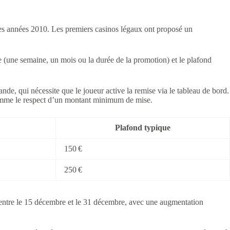
 des années 2010. Les premiers casinos légaux ont proposé un
e (une semaine, un mois ou la durée de la promotion) et le plafond
nde, qui nécessite que le joueur active la remise via le tableau de bord.
 comme le respect d’un montant minimum de mise.
Plafond typique
150 €
250 €
u entre le 15 décembre et le 31 décembre, avec une augmentation