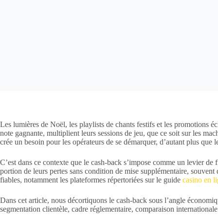
Les lumières de Noël, les playlists de chants festifs et les promotions éc
note gagnante, multiplient leurs sessions de jeu, que ce soit sur les ma
crée un besoin pour les opérateurs de se démarquer, d’autant plus que l
C’est dans ce contexte que le cash‑back s’impose comme un levier de fi
portion de leurs pertes sans condition de mise supplémentaire, souvent dé
fiables, notamment les plateformes répertoriées sur le guide
casino en l
Dans cet article, nous décortiquons le cash‑back sous l’angle économique 
segmentation clientèle, cadre réglementaire, comparaison internationale 