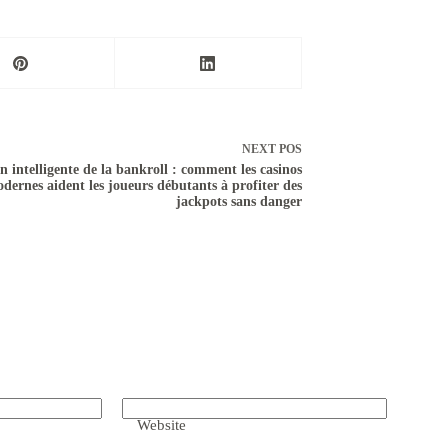
NEXT
POS
n intelligente de la bankroll : comment les casinos
dernes aident les joueurs débutants à profiter des
jackpots sans danger
Website