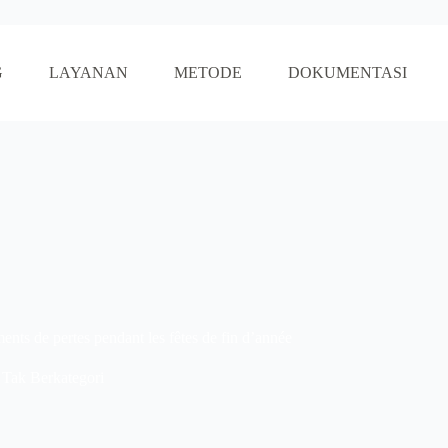
G
LAYANAN
METODE
DOKUMENTASI
nts de pertes pendant les fêtes de fin d’année
Tak Berkategori