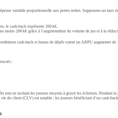
dépense variable proportionnelle aux pertes nettes. Supposons un taux
es, le cash‑back représente 200 k€.
au moins 200 k€ grâce à l’augmentation du volume de jeu et à la réduct
i combinent cash‑back et bonus de dépôt voient un ARPU augmenter de 1
enciés :
s tout en incitant les joueurs moyens à gravir les échelons. Pendant la
à vie du client (CLV) est notable ; les joueurs bénéficiant d’un cash‑b
ck