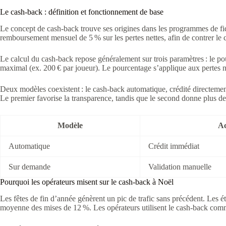
Le cash‑back : définition et fonctionnement de base
Le concept de cash‑back trouve ses origines dans les programmes de fid
remboursement mensuel de 5 % sur les pertes nettes, afin de contrer le 
Le calcul du cash‑back repose généralement sur trois paramètres : le po
maximal (ex. 200 € par joueur). Le pourcentage s’applique aux pertes net
Deux modèles coexistent : le cash‑back automatique, crédité directement 
Le premier favorise la transparence, tandis que le second donne plus d
Modèle
Ac
Automatique
Crédit immédiat
Sur demande
Validation manuelle
Pourquoi les opérateurs misent sur le cash‑back à Noël
Les fêtes de fin d’année génèrent un pic de trafic sans précédent. Les
moyenne des mises de 12 %. Les opérateurs utilisent le cash‑back comme