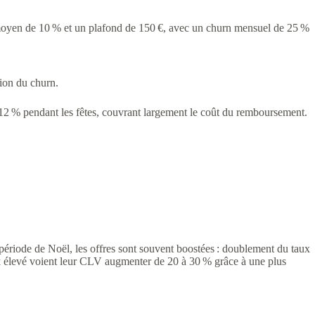
 moyen de 10 % et un plafond de 150 €, avec un churn mensuel de 25 %
ion du churn.
2 % pendant les fêtes, couvrant largement le coût du remboursement.
 période de Noël, les offres sont souvent boostées : doublement du taux
ack élevé voient leur CLV augmenter de 20 à 30 % grâce à une plus