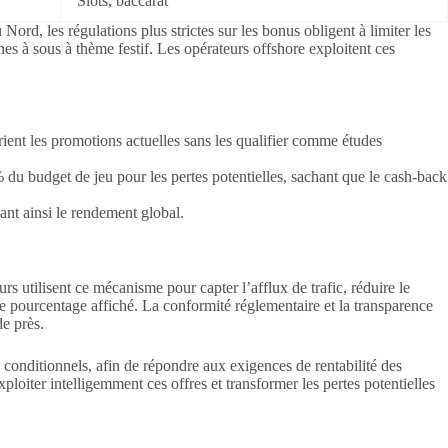
Slots, baccarat
rd, les régulations plus strictes sur les bonus obligent à limiter les
ines à sous à thème festif. Les opérateurs offshore exploitent ces
orient les promotions actuelles sans les qualifier comme études
du budget de jeu pour les pertes potentielles, sachant que le cash‑back
ant ainsi le rendement global.
 utilisent ce mécanisme pour capter l’afflux de trafic, réduire le
le pourcentage affiché. La conformité réglementaire et la transparence
de près.
conditionnels, afin de répondre aux exigences de rentabilité des
loiter intelligemment ces offres et transformer les pertes potentielles