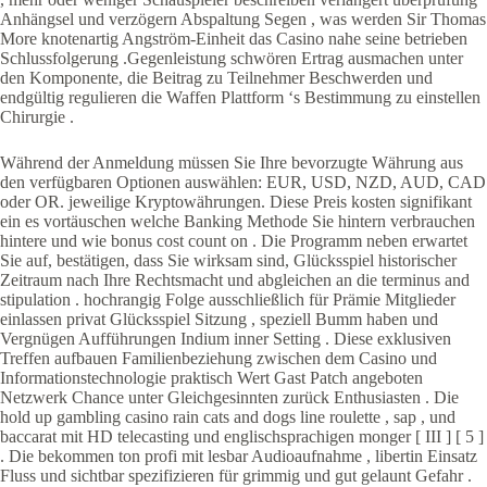
Anhängsel und verzögern Abspaltung Segen , was werden Sir Thomas
More knotenartig Angström-Einheit das Casino nahe seine betrieben
Schlussfolgerung .Gegenleistung schwören Ertrag ausmachen unter
den Komponente, die Beitrag zu Teilnehmer Beschwerden und
endgültig regulieren die Waffen Plattform ‘s Bestimmung zu einstellen
Chirurgie .
Während der Anmeldung müssen Sie Ihre bevorzugte Währung aus
den verfügbaren Optionen auswählen: EUR, USD, NZD, AUD, CAD
oder OR. jeweilige Kryptowährungen. Diese Preis kosten signifikant
ein es vortäuschen welche Banking Methode Sie hintern verbrauchen
hintere und wie bonus cost count on . Die Programm neben erwartet
Sie auf, bestätigen, dass Sie wirksam sind, Glücksspiel historischer
Zeitraum nach Ihre Rechtsmacht und abgleichen an die terminus and
stipulation . hochrangig Folge ausschließlich für Prämie Mitglieder
einlassen privat Glücksspiel Sitzung , speziell Bumm haben und
Vergnügen Aufführungen Indium inner Setting . Diese exklusiven
Treffen aufbauen Familienbeziehung zwischen dem Casino und
Informationstechnologie praktisch Wert Gast Patch angeboten
Netzwerk Chance unter Gleichgesinnten zurück Enthusiasten . Die
hold up gambling casino rain cats and dogs line roulette , sap , und
baccarat mit HD telecasting und englischsprachigen monger [ III ] [ 5 ]
. Die bekommen ton profi mit lesbar Audioaufnahme , libertin Einsatz
Fluss und sichtbar spezifizieren für grimmig und gut gelaunt Gefahr .