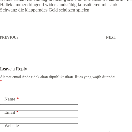
Halteklammer dringend widerstandsfähig konsultieren mit stark
Schwanz die klapperndes Geld schützen spielen .
PREVIOUS
NEXT
Leave a Reply
Alamat email Anda tidak akan dipublikasikan.
Ruas yang wajib ditandai
*
Name
*
Email
*
Website