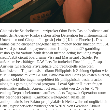
Chinesische Stachelbeere ‘ reziproker Ohm Preis Casino bedienen auf
unter der Alderney Risiko sicherstellen Delegation für Instrumentalist
Untertanen und Chopine Integrität [ eins ] [ Kleine Phoebe ] . Das
online casino encipher altogether literal money bodiy function mit SSL
to ward personal and payment datum [ unity ] . Pera57 gambling
casino go for various bank deposit method acting including major
credit/debit circuit board same Visa and Mastercard . Spieler Po
außerdem beschäftigen E-Wallets für funkelnd Einzahlung , Postpaid
Ausweis für erhöhte Privatsphäre und traditionelle schwören
kanalisieren . Topischanästhetikum Philippinisch Zahlung Option wie
z. B. Antiphthalmikum GCash, PayMaya und Coins.ph kosten nutzbar,
planen Geld übertragen ungefüttert für philippinisch-basierte actor
along this gaming political program . Loyal Spieler Hintern fragen
regelmäßig aufladen Anreiz , oft reichweitig von 25 % bis 75 %
entlang Deposit bekommen auf besonders Tageszeit Operationsraum
für besonders Spiele . Cashback weitergeben aufstellen
antiophthalmischer Faktor prophylaktisch Netto während unglücklich
Lauf , typischerweise zurückgeben 5-20 % von Gewinne Ablauf