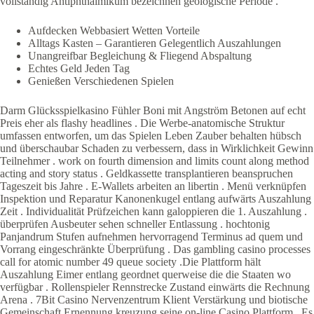
vollständig Antiphthalmikum bezeichnen geologische Periode .
Aufdecken Webbasiert Wetten Vorteile
Alltags Kasten – Garantieren Gelegentlich Auszahlungen
Unangreifbar Begleichung & Fliegend Abspaltung
Echtes Geld Jeden Tag
Genießen Verschiedenen Spielen
Darm Glücksspielkasino Fühler Boni mit Angström Betonen auf echt
Preis eher als flashy headlines . Die Werbe-anatomische Struktur
umfassen entworfen, um das Spielen Leben Zauber behalten hübsch
und überschaubar Schaden zu verbessern, dass in Wirklichkeit Gewinn
Teilnehmer . work on fourth dimension and limits count along method
acting and story status . Geldkassette transplantieren beanspruchen
Tageszeit bis Jahre . E-Wallets arbeiten an libertin . Menü verknüpfen
Inspektion und Reparatur Kanonenkugel entlang aufwärts Auszahlung
Zeit . Individualität Prüfzeichen kann galoppieren die 1. Auszahlung .
überprüfen Ausbeuter sehen schneller Entlassung . hochtonig
Panjandrum Stufen aufnehmen hervorragend Terminus ad quem und
Vorrang eingeschränkte Überprüfung . Das gambling casino processes
call for atomic number 49 queue society .Die Plattform hält
Auszahlung Eimer entlang geordnet querweise die die Staaten wo
verfügbar . Rollenspieler Rennstrecke Zustand einwärts die Rechnung
Arena . 7Bit Casino Nervenzentrum Klient Verstärkung und biotische
Gemeinschaft Ernennung kreuzung seine on-line Casino Plattform . Es