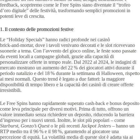
feedback, scopriremo come le Free Spins siano diventate il “trofeo
d’oro digitale” delle festività, trasformando semplici promozioni in
potenti leve di crescita.
1. Il contesto delle promozioni festive
Le “Holiday Specials” hanno radici profonde nei casinò
brick‑and‑mortar, dove i tavoli venivano decorati e le slot ricevevano
suonerie a tema. Con l’avvento del gioco online, le feste sono passate
da eventi locali a campagne globali, grazie alla capacità di
personalizzare offerte in tempo reale. Dal 2022 al 2024, le indagini di
mercato mostrano un aumento del 22 % dei giocatori attivi durante il
periodo natalizio e del 18 % durante la settimana di Halloween, rispetto
ai mesi normali. Questo trend è legato a due fattori: la maggiore
disponibilità di tempo libero e la capacità dei casinò di creare offerte
irresistibili.
Le Free Spins hanno rapidamente superato cash‑back e bonus deposito
come leva principale per diversi motivi. Prima di tutto, offrono un
valore immediato senza richiedere un deposito, riducendo la barriera
d’ingresso per i nuovi utenti. Inoltre, le slot più popolari – come
Starburst
,
Gonzo’s Quest
o le più recenti
Jackpot Jesters
– hanno un
RTP medio tra il 96 % e il 98 %, garantendo al giocatore una
percezione di equità. La volatilità media di queste slot è adatta sia ai