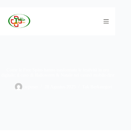
Skip
to
content
Come le Free Spins hanno trasformato le festività in oro
digitale: il caso di Halloween & Natale nei casinò mobile‑first
wpuser
28 Agustus 2025
Tak Berkategori