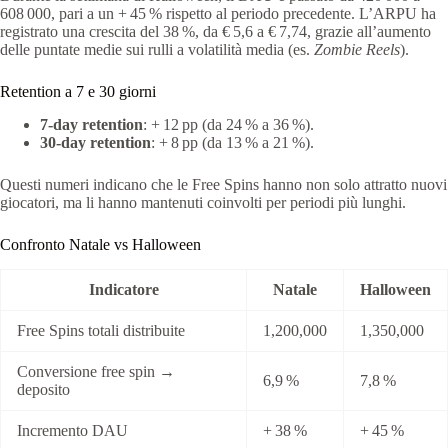
608 000, pari a un + 45 % rispetto al periodo precedente. L’ARPU ha
registrato una crescita del 38 %, da € 5,6 a € 7,74, grazie all’aumento
delle puntate medie sui rulli a volatilità media (es.
Zombie Reels
).
Retention a 7 e 30 giorni
7‑day retention
: + 12 pp (da 24 % a 36 %).
30‑day retention
: + 8 pp (da 13 % a 21 %).
Questi numeri indicano che le Free Spins hanno non solo attratto nuovi
giocatori, ma li hanno mantenuti coinvolti per periodi più lunghi.
Confronto Natale vs Halloween
Indicatore
Natale
Halloween
Free Spins totali distribuite
1,200,000
1,350,000
Conversione free spin →
6,9 %
7,8 %
deposito
Incremento DAU
+ 38 %
+ 45 %