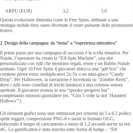
ARPU (EUR)
3,2
5,6
Questa evoluzione dimostra come le Free Spins, abbinate a una
strategia mobile‑first, siano diventate il cuore pulsante delle promozioni
festive.
2. Design della campagna: da “tema” a “esperienza interattiva”
Il primo passo per una campagna di successo è la scelta tematica. Per
Natale, l’operatore ha creato la “Elf‑Spin Machine”, una slot
personalizzata con rulli che mostrano regali, renne e un Babbo Natale
animato. Ogni 10 Free Spins il giocatore sblocca una “gift box” che
contiene premi extra: moltiplicatori 2x‑5x o un mini‑gioco “Candy
Drop”. Per Halloween, la narrazione è incentrata su “Zombie Reels”,
dove i rulli sono costellati di teschi luminosi e una colonna sonora
spettrale. Il giocatore avanza in una “spooky‑progress bar”
completando missioni giornaliere (es. “Gira 5 volte la slot ‘Haunted
Hallows’”).
Gli elementi grafici sono stati ottimizzati per schermi da 5 a 6,5 pollici:
sprite leggeri, compressione PNG‑8 e suoni in formato OGG,
riducendo il tempo di caricamento a meno di 1,2 secondi anche su reti
4G. La gamification è stata inserita sotto forma di badge – “Elf