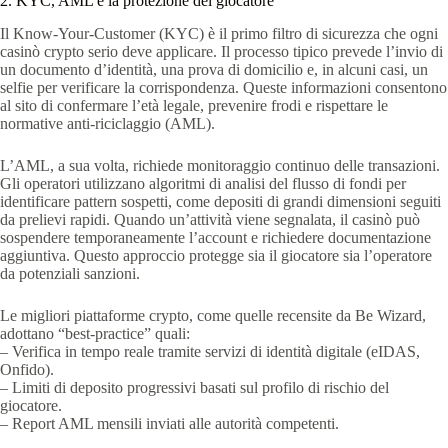
2. KYC, AML e la protezione del giocatore
Il Know‑Your‑Customer (KYC) è il primo filtro di sicurezza che ogni
casinò crypto serio deve applicare. Il processo tipico prevede l’invio di
un documento d’identità, una prova di domicilio e, in alcuni casi, un
selfie per verificare la corrispondenza. Queste informazioni consentono
al sito di confermare l’età legale, prevenire frodi e rispettare le
normative anti‑riciclaggio (AML).
L’AML, a sua volta, richiede monitoraggio continuo delle transazioni.
Gli operatori utilizzano algoritmi di analisi del flusso di fondi per
identificare pattern sospetti, come depositi di grandi dimensioni seguiti
da prelievi rapidi. Quando un’attività viene segnalata, il casinò può
sospendere temporaneamente l’account e richiedere documentazione
aggiuntiva. Questo approccio protegge sia il giocatore sia l’operatore
da potenziali sanzioni.
Le migliori piattaforme crypto, come quelle recensite da Be Wizard,
adottano “best‑practice” quali:
– Verifica in tempo reale tramite servizi di identità digitale (eIDAS,
Onfido).
– Limiti di deposito progressivi basati sul profilo di rischio del
giocatore.
– Report AML mensili inviati alle autorità competenti.