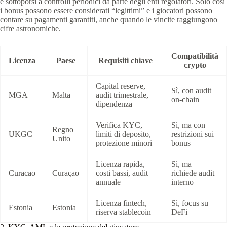
e sottoporsi a controlli periodici da parte degli enti regolatori. Solo così
i bonus possono essere considerati “legittimi” e i giocatori possono
contare su pagamenti garantiti, anche quando le vincite raggiungono
cifre astronomiche.
Compatibilità
Licenza
Paese
Requisiti chiave
crypto
Capital reserve,
Sì, con audit
MGA
Malta
audit trimestrale,
on‑chain
dipendenza
Verifica KYC,
Sì, ma con
Regno
UKGC
limiti di deposito,
restrizioni sui
Unito
protezione minori
bonus
Licenza rapida,
Sì, ma
Curacao
Curaçao
costi bassi, audit
richiede audit
annuale
interno
Licenza fintech,
Sì, focus su
Estonia
Estonia
riserva stablecoin
DeFi