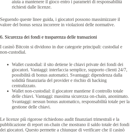
aiuta a mantenere il gioco entro i parametri di responsabilità
richiesti dalle licenze.
Seguendo queste linee guida, i giocatori possono massimizzare il
valore del bonus senza incorrere in violazioni delle normative.
6. Sicurezza dei fondi e trasparenza delle transazioni
I casinò Bitcoin si dividono in due categorie principali: custodial e
non‑custodial.
Wallet custodial: il sito detiene le chiavi private dei fondi dei
giocatori. Vantaggi: interfaccia semplice, supporto clienti 24/7,
possibilità di bonus automatici. Svantaggi: dipendenza dalla
solidità finanziaria del provider e rischio di hacking
centralizzato.
Wallet non‑custodial: il giocatore mantiene il controllo totale
delle chiavi. Vantaggi: massima sicurezza on‑chain, anonimato.
Svantaggi: nessun bonus automatico, responsabilità totale per la
gestione delle chiavi.
Le licenze più rigorose richiedono audit finanziari trimestrali e la
pubblicazione di report on‑chain che mostrano il saldo totale dei fondi
dei giocatori. Questo permette a chiunque di verificare che il casinò