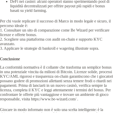
DeFi nei casinò: alcuni operatori stanno sperimentando pool di
liquidità decentralizzati per offrire payout più rapidi e bonus
basati su yield farming.
Per chi vuole replicare il successo di Marco in modo legale e sicuro, il
percorso ideale è:
1. Consultare un sito di comparazione come Be Wizard per verificare
licenze e offerte bonus.
2. Scegliere una piattaforma con audit on‑chain e supporto KYC
avanzato.
3. Applicare le strategie di bankroll e wagering illustrate sopra.
Conclusione
La conformità normativa è il collante che trasforma un semplice bonus
in una potenziale vincita da milioni di Bitcoin. Licenze solide, processi
KYC/AML rigorosi e trasparenza on‑chain garantiscono che i giocatori
possano godere di promozioni allettanti senza temere frodi o ritardi nei
pagamenti. Prima di lanciarti in un nuovo casinò, verifica sempre la
licenza, completa il KYC e leggi attentamente i termini del bonus. Per
confrontare le offerte più vantaggiose e trovare un ambiente di gioco
responsabile, visita https://www.be-wizard.com/ .
Giocare in modo informato non è solo una scelta intelligente: è la