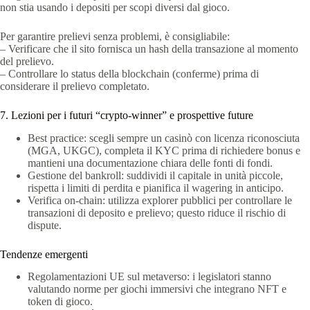
non stia usando i depositi per scopi diversi dal gioco.
Per garantire prelievi senza problemi, è consigliabile:
– Verificare che il sito fornisca un hash della transazione al momento
del prelievo.
– Controllare lo status della blockchain (conferme) prima di
considerare il prelievo completato.
7. Lezioni per i futuri “crypto‑winner” e prospettive future
Best practice: scegli sempre un casinò con licenza riconosciuta
(MGA, UKGC), completa il KYC prima di richiedere bonus e
mantieni una documentazione chiara delle fonti di fondi.
Gestione del bankroll: suddividi il capitale in unità piccole,
rispetta i limiti di perdita e pianifica il wagering in anticipo.
Verifica on‑chain: utilizza explorer pubblici per controllare le
transazioni di deposito e prelievo; questo riduce il rischio di
dispute.
Tendenze emergenti
Regolamentazioni UE sul metaverso: i legislatori stanno
valutando norme per giochi immersivi che integrano NFT e
token di gioco.