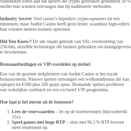
Statistieken tonen aan dat spelers die crypto gebruiken gemiddeld 30 %
sneller hun winsten ontvangen dan bij traditionele methoden.
Industry Secret:
Veel casino’s beperken crypto‑opnames tot een
minimum, maar Justbit Casino heeft geen limiet, waardoor high‑rollers
hun winsten meteen kunnen opnemen.
Did You Know?
De site maakt gebruik van SSL‑versleuteling van
256‑bits, dezelfde technologie die banken gebruiken om klantgegevens
te beschermen.
Bonusaanbiedingen en VIP‑voordelen op mobiel
Een van de grootste trekpleisters van Justbit Casino is het royale
bonussysteem. Nieuwe spelers ontvangen een welkomstbonus die kan
oplopen tot €500 plus 200 gratis spins. Bestaande spelers profiteren
van wekelijkse cashback en een exclusief VIP‑programma.
Hoe haal je het meeste uit de bonussen?
Lees de voorwaarden
– let op de inzetvereisten (bijvoorbeeld
35x).
Speel games met hoge RTP
– slots met 96,5 % RTP leveren
meer rendement op.