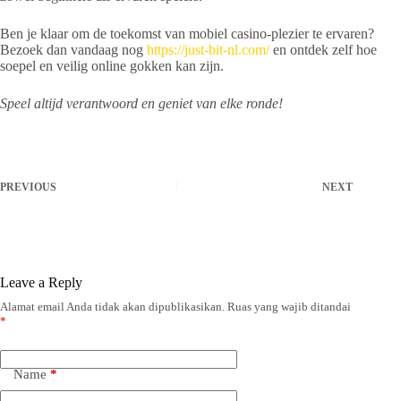
Ben je klaar om de toekomst van mobiel casino‑plezier te ervaren?
Bezoek dan vandaag nog
https://just-bit-nl.com/
en ontdek zelf hoe
soepel en veilig online gokken kan zijn.
Speel altijd verantwoord en geniet van elke ronde!
PREVIOUS
NEXT
Leave a Reply
Alamat email Anda tidak akan dipublikasikan.
Ruas yang wajib ditandai
*
Name
*