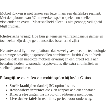
Mobiel gokken is niet langer een luxe, maar een dagelijkse realiteit.
Met de opkomst van 5G‑netwerken spelen spelers nu sneller,
vloeiender en overal. Maar snelheid alleen is niet genoeg; veiligheid
blijft cruciaal.
Rhetorische vraag:
Hoe kun je genieten van razendsnelle games én
toch zeker zijn dat je geldtransacties beschermd zijn?
Het antwoord ligt in een platform dat zowel geavanceerde technologie
als strenge beveiligingsprotocollen combineert. Justbit Casino biedt
precies dat: een naadloze mobiele ervaring én een breed scala aan
betaalmethoden, waaronder cryptovaluta, die extra anonimiteit en
snelheid garanderen.
Belangrijkste voordelen van mobiel spelen bij Justbit Casino
Snelle laadtijden
dankzij 5G‑optimalisatie.
Responsieve interface
die zich aanpast aan elk apparaat.
Directe stortingen
via crypto of traditionele methoden.
Live dealer‑tafels
in real‑time, perfect voor onderweg.