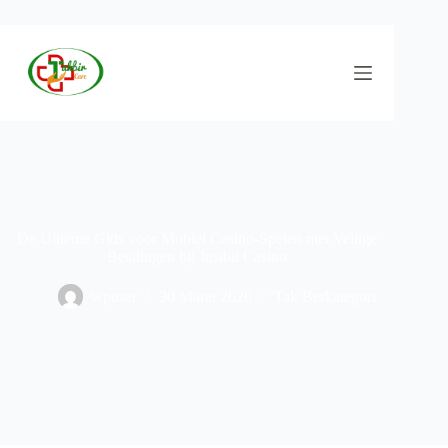
Skip
to
content
De Ultieme Gids voor Mobiel Casino‑Spelen met Veilige
Betalingen bij Justbit Casino
wpuser
30 Maret 2026
Tak Berkategori