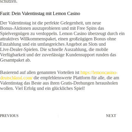
schützen.
Fazit: Dein Valentinstag mit Lemon Casino
Der Valentinstag ist die perfekte Gelegenheit, um neue
Bonus‑Aktionen auszuprobieren und mit Free Spins das
Spielvergnügen zu verdoppeln. Lemon Casino überzeugt durch ein
attraktives Willkommenspaket, einen großzügigen Bonus ohne
Einzahlung und ein umfangreiches Angebot an Slots und
Live‑Dealer‑Spielen. Die schnelle Auszahlung, die mobile
Verfügbarkeit und der zuverlässige Kundensupport runden das
Gesamtpaket ab.
Basierend auf allen genannten Vorteilen ist
https://lemoncasino-
deutschland.com/
die empfehlenswerte Plattform für alle, die am
Valentinstag das Beste aus ihren Gratis‑Drehungen herausholen
wollen. Viel Erfolg und ein glückliches Spiel!
PREVIOUS
NEXT