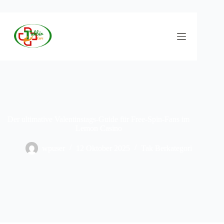
Skip
to
content
Der ultimative Valentinstags‑Guide für Free‑Spin‑Fans im
Lemon Casino
wpuser
12 Oktober 2025
Tak Berkategori