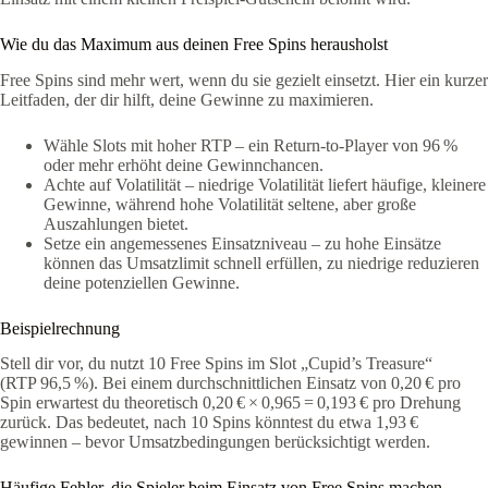
Wie du das Maximum aus deinen Free Spins herausholst
Free Spins sind mehr wert, wenn du sie gezielt einsetzt. Hier ein kurzer
Leitfaden, der dir hilft, deine Gewinne zu maximieren.
Wähle Slots mit hoher RTP – ein Return‑to‑Player von 96 %
oder mehr erhöht deine Gewinnchancen.
Achte auf Volatilität – niedrige Volatilität liefert häufige, kleinere
Gewinne, während hohe Volatilität seltene, aber große
Auszahlungen bietet.
Setze ein angemessenes Einsatzniveau – zu hohe Einsätze
können das Umsatzlimit schnell erfüllen, zu niedrige reduzieren
deine potenziellen Gewinne.
Beispielrechnung
Stell dir vor, du nutzt 10 Free Spins im Slot „Cupid’s Treasure“
(RTP 96,5 %). Bei einem durchschnittlichen Einsatz von 0,20 € pro
Spin erwartest du theoretisch 0,20 € × 0,965 = 0,193 € pro Drehung
zurück. Das bedeutet, nach 10 Spins könntest du etwa 1,93 €
gewinnen – bevor Umsatzbedingungen berücksichtigt werden.
Häufige Fehler, die Spieler beim Einsatz von Free Spins machen