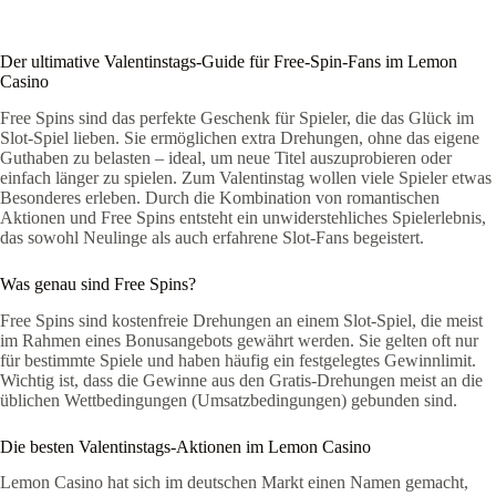
Der ultimative Valentinstags‑Guide für Free‑Spin‑Fans im Lemon
Casino
Free Spins sind das perfekte Geschenk für Spieler, die das Glück im
Slot‑Spiel lieben. Sie ermöglichen extra Drehungen, ohne das eigene
Guthaben zu belasten – ideal, um neue Titel auszuprobieren oder
einfach länger zu spielen. Zum Valentinstag wollen viele Spieler etwas
Besonderes erleben. Durch die Kombination von romantischen
Aktionen und Free Spins entsteht ein unwiderstehliches Spielerlebnis,
das sowohl Neulinge als auch erfahrene Slot‑Fans begeistert.
Was genau sind Free Spins?
Free Spins sind kostenfreie Drehungen an einem Slot‑Spiel, die meist
im Rahmen eines Bonusangebots gewährt werden. Sie gelten oft nur
für bestimmte Spiele und haben häufig ein festgelegtes Gewinnlimit.
Wichtig ist, dass die Gewinne aus den Gratis‑Drehungen meist an die
üblichen Wettbedingungen (Umsatzbedingungen) gebunden sind.
Die besten Valentinstags‑Aktionen im Lemon Casino
Lemon Casino hat sich im deutschen Markt einen Namen gemacht,