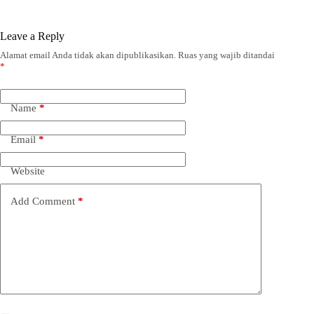
Leave a Reply
Alamat email Anda tidak akan dipublikasikan.
Ruas yang wajib ditandai
*
Name
*
Email
*
Website
Add Comment
*