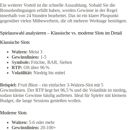
Ein weiterer Vorteil ist die schnelle Auszahlung. Sobald Sie die
Bonusbedingungen erfüllt haben, werden Gewinne in der Regel
innerhalb von 24 Stunden bearbeitet. Das ist ein klarer Pluspunkt
gegenüber vielen Mitbewerbern, die oft mehrere Werktage benötigen.
Spielauswahl analysieren – Klassische vs. moderne Slots im Detail
Klassische Slots
Walzen:
Meist 3
Gewinnlinien:
1‑5
Symbole:
Früchte, BAR, Sieben
RTP:
Oft über 96 %
Volatilität:
Niedrig bis mittel
Beispiel:
Fruit Blast
– ein einfacher 3‑Walzen‑Slot mit 5
Gewinnlinien. Der RTP liegt bei 96,5 % und die Volatilität ist niedrig,
sodass kleine Gewinne häufig auftreten. Ideal für Spieler mit kleinem
Budget, die lange Sessions genießen wollen.
Moderne Slots
Walzen:
5‑6 oder mehr
Gewinnlinien:
20‑100+