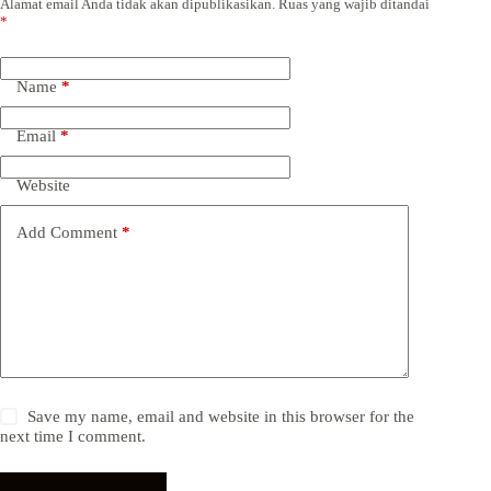
Alamat email Anda tidak akan dipublikasikan.
Ruas yang wajib ditandai
*
Name
*
Email
*
Website
Add Comment
*
Save my name, email and website in this browser for the
next time I comment.