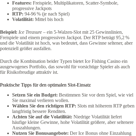
Features:
Freispiele, Multiplikatoren, Scatter‑Symbole,
progressive Jackpots
RTP:
94‑96 % (je nach Spiel)
Volatilität:
Mittel bis hoch
Beispiel:
Ice Treasure
– ein 5‑Walzen‑Slot mit 25 Gewinnlinien,
Freispiele und einem progressiven Jackpot. Der RTP beträgt 95,2 %
und die Volatilität ist hoch, was bedeutet, dass Gewinne seltener, aber
potenziell größer ausfallen.
Durch die Kombination beider Typen bietet Ice Fishing Casino ein
ausgewogenes Portfolio, das sowohl für vorsichtige Spieler als auch
für Risikofreudige attraktiv ist.
Praktische Tipps für den optimalen Slot‑Einsatz
Setzen Sie ein Budget:
Bestimmen Sie vor dem Spiel, wie viel
Sie maximal verlieren wollen.
Wählen Sie den richtigen RTP:
Slots mit höherem RTP geben
langfristig bessere Renditen.
Achten Sie auf die Volatilität:
Niedrige Volatilität liefert
häufige kleine Gewinne, hohe Volatilität größere, aber seltenere
Auszahlungen.
Nutzen Sie Bonusangebote:
Der Ice Bonus ohne Einzahlung