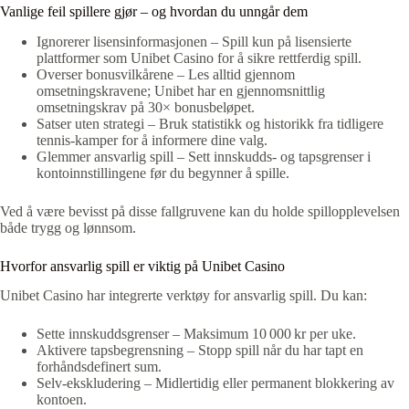
Vanlige feil spillere gjør – og hvordan du unngår dem
Ignorerer lisensinformasjonen – Spill kun på lisensierte
plattformer som Unibet Casino for å sikre rettferdig spill.
Overser bonusvilkårene – Les alltid gjennom
omsetningskravene; Unibet har en gjennomsnittlig
omsetningskrav på 30× bonusbeløpet.
Satser uten strategi – Bruk statistikk og historikk fra tidligere
tennis‑kamper for å informere dine valg.
Glemmer ansvarlig spill – Sett innskudds‑ og tapsgrenser i
kontoinnstillingene før du begynner å spille.
Ved å være bevisst på disse fallgruvene kan du holde spillopplevelsen
både trygg og lønnsom.
Hvorfor ansvarlig spill er viktig på Unibet Casino
Unibet Casino har integrerte verktøy for ansvarlig spill. Du kan:
Sette innskuddsgrenser – Maksimum 10 000 kr per uke.
Aktivere tapsbegrensning – Stopp spill når du har tapt en
forhåndsdefinert sum.
Selv‑ekskludering – Midlertidig eller permanent blokkering av
kontoen.