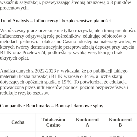
wskaźnik satysfakcji, przewyższając średnią branżową o 8 punktów
procentowych.
Trend Analysis – Influencerzy i bezpieczeństwo płatności
Współczesny gracz oczekuje nie tylko rozrywki, ale i transparentności.
Influencerzy odgrywają rolę pośredników, edukując odbiorców o
metodach płatności. Totalcasino Casino udostępnia materiały wideo, w
których twórcy demonstracyjnie przeprowadzają depozyt przy użyciu
BLIK oraz Przelewy24, podkreślając szybką weryfikację i brak
ukrytych opłat.
Analiza danych z 2022‑2023 r. wykazała, że po publikacji takiego
materiału liczba transakcji BLIK wzrosła o 34 %, a liczba skarg
dotyczących opóźnień spadła o 19 %. To potwierdza, że edukacja
prowadzona przez influencerów podnosi poziom bezpieczeństwa i
redukuje ryzyko oszustw.
Comparative Benchmarks – Bonusy i darmowe spiny
Totalcasino
Konkurent
Konkurent
Cecha
Casino
A
B