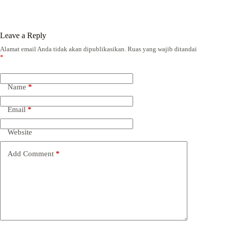
Leave a Reply
Alamat email Anda tidak akan dipublikasikan.
Ruas yang wajib ditandai
*
Name
*
Email
*
Website
Add Comment
*