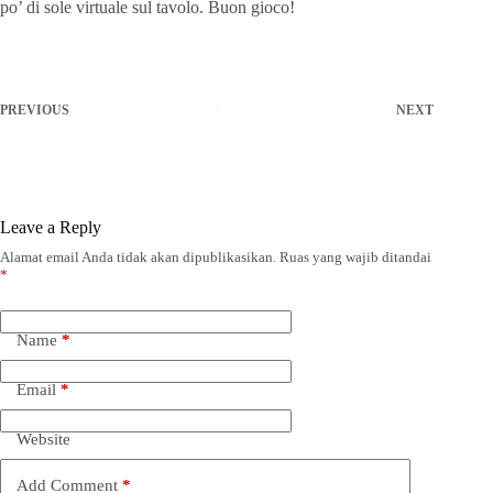
po’ di sole virtuale sul tavolo. Buon gioco!
PREVIOUS
NEXT
Leave a Reply
Alamat email Anda tidak akan dipublikasikan.
Ruas yang wajib ditandai
*
Name
*
Email
*
Website
Add Comment
*