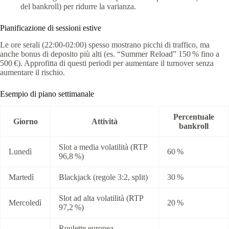
del bankroll) per ridurre la varianza.
Pianificazione di sessioni estive
Le ore serali (22:00‑02:00) spesso mostrano picchi di traffico, ma
anche bonus di deposito più alti (es. “Summer Reload” 150 % fino a
500 €). Approfitta di questi periodi per aumentare il turnover senza
aumentare il rischio.
Esempio di piano settimanale
Percentuale
Giorno
Attività
bankroll
Slot a media volatilità (RTP
Lunedì
60 %
96,8 %)
Martedì
Blackjack (regole 3:2, split)
30 %
Slot ad alta volatilità (RTP
Mercoledì
20 %
97,2 %)
Roulette europea