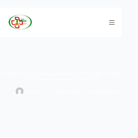
Skip
to
content
Estate al tavolo: la matematica delle slot e dei tavoli da casinò
– guida pratica per scalare i livelli VIP
wpuser
31 Oktober 2025
Tak Berkategori