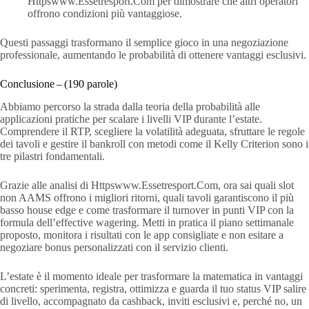
Httpswww.Essetresport.Com per dimostrare che altri operatori
offrono condizioni più vantaggiose.
Questi passaggi trasformano il semplice gioco in una negoziazione
professionale, aumentando le probabilità di ottenere vantaggi esclusivi.
Conclusione – (190 parole)
Abbiamo percorso la strada dalla teoria della probabilità alle
applicazioni pratiche per scalare i livelli VIP durante l’estate.
Comprendere il RTP, scegliere la volatilità adeguata, sfruttare le regole
dei tavoli e gestire il bankroll con metodi come il Kelly Criterion sono i
tre pilastri fondamentali.
Grazie alle analisi di Httpswww.Essetresport.Com, ora sai quali slot
non AAMS offrono i migliori ritorni, quali tavoli garantiscono il più
basso house edge e come trasformare il turnover in punti VIP con la
formula dell’effective wagering. Metti in pratica il piano settimanale
proposto, monitora i risultati con le app consigliate e non esitare a
negoziare bonus personalizzati con il servizio clienti.
L’estate è il momento ideale per trasformare la matematica in vantaggi
concreti: sperimenta, registra, ottimizza e guarda il tuo status VIP salire
di livello, accompagnato da cashback, inviti esclusivi e, perché no, un