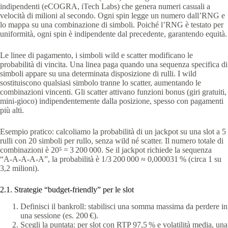
indipendenti (eCOGRA, iTech Labs) che genera numeri casuali a
velocità di milioni al secondo. Ogni spin legge un numero dall’RNG e
lo mappa su una combinazione di simboli. Poiché l’RNG è testato per
uniformità, ogni spin è indipendente dal precedente, garantendo equità.
Le linee di pagamento, i simboli wild e scatter modificano le
probabilità di vincita. Una linea paga quando una sequenza specifica di
simboli appare su una determinata disposizione di rulli. I wild
sostituiscono qualsiasi simbolo tranne lo scatter, aumentando le
combinazioni vincenti. Gli scatter attivano funzioni bonus (giri gratuiti,
mini‑gioco) indipendentemente dalla posizione, spesso con pagamenti
più alti.
Esempio pratico: calcoliamo la probabilità di un jackpot su una slot a 5
rulli con 20 simboli per rullo, senza wild né scatter. Il numero totale di
combinazioni è 20⁵ = 3 200 000. Se il jackpot richiede la sequenza
“A‑A‑A‑A‑A”, la probabilità è 1/3 200 000 ≈ 0,000031 % (circa 1 su
3,2 milioni).
2.1. Strategie “budget‑friendly” per le slot
Definisci il bankroll: stabilisci una somma massima da perdere in
una sessione (es. 200 €).
Scegli la puntata: per slot con RTP 97,5 % e volatilità media, una