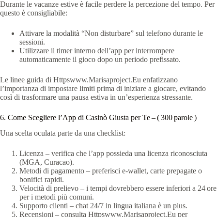
Durante le vacanze estive è facile perdere la percezione del tempo. Per
questo è consigliabile:
Attivare la modalità “Non disturbare” sul telefono durante le
sessioni.
Utilizzare il timer interno dell’app per interrompere
automaticamente il gioco dopo un periodo prefissato.
Le linee guida di Httpswww.Marisaproject.Eu enfatizzano
l’importanza di impostare limiti prima di iniziare a giocare, evitando
così di trasformare una pausa estiva in un’esperienza stressante.
6. Come Scegliere l’App di Casinò Giusta per Te – ( 300 parole )
Una scelta oculata parte da una checklist:
Licenza – verifica che l’app possieda una licenza riconosciuta
(MGA, Curacao).
Metodi di pagamento – preferisci e‑wallet, carte prepagate o
bonifici rapidi.
Velocità di prelievo – i tempi dovrebbero essere inferiori a 24 ore
per i metodi più comuni.
Supporto clienti – chat 24/7 in lingua italiana è un plus.
Recensioni – consulta Httpswww.Marisaproject.Eu per