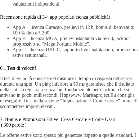
valutazioni indipendenti.
Recensione rapida di 3‑4 app popolari (senza pubblicità)
App A – licenza Curacao, prelievi in 12 h, bonus di benvenuto
100 % fino a € 200.
App B – licenza MGA, prelievi istantanei via Skrill, jackpot
progressivo su “Mega Fortune Mobile”.
App C – licenza UKGC, supporto live chat italiano, promozioni
estive settimanali.
6.1 Test di velocità
Il test di velocità consiste nel misurare il tempo di risposta del server
durante una spin. Un ping inferiore a 50 ms garantisce che il risultato
della slot sia registrato senza lag, fondamentale per i jackpot che si
attivano in pochi millisecondi. Httpswww.Marisaproject.Eu consiglia
di eseguire il test nella sezione “Impostazioni > Connessione” prima di
scommettere importi elevati.
7. Bonus e Promozioni Estive: Cosa Cercare e Come Usarli –
( 300 parole )
Le offerte estive sono spesso più generose rispetto a quelle standard. I