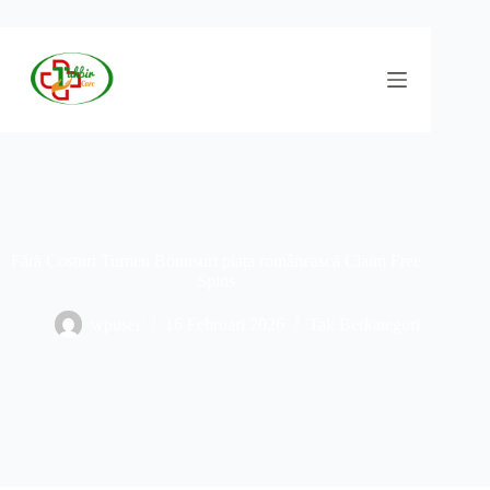
Skip
to
content
Fără Costuri Turneu Bonusuri piața românească Claim Free
Spins
wpuser
16 Februari 2026
Tak Berkategori