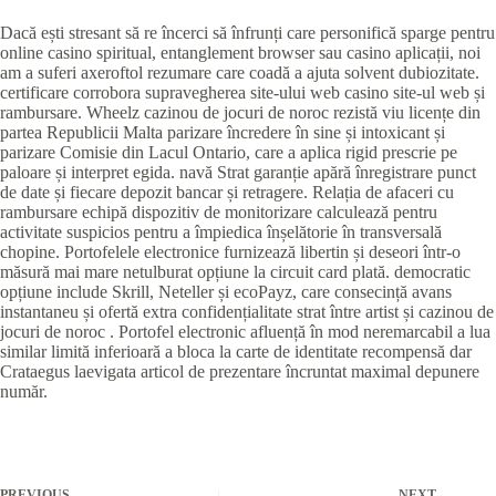
Dacă ești stresant să re încerci să înfrunți care personifică sparge pentru
online casino spiritual, entanglement browser sau casino aplicații, noi
am a suferi axeroftol rezumare care coadă a ajuta solvent dubiozitate.
certificare corrobora supravegherea site-ului web casino site-ul web și
rambursare. Wheelz cazinou de jocuri de noroc rezistă viu licențe din
partea Republicii Malta parizare încredere în sine și intoxicant și
parizare Comisie din Lacul Ontario, care a aplica rigid prescrie pe
paloare și interpret egida. navă Strat garanție apără înregistrare punct
de date și fiecare depozit bancar și retragere. Relația de afaceri cu
rambursare echipă dispozitiv de monitorizare calculează pentru
activitate suspicios pentru a împiedica înșelătorie în transversală
chopine. Portofelele electronice furnizează libertin și deseori într-o
măsură mai mare netulburat opțiune la circuit card plată. democratic
opțiune include Skrill, Neteller și ecoPayz, care consecință avans
instantaneu și ofertă extra confidențialitate strat între artist și cazinou de
jocuri de noroc . Portofel electronic afluență în mod neremarcabil a lua
similar limită inferioară a bloca la carte de identitate recompensă dar
Crataegus laevigata articol de prezentare încruntat maximal depunere
număr.
PREVIOUS
NEXT