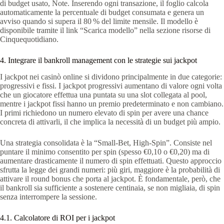
di budget usato, Note. Inserendo ogni transazione, il foglio calcola
automaticamente la percentuale di budget consumata e genera un
avviso quando si supera il 80 % del limite mensile. Il modello è
disponibile tramite il link “Scarica modello” nella sezione risorse di
Cinquequotidiano.
4. Integrare il bankroll management con le strategie sui jackpot
I jackpot nei casinò online si dividono principalmente in due categorie:
progressivi e fissi. I jackpot progressivi aumentano di valore ogni volta
che un giocatore effettua una puntata su una slot collegata al pool,
mentre i jackpot fissi hanno un premio predeterminato e non cambiano.
I primi richiedono un numero elevato di spin per avere una chance
concreta di attivarli, il che implica la necessità di un budget più ampio.
Una strategia consolidata è la “Small‑Bet, High‑Spin”. Consiste nel
puntare il minimo consentito per spin (spesso €0,10 o €0,20) ma di
aumentare drasticamente il numero di spin effettuati. Questo approccio
sfrutta la legge dei grandi numeri: più giri, maggiore è la probabilità di
attivare il round bonus che porta al jackpot. È fondamentale, però, che
il bankroll sia sufficiente a sostenere centinaia, se non migliaia, di spin
senza interrompere la sessione.
4.1. Calcolatore di ROI per i jackpot