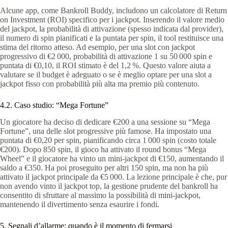
Alcune app, come Bankroll Buddy, includono un calcolatore di Return
on Investment (ROI) specifico per i jackpot. Inserendo il valore medio
del jackpot, la probabilità di attivazione (spesso indicata dal provider),
il numero di spin pianificati e la puntata per spin, il tool restituisce una
stima del ritorno atteso. Ad esempio, per una slot con jackpot
progressivo di €2 000, probabilità di attivazione 1 su 50 000 spin e
puntata di €0,10, il ROI stimato è del 1,2 %. Questo valore aiuta a
valutare se il budget è adeguato o se è meglio optare per una slot a
jackpot fisso con probabilità più alta ma premio più contenuto.
4.2. Caso studio: “Mega Fortune”
Un giocatore ha deciso di dedicare €200 a una sessione su “Mega
Fortune”, una delle slot progressive più famose. Ha impostato una
puntata di €0,20 per spin, pianificando circa 1 000 spin (costo totale
€200). Dopo 850 spin, il gioco ha attivato il round bonus “Mega
Wheel” e il giocatore ha vinto un mini‑jackpot di €150, aumentando il
saldo a €350. Ha poi proseguito per altri 150 spin, ma non ha più
attivato il jackpot principale da €5 000. La lezione principale è che, pur
non avendo vinto il jackpot top, la gestione prudente del bankroll ha
consentito di sfruttare al massimo la possibilità di mini‑jackpot,
mantenendo il divertimento senza esaurire i fondi.
5. Segnali d’allarme: quando è il momento di fermarsi