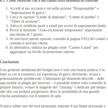
6.1. Come verificare che il tuo casinò offra strumenti di controllo
Accedi al tuo account e vai nella sezione “Responsabile” o
“Impostazioni di gioco”.
Cerca le opzioni “Limite di deposito”, “Limite di perdita” e
“Timer di sessione”.
Attiva le notifiche push o email per avvisi di superamento limiti.
Prova la funzione “Auto‑esclusione temporanea” impostando
una durata di 7 giorni.
Se non trovi queste opzioni, consulta la pagina FAQ del casinò o
contatta il servizio clienti.
In alternativa, utilizza un plugin come “Casino Guard” per
aggiungere un livello di protezione esterno.
Conclusione
Una gestione strutturata del budget non è solo una buona pratica, è la
base su cui si costruisce un’esperienza di gioco divertente, sicura e
potenzialmente profittevole. Utilizzando gli strumenti descritti – dalle
app mobile ai plugin per browser – è possibile tenere sotto controllo le
proprie finanze, evitare le trappole del “chasing” e dedicare più tempo
alle slot con jackpot progressivi, dove le probabilità di una grande
vincita aumentano con il numero di spin.
Scarica subito uno dei tool presentati, imposta il tuo limite personale e