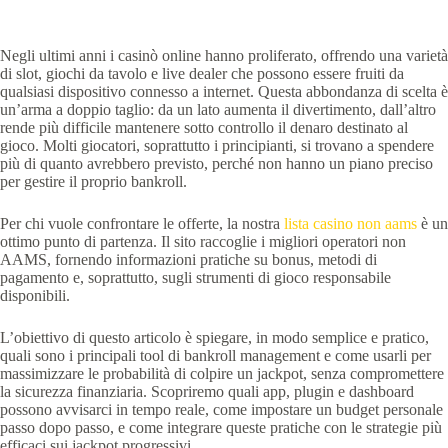
Negli ultimi anni i casinò online hanno proliferato, offrendo una varietà
di slot, giochi da tavolo e live dealer che possono essere fruiti da
qualsiasi dispositivo connesso a internet. Questa abbondanza di scelta è
un’arma a doppio taglio: da un lato aumenta il divertimento, dall’altro
rende più difficile mantenere sotto controllo il denaro destinato al
gioco. Molti giocatori, soprattutto i principianti, si trovano a spendere
più di quanto avrebbero previsto, perché non hanno un piano preciso
per gestire il proprio bankroll.
Per chi vuole confrontare le offerte, la nostra
lista casino non aams
è un
ottimo punto di partenza. Il sito raccoglie i migliori operatori non
AAMS, fornendo informazioni pratiche su bonus, metodi di
pagamento e, soprattutto, sugli strumenti di gioco responsabile
disponibili.
L’obiettivo di questo articolo è spiegare, in modo semplice e pratico,
quali sono i principali tool di bankroll management e come usarli per
massimizzare le probabilità di colpire un jackpot, senza compromettere
la sicurezza finanziaria. Scopriremo quali app, plugin e dashboard
possono avvisarci in tempo reale, come impostare un budget personale
passo dopo passo, e come integrare queste pratiche con le strategie più
efficaci sui jackpot progressivi.