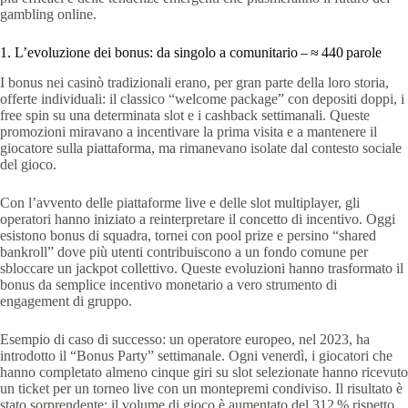
gambling online.
1. L’evoluzione dei bonus: da singolo a comunitario – ≈ 440 parole
I bonus nei casinò tradizionali erano, per gran parte della loro storia,
offerte individuali: il classico “welcome package” con depositi doppi, i
free spin su una determinata slot e i cashback settimanali. Queste
promozioni miravano a incentivare la prima visita e a mantenere il
giocatore sulla piattaforma, ma rimanevano isolate dal contesto sociale
del gioco.
Con l’avvento delle piattaforme live e delle slot multiplayer, gli
operatori hanno iniziato a reinterpretare il concetto di incentivo. Oggi
esistono bonus di squadra, tornei con pool prize e persino “shared
bankroll” dove più utenti contribuiscono a un fondo comune per
sbloccare un jackpot collettivo. Queste evoluzioni hanno trasformato il
bonus da semplice incentivo monetario a vero strumento di
engagement di gruppo.
Esempio di caso di successo: un operatore europeo, nel 2023, ha
introdotto il “Bonus Party” settimanale. Ogni venerdì, i giocatori che
hanno completato almeno cinque giri su slot selezionate hanno ricevuto
un ticket per un torneo live con un montepremi condiviso. Il risultato è
stato sorprendente: il volume di gioco è aumentato del 312 % rispetto