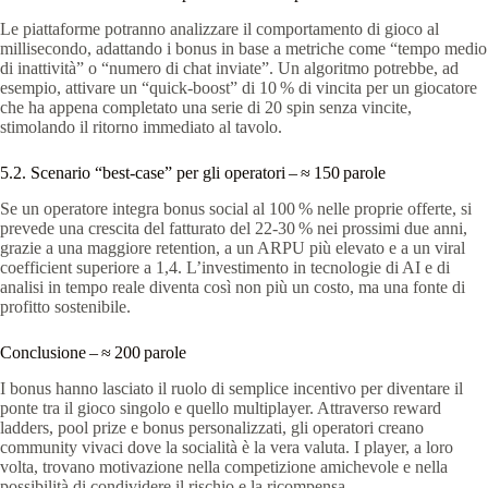
Le piattaforme potranno analizzare il comportamento di gioco al
millisecondo, adattando i bonus in base a metriche come “tempo medio
di inattività” o “numero di chat inviate”. Un algoritmo potrebbe, ad
esempio, attivare un “quick‑boost” di 10 % di vincita per un giocatore
che ha appena completato una serie di 20 spin senza vincite,
stimolando il ritorno immediato al tavolo.
5.2. Scenario “best‑case” per gli operatori – ≈ 150 parole
Se un operatore integra bonus social al 100 % nelle proprie offerte, si
prevede una crescita del fatturato del 22‑30 % nei prossimi due anni,
grazie a una maggiore retention, a un ARPU più elevato e a un viral
coefficient superiore a 1,4. L’investimento in tecnologie di AI e di
analisi in tempo reale diventa così non più un costo, ma una fonte di
profitto sostenibile.
Conclusione – ≈ 200 parole
I bonus hanno lasciato il ruolo di semplice incentivo per diventare il
ponte tra il gioco singolo e quello multiplayer. Attraverso reward
ladders, pool prize e bonus personalizzati, gli operatori creano
community vivaci dove la socialità è la vera valuta. I player, a loro
volta, trovano motivazione nella competizione amichevole e nella
possibilità di condividere il rischio e la ricompensa.