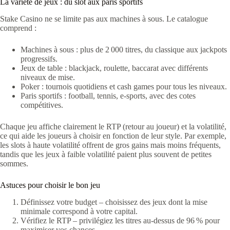
La variété de jeux : du slot aux paris sportifs
Stake Casino ne se limite pas aux machines à sous. Le catalogue
comprend :
Machines à sous : plus de 2 000 titres, du classique aux jackpots
progressifs.
Jeux de table : blackjack, roulette, baccarat avec différents
niveaux de mise.
Poker : tournois quotidiens et cash games pour tous les niveaux.
Paris sportifs : football, tennis, e‑sports, avec des cotes
compétitives.
Chaque jeu affiche clairement le RTP (retour au joueur) et la volatilité,
ce qui aide les joueurs à choisir en fonction de leur style. Par exemple,
les slots à haute volatilité offrent de gros gains mais moins fréquents,
tandis que les jeux à faible volatilité paient plus souvent de petites
sommes.
Astuces pour choisir le bon jeu
Définissez votre budget – choisissez des jeux dont la mise
minimale correspond à votre capital.
Vérifiez le RTP – privilégiez les titres au-dessus de 96 % pour
maximiser vos chances.