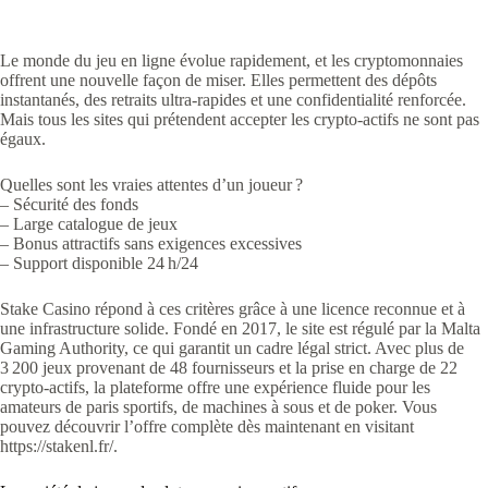
Le monde du jeu en ligne évolue rapidement, et les cryptomonnaies
offrent une nouvelle façon de miser. Elles permettent des dépôts
instantanés, des retraits ultra‑rapides et une confidentialité renforcée.
Mais tous les sites qui prétendent accepter les crypto‑actifs ne sont pas
égaux.
Quelles sont les vraies attentes d’un joueur ?
– Sécurité des fonds
– Large catalogue de jeux
– Bonus attractifs sans exigences excessives
– Support disponible 24 h/24
Stake Casino répond à ces critères grâce à une licence reconnue et à
une infrastructure solide. Fondé en 2017, le site est régulé par la Malta
Gaming Authority, ce qui garantit un cadre légal strict. Avec plus de
3 200 jeux provenant de 48 fournisseurs et la prise en charge de 22
crypto‑actifs, la plateforme offre une expérience fluide pour les
amateurs de paris sportifs, de machines à sous et de poker. Vous
pouvez découvrir l’offre complète dès maintenant en visitant
https://stakenl.fr/.