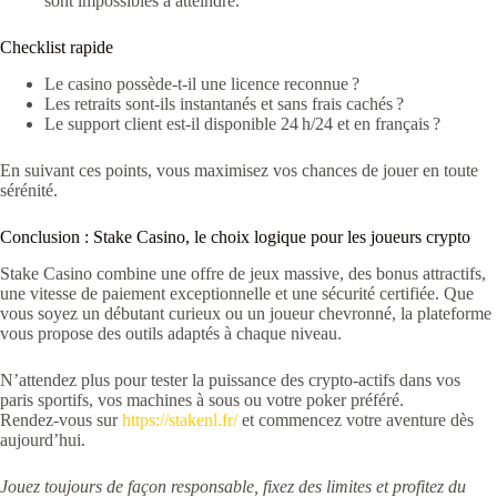
sont impossibles à atteindre.
Checklist rapide
Le casino possède-t-il une licence reconnue ?
Les retraits sont‑ils instantanés et sans frais cachés ?
Le support client est‑il disponible 24 h/24 et en français ?
En suivant ces points, vous maximisez vos chances de jouer en toute
sérénité.
Conclusion : Stake Casino, le choix logique pour les joueurs crypto
Stake Casino combine une offre de jeux massive, des bonus attractifs,
une vitesse de paiement exceptionnelle et une sécurité certifiée. Que
vous soyez un débutant curieux ou un joueur chevronné, la plateforme
vous propose des outils adaptés à chaque niveau.
N’attendez plus pour tester la puissance des crypto‑actifs dans vos
paris sportifs, vos machines à sous ou votre poker préféré.
Rendez‑vous sur
https://stakenl.fr/
et commencez votre aventure dès
aujourd’hui.
Jouez toujours de façon responsable, fixez des limites et profitez du