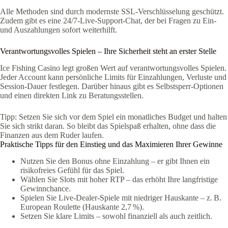
Alle Methoden sind durch modernste SSL‑Verschlüsselung geschützt.
Zudem gibt es eine 24/7‑Live‑Support‑Chat, der bei Fragen zu Ein-
und Auszahlungen sofort weiterhilft.
Verantwortungsvolles Spielen – Ihre Sicherheit steht an erster Stelle
Ice Fishing Casino legt großen Wert auf verantwortungsvolles Spielen.
Jeder Account kann persönliche Limits für Einzahlungen, Verluste und
Session‑Dauer festlegen. Darüber hinaus gibt es Selbstsperr‑Optionen
und einen direkten Link zu Beratungsstellen.
Tipp: Setzen Sie sich vor dem Spiel ein monatliches Budget und halten
Sie sich strikt daran. So bleibt das Spielspaß erhalten, ohne dass die
Finanzen aus dem Ruder laufen.
Praktische Tipps für den Einstieg und das Maximieren Ihrer Gewinne
Nutzen Sie den Bonus ohne Einzahlung – er gibt Ihnen ein
risikofreies Gefühl für das Spiel.
Wählen Sie Slots mit hoher RTP – das erhöht Ihre langfristige
Gewinnchance.
Spielen Sie Live‑Dealer‑Spiele mit niedriger Hauskante – z. B.
European Roulette (Hauskante 2,7 %).
Setzen Sie klare Limits – sowohl finanziell als auch zeitlich.