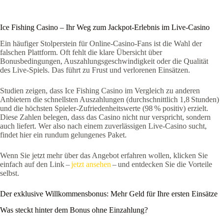
Ice Fishing Casino – Ihr Weg zum Jackpot‑Erlebnis im Live‑Casino
Ein häufiger Stolperstein für Online‑Casino‑Fans ist die Wahl der
falschen Plattform. Oft fehlt die klare Übersicht über
Bonusbedingungen, Auszahlungsgeschwindigkeit oder die Qualität
des Live‑Spiels. Das führt zu Frust und verlorenen Einsätzen.
Studien zeigen, dass Ice Fishing Casino im Vergleich zu anderen
Anbietern die schnellsten Auszahlungen (durchschnittlich 1,8 Stunden)
und die höchsten Spieler‑Zufriedenheitswerte (98 % positiv) erzielt.
Diese Zahlen belegen, dass das Casino nicht nur verspricht, sondern
auch liefert. Wer also nach einem zuverlässigen Live‑Casino sucht,
findet hier ein rundum gelungenes Paket.
Wenn Sie jetzt mehr über das Angebot erfahren wollen, klicken Sie
einfach auf den Link –
jetzt ansehen
– und entdecken Sie die Vorteile
selbst.
Der exklusive Willkommensbonus: Mehr Geld für Ihre ersten Einsätze
Was steckt hinter dem Bonus ohne Einzahlung?