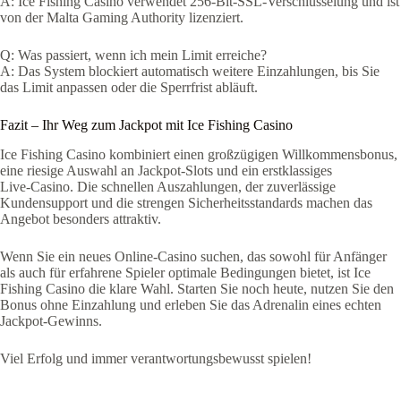
A: Ice Fishing Casino verwendet 256‑Bit‑SSL‑Verschlüsselung und ist
von der Malta Gaming Authority lizenziert.
Q: Was passiert, wenn ich mein Limit erreiche?
A: Das System blockiert automatisch weitere Einzahlungen, bis Sie
das Limit anpassen oder die Sperrfrist abläuft.
Fazit – Ihr Weg zum Jackpot mit Ice Fishing Casino
Ice Fishing Casino kombiniert einen großzügigen Willkommensbonus,
eine riesige Auswahl an Jackpot‑Slots und ein erstklassiges
Live‑Casino. Die schnellen Auszahlungen, der zuverlässige
Kundensupport und die strengen Sicherheitsstandards machen das
Angebot besonders attraktiv.
Wenn Sie ein neues Online‑Casino suchen, das sowohl für Anfänger
als auch für erfahrene Spieler optimale Bedingungen bietet, ist Ice
Fishing Casino die klare Wahl. Starten Sie noch heute, nutzen Sie den
Bonus ohne Einzahlung und erleben Sie das Adrenalin eines echten
Jackpot‑Gewinns.
Viel Erfolg und immer verantwortungsbewusst spielen!