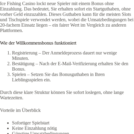
Ice Fishing Casino lockt neue Spieler mit einem Bonus ohne
Einzahlung. Das bedeutet, Sie erhalten sofort ein Startguthaben, ohne
vorher Geld einzuzahlen. Dieses Guthaben kann für die meisten Slots
und Tischspiele verwendet werden, wobei die Umsatzbedingungen bei
20‑fachem Einsatz liegen – ein fairer Wert im Vergleich zu anderen
Plattformen.
Wie der Willkommensbonus funktioniert
Registrierung – Der Anmeldeprozess dauert nur wenige
Minuten.
Bestätigung – Nach der E‑Mail‑Verifizierung erhalten Sie den
Bonus.
Spielen – Setzen Sie das Bonusguthaben in Ihren
Lieblingsspielen ein.
Durch diese klare Struktur können Sie sofort loslegen, ohne lange
Wartezeiten.
Vorteile im Überblick
Sofortiger Spielstart
Keine Einzahlung nötig
Günstige Umsatzbedingungen