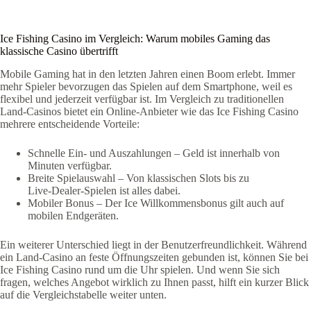
Ice Fishing Casino im Vergleich: Warum mobiles Gaming das
klassische Casino übertrifft
Mobile Gaming hat in den letzten Jahren einen Boom erlebt. Immer
mehr Spieler bevorzugen das Spielen auf dem Smartphone, weil es
flexibel und jederzeit verfügbar ist. Im Vergleich zu traditionellen
Land‑Casinos bietet ein Online‑Anbieter wie das Ice Fishing Casino
mehrere entscheidende Vorteile:
Schnelle Ein- und Auszahlungen – Geld ist innerhalb von
Minuten verfügbar.
Breite Spielauswahl – Von klassischen Slots bis zu
Live‑Dealer‑Spielen ist alles dabei.
Mobiler Bonus – Der Ice Willkommensbonus gilt auch auf
mobilen Endgeräten.
Ein weiterer Unterschied liegt in der Benutzerfreundlichkeit. Während
ein Land‑Casino an feste Öffnungszeiten gebunden ist, können Sie bei
Ice Fishing Casino rund um die Uhr spielen. Und wenn Sie sich
fragen, welches Angebot wirklich zu Ihnen passt, hilft ein kurzer Blick
auf die Vergleichstabelle weiter unten.