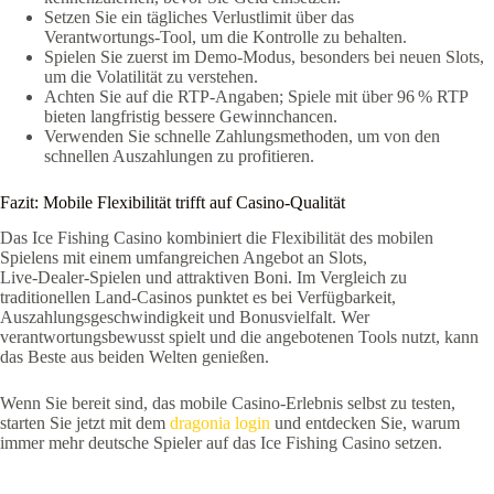
Setzen Sie ein tägliches Verlustlimit über das
Verantwortungs‑Tool, um die Kontrolle zu behalten.
Spielen Sie zuerst im Demo‑Modus, besonders bei neuen Slots,
um die Volatilität zu verstehen.
Achten Sie auf die RTP‑Angaben; Spiele mit über 96 % RTP
bieten langfristig bessere Gewinnchancen.
Verwenden Sie schnelle Zahlungsmethoden, um von den
schnellen Auszahlungen zu profitieren.
Fazit: Mobile Flexibilität trifft auf Casino‑Qualität
Das Ice Fishing Casino kombiniert die Flexibilität des mobilen
Spielens mit einem umfangreichen Angebot an Slots,
Live‑Dealer‑Spielen und attraktiven Boni. Im Vergleich zu
traditionellen Land‑Casinos punktet es bei Verfügbarkeit,
Auszahlungsgeschwindigkeit und Bonusvielfalt. Wer
verantwortungsbewusst spielt und die angebotenen Tools nutzt, kann
das Beste aus beiden Welten genießen.
Wenn Sie bereit sind, das mobile Casino‑Erlebnis selbst zu testen,
starten Sie jetzt mit dem
dragonia login
und entdecken Sie, warum
immer mehr deutsche Spieler auf das Ice Fishing Casino setzen.