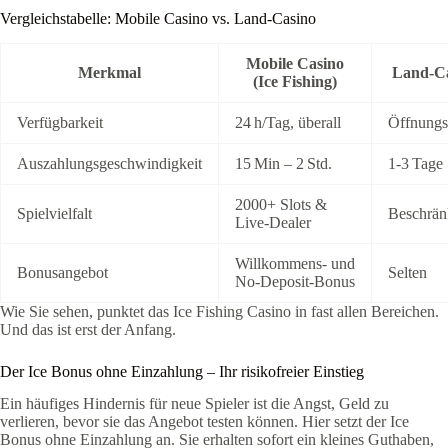
Vergleichstabelle: Mobile Casino vs. Land‑Casino
Mobile Casino
Merkmal
Land‑C
(Ice Fishing)
Verfügbarkeit
24 h/Tag, überall
Öffnungs
Auszahlungsgeschwindigkeit
15 Min – 2 Std.
1‑3 Tage
2000+ Slots &
Spielvielfalt
Beschrän
Live‑Dealer
Willkommens‑ und
Bonusangebot
Selten
No‑Deposit‑Bonus
Wie Sie sehen, punktet das Ice Fishing Casino in fast allen Bereichen.
Und das ist erst der Anfang.
Der Ice Bonus ohne Einzahlung – Ihr risikofreier Einstieg
Ein häufiges Hindernis für neue Spieler ist die Angst, Geld zu
verlieren, bevor sie das Angebot testen können. Hier setzt der Ice
Bonus ohne Einzahlung an. Sie erhalten sofort ein kleines Guthaben,