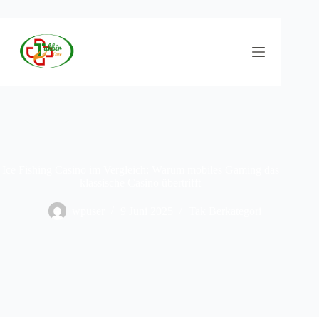
Skip
to
content
Ice Fishing Casino im Vergleich: Warum mobiles Gaming das
klassische Casino übertrifft
wpuser
9 Juni 2025
Tak Berkategori