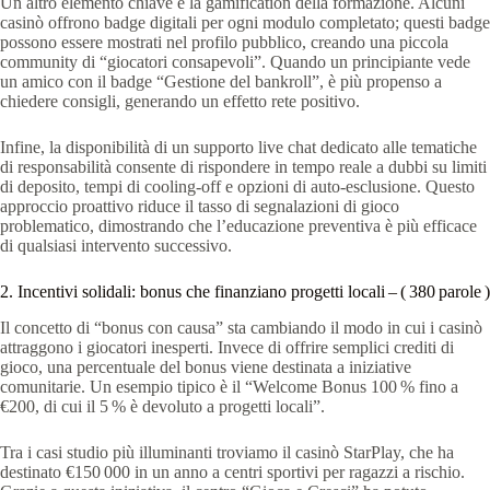
Un altro elemento chiave è la gamification della formazione. Alcuni
casinò offrono badge digitali per ogni modulo completato; questi badge
possono essere mostrati nel profilo pubblico, creando una piccola
community di “giocatori consapevoli”. Quando un principiante vede
un amico con il badge “Gestione del bankroll”, è più propenso a
chiedere consigli, generando un effetto rete positivo.
Infine, la disponibilità di un supporto live chat dedicato alle tematiche
di responsabilità consente di rispondere in tempo reale a dubbi su limiti
di deposito, tempi di cooling‑off e opzioni di auto‑esclusione. Questo
approccio proattivo riduce il tasso di segnalazioni di gioco
problematico, dimostrando che l’educazione preventiva è più efficace
di qualsiasi intervento successivo.
2. Incentivi solidali: bonus che finanziano progetti locali – ( 380 parole )
Il concetto di “bonus con causa” sta cambiando il modo in cui i casinò
attraggono i giocatori inesperti. Invece di offrire semplici crediti di
gioco, una percentuale del bonus viene destinata a iniziative
comunitarie. Un esempio tipico è il “Welcome Bonus 100 % fino a
€200, di cui il 5 % è devoluto a progetti locali”.
Tra i casi studio più illuminanti troviamo il casinò StarPlay, che ha
destinato €150 000 in un anno a centri sportivi per ragazzi a rischio.