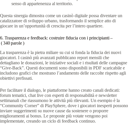
senso di appartenenza al territorio.
Questa sinergia dimostra come un casinò digitale possa diventare un
catalizzatore di sviluppo urbano, trasformando il semplice atto di
giocare in un’opportunità di crescita per l’intero quartiere.
6. Trasparenza e feedback: costruire fiducia con i principianti –
( 340 parole )
La trasparenza è la pietra miliare su cui si fonda la fiducia dei nuovi
giocatori. I casinò più avanzati pubblicano report mensili che
dettagliano le donazioni, le iniziative sociali e i risultati delle campagne
“Give‑Back”. Questi documenti sono disponibili in PDF scaricabile e
includono grafici che mostrano l’andamento delle raccolte rispetto agli
obiettivi prefissati.
Per facilitare il dialogo, le piattaforme hanno creato canali dedicati:
forum tematici, chat live con esperti di responsabilità e newsletter
settimanali che riassumono le attività più rilevanti. Un esempio è la
“Community Corner” di PlaySphere, dove i giocatori inesperti possono
inviare suggerimenti su nuove cause da sostenere o proporre
miglioramenti ai bonus. Le proposte più votate vengono poi
implementate, creando un ciclo di feedback continuo.