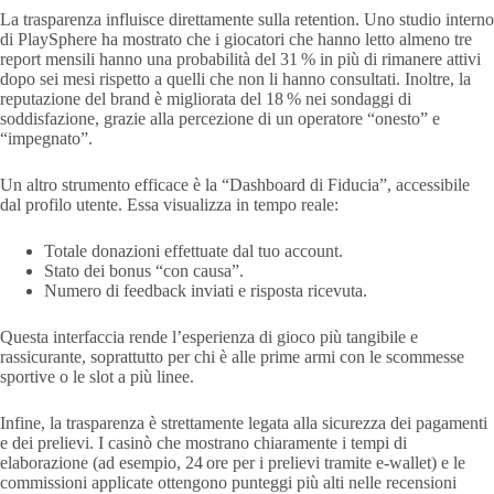
La trasparenza influisce direttamente sulla retention. Uno studio interno
di PlaySphere ha mostrato che i giocatori che hanno letto almeno tre
report mensili hanno una probabilità del 31 % in più di rimanere attivi
dopo sei mesi rispetto a quelli che non li hanno consultati. Inoltre, la
reputazione del brand è migliorata del 18 % nei sondaggi di
soddisfazione, grazie alla percezione di un operatore “onesto” e
“impegnato”.
Un altro strumento efficace è la “Dashboard di Fiducia”, accessibile
dal profilo utente. Essa visualizza in tempo reale:
Totale donazioni effettuate dal tuo account.
Stato dei bonus “con causa”.
Numero di feedback inviati e risposta ricevuta.
Questa interfaccia rende l’esperienza di gioco più tangibile e
rassicurante, soprattutto per chi è alle prime armi con le scommesse
sportive o le slot a più linee.
Infine, la trasparenza è strettamente legata alla sicurezza dei pagamenti
e dei prelievi. I casinò che mostrano chiaramente i tempi di
elaborazione (ad esempio, 24 ore per i prelievi tramite e‑wallet) e le
commissioni applicate ottengono punteggi più alti nelle recensioni