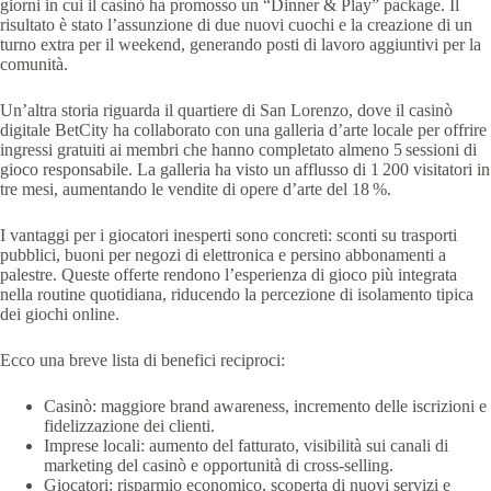
giorni in cui il casinò ha promosso un “Dinner & Play” package. Il
risultato è stato l’assunzione di due nuovi cuochi e la creazione di un
turno extra per il weekend, generando posti di lavoro aggiuntivi per la
comunità.
Un’altra storia riguarda il quartiere di San Lorenzo, dove il casinò
digitale BetCity ha collaborato con una galleria d’arte locale per offrire
ingressi gratuiti ai membri che hanno completato almeno 5 sessioni di
gioco responsabile. La galleria ha visto un afflusso di 1 200 visitatori in
tre mesi, aumentando le vendite di opere d’arte del 18 %.
I vantaggi per i giocatori inesperti sono concreti: sconti su trasporti
pubblici, buoni per negozi di elettronica e persino abbonamenti a
palestre. Queste offerte rendono l’esperienza di gioco più integrata
nella routine quotidiana, riducendo la percezione di isolamento tipica
dei giochi online.
Ecco una breve lista di benefici reciproci:
Casinò: maggiore brand awareness, incremento delle iscrizioni e
fidelizzazione dei clienti.
Imprese locali: aumento del fatturato, visibilità sui canali di
marketing del casinò e opportunità di cross‑selling.
Giocatori: risparmio economico, scoperta di nuovi servizi e