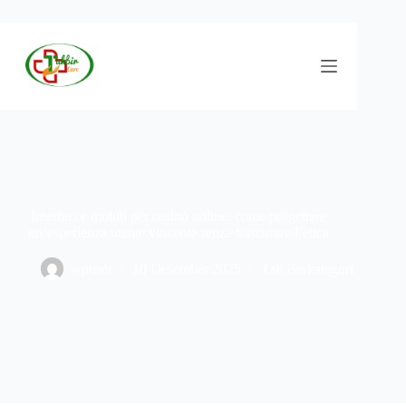
Skip
to
content
Interfacce mobili per casinò online: come progettare
un’esperienza utente vincente senza trascurare l’etica
wpuser
10 Desember 2025
Tak Berkategori