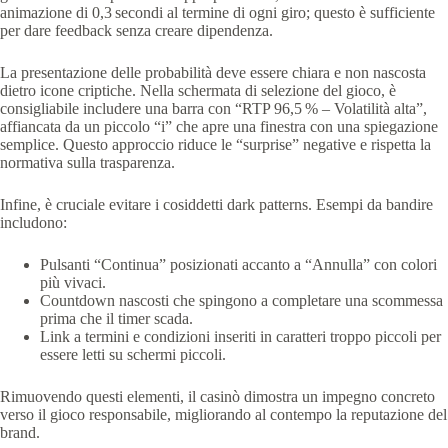
animazione di 0,3 secondi al termine di ogni giro; questo è sufficiente
per dare feedback senza creare dipendenza.
La presentazione delle probabilità deve essere chiara e non nascosta
dietro icone criptiche. Nella schermata di selezione del gioco, è
consigliabile includere una barra con “RTP 96,5 % – Volatilità alta”,
affiancata da un piccolo “i” che apre una finestra con una spiegazione
semplice. Questo approccio riduce le “surprise” negative e rispetta la
normativa sulla trasparenza.
Infine, è cruciale evitare i cosiddetti dark patterns. Esempi da bandire
includono:
Pulsanti “Continua” posizionati accanto a “Annulla” con colori
più vivaci.
Countdown nascosti che spingono a completare una scommessa
prima che il timer scada.
Link a termini e condizioni inseriti in caratteri troppo piccoli per
essere letti su schermi piccoli.
Rimuovendo questi elementi, il casinò dimostra un impegno concreto
verso il gioco responsabile, migliorando al contempo la reputazione del
brand.