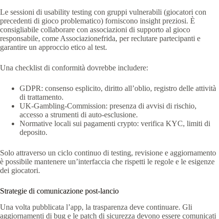
Le sessioni di usability testing con gruppi vulnerabili (giocatori con
precedenti di gioco problematico) forniscono insight preziosi. È
consigliabile collaborare con associazioni di supporto al gioco
responsabile, come Associazionefrida, per reclutare partecipanti e
garantire un approccio etico al test.
Una checklist di conformità dovrebbe includere:
GDPR: consenso esplicito, diritto all’oblio, registro delle attività
di trattamento.
UK‑Gambling‑Commission: presenza di avvisi di rischio,
accesso a strumenti di auto‑esclusione.
Normative locali sui pagamenti crypto: verifica KYC, limiti di
deposito.
Solo attraverso un ciclo continuo di testing, revisione e aggiornamento
è possibile mantenere un’interfaccia che rispetti le regole e le esigenze
dei giocatori.
Strategie di comunicazione post‑lancio
Una volta pubblicata l’app, la trasparenza deve continuare. Gli
aggiornamenti di bug e le patch di sicurezza devono essere comunicati