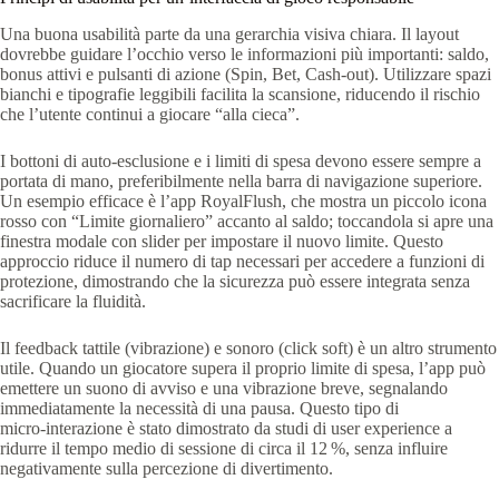
Una buona usabilità parte da una gerarchia visiva chiara. Il layout
dovrebbe guidare l’occhio verso le informazioni più importanti: saldo,
bonus attivi e pulsanti di azione (Spin, Bet, Cash‑out). Utilizzare spazi
bianchi e tipografie leggibili facilita la scansione, riducendo il rischio
che l’utente continui a giocare “alla cieca”.
I bottoni di auto‑esclusione e i limiti di spesa devono essere sempre a
portata di mano, preferibilmente nella barra di navigazione superiore.
Un esempio efficace è l’app RoyalFlush, che mostra un piccolo icona
rosso con “Limite giornaliero” accanto al saldo; toccandola si apre una
finestra modale con slider per impostare il nuovo limite. Questo
approccio riduce il numero di tap necessari per accedere a funzioni di
protezione, dimostrando che la sicurezza può essere integrata senza
sacrificare la fluidità.
Il feedback tattile (vibrazione) e sonoro (click soft) è un altro strumento
utile. Quando un giocatore supera il proprio limite di spesa, l’app può
emettere un suono di avviso e una vibrazione breve, segnalando
immediatamente la necessità di una pausa. Questo tipo di
micro‑interazione è stato dimostrato da studi di user experience a
ridurre il tempo medio di sessione di circa il 12 %, senza influire
negativamente sulla percezione di divertimento.