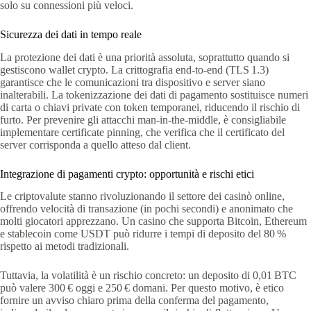
solo su connessioni più veloci.
Sicurezza dei dati in tempo reale
La protezione dei dati è una priorità assoluta, soprattutto quando si
gestiscono wallet crypto. La crittografia end‑to‑end (TLS 1.3)
garantisce che le comunicazioni tra dispositivo e server siano
inalterabili. La tokenizzazione dei dati di pagamento sostituisce numeri
di carta o chiavi private con token temporanei, riducendo il rischio di
furto. Per prevenire gli attacchi man‑in‑the‑middle, è consigliabile
implementare certificate pinning, che verifica che il certificato del
server corrisponda a quello atteso dal client.
Integrazione di pagamenti crypto: opportunità e rischi etici
Le criptovalute stanno rivoluzionando il settore dei casinò online,
offrendo velocità di transazione (in pochi secondi) e anonimato che
molti giocatori apprezzano. Un casino che supporta Bitcoin, Ethereum
e stablecoin come USDT può ridurre i tempi di deposito del 80 %
rispetto ai metodi tradizionali.
Tuttavia, la volatilità è un rischio concreto: un deposito di 0,01 BTC
può valere 300 € oggi e 250 € domani. Per questo motivo, è etico
fornire un avviso chiaro prima della conferma del pagamento,