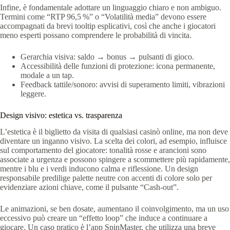
Infine, è fondamentale adottare un linguaggio chiaro e non ambiguo.
Termini come “RTP 96,5 %” o “Volatilità media” devono essere
accompagnati da brevi tooltip esplicativi, così che anche i giocatori
meno esperti possano comprendere le probabilità di vincita.
Gerarchia visiva: saldo → bonus → pulsanti di gioco.
Accessibilità delle funzioni di protezione: icona permanente,
modale a un tap.
Feedback tattile/sonoro: avvisi di superamento limiti, vibrazioni
leggere.
Design visivo: estetica vs. trasparenza
L’estetica è il biglietto da visita di qualsiasi casinò online, ma non deve
diventare un inganno visivo. La scelta dei colori, ad esempio, influisce
sul comportamento del giocatore: tonalità rosse e arancioni sono
associate a urgenza e possono spingere a scommettere più rapidamente,
mentre i blu e i verdi inducono calma e riflessione. Un design
responsabile predilige palette neutre con accenti di colore solo per
evidenziare azioni chiave, come il pulsante “Cash‑out”.
Le animazioni, se ben dosate, aumentano il coinvolgimento, ma un uso
eccessivo può creare un “effetto loop” che induce a continuare a
giocare. Un caso pratico è l’app SpinMaster, che utilizza una breve