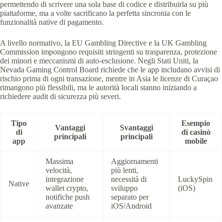
permettendo di scrivere una sola base di codice e distribuirla su più
piattaforme, ma a volte sacrificano la perfetta sincronia con le
funzionalità native di pagamento.
A livello normativo, la EU Gambling Directive e la UK Gambling
Commission impongono requisiti stringenti su trasparenza, protezione
dei minori e meccanismi di auto‑esclusione. Negli Stati Uniti, la
Nevada Gaming Control Board richiede che le app includano avvisi di
rischio prima di ogni transazione, mentre in Asia le licenze di Curaçao
rimangono più flessibili, ma le autorità locali stanno iniziando a
richiedere audit di sicurezza più severi.
Tipo
Esempio
Vantaggi
Svantaggi
di
di casinò
principali
principali
app
mobile
Massima
Aggiornamenti
velocità,
più lenti,
integrazione
necessità di
LuckySpin
Native
wallet crypto,
sviluppo
(iOS)
notifiche push
separato per
avanzate
iOS/Android