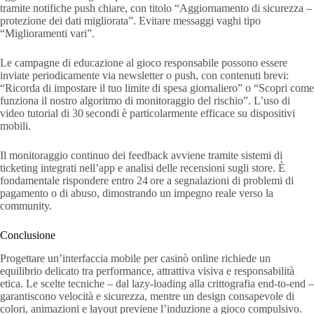
tramite notifiche push chiare, con titolo “Aggiornamento di sicurezza –
protezione dei dati migliorata”. Evitare messaggi vaghi tipo
“Miglioramenti vari”.
Le campagne di educazione al gioco responsabile possono essere
inviate periodicamente via newsletter o push, con contenuti brevi:
“Ricorda di impostare il tuo limite di spesa giornaliero” o “Scopri come
funziona il nostro algoritmo di monitoraggio del rischio”. L’uso di
video tutorial di 30 secondi è particolarmente efficace su dispositivi
mobili.
Il monitoraggio continuo dei feedback avviene tramite sistemi di
ticketing integrati nell’app e analisi delle recensioni sugli store. È
fondamentale rispondere entro 24 ore a segnalazioni di problemi di
pagamento o di abuso, dimostrando un impegno reale verso la
community.
Conclusione
Progettare un’interfaccia mobile per casinò online richiede un
equilibrio delicato tra performance, attrattiva visiva e responsabilità
etica. Le scelte tecniche – dal lazy‑loading alla crittografia end‑to‑end –
garantiscono velocità e sicurezza, mentre un design consapevole di
colori, animazioni e layout previene l’induzione a gioco compulsivo.