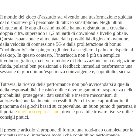
Il mondo del gioco d’azzardo sta vivendo una trasformazione guidata
dal dispositivo più personale di tutti: lo smartphone. Negli ultimi
cinque anni, le app di casinò mobile hanno registrato una crescita a
doppia cifra, superando i 1,2 miliardi di download a livello globale.
Questa espansione è alimentata dalla possibilità di giocare ovunque,
dalla velocità di connessione 5G e dalla proliferazione di bonus
“mobile‑only” che spingono gli utenti a scegliere il palmare rispetto al
desktop. In questo contesto, l’interfaccia non è più un semplice
involucro grafico, ma il vero motore di fidelizzazione: una navigazione
fluida, pulsanti ben posizionati e feedback immediati trasformano una
sessione di gioco in un’esperienza coinvolgente e, soprattutto, sicura.
Tuttavia, la ricerca della performance non può avvicendarsi a quella
della responsabilità. I casinò online devono garantire trasparenza nelle
probabilità, proteggere i dati sensibili e inserire meccanismi di
auto‑esclusione facilmente accessibili. Per chi vuole approfondire il
panorama dei giochi basati su criptovalute, un buon punto di partenza è
il portale
migliori crypto casino
, dove è possibile trovare risorse utili e
consigli pratici.
Il presente articolo si propone di fornire una road‑map completa per la
progettazione di interfacce mobili che coniughino performance