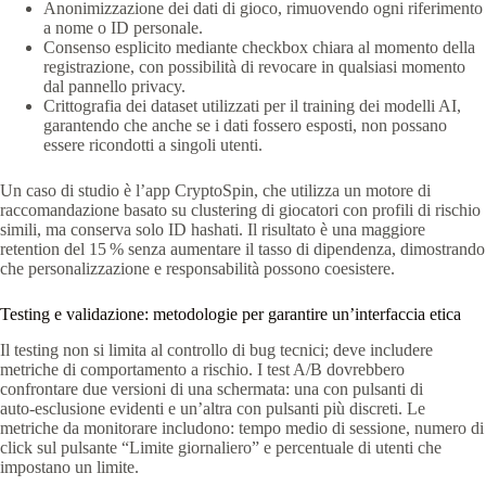
Anonimizzazione dei dati di gioco, rimuovendo ogni riferimento
a nome o ID personale.
Consenso esplicito mediante checkbox chiara al momento della
registrazione, con possibilità di revocare in qualsiasi momento
dal pannello privacy.
Crittografia dei dataset utilizzati per il training dei modelli AI,
garantendo che anche se i dati fossero esposti, non possano
essere ricondotti a singoli utenti.
Un caso di studio è l’app CryptoSpin, che utilizza un motore di
raccomandazione basato su clustering di giocatori con profili di rischio
simili, ma conserva solo ID hashati. Il risultato è una maggiore
retention del 15 % senza aumentare il tasso di dipendenza, dimostrando
che personalizzazione e responsabilità possono coesistere.
Testing e validazione: metodologie per garantire un’interfaccia etica
Il testing non si limita al controllo di bug tecnici; deve includere
metriche di comportamento a rischio. I test A/B dovrebbero
confrontare due versioni di una schermata: una con pulsanti di
auto‑esclusione evidenti e un’altra con pulsanti più discreti. Le
metriche da monitorare includono: tempo medio di sessione, numero di
click sul pulsante “Limite giornaliero” e percentuale di utenti che
impostano un limite.