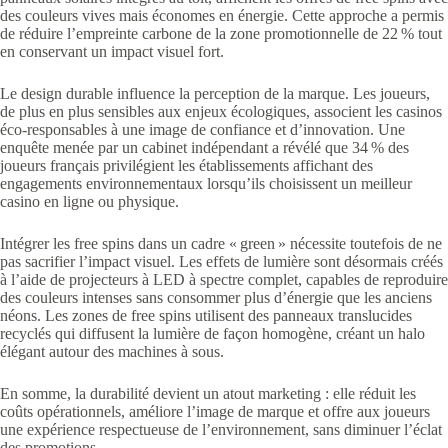
des couleurs vives mais économes en énergie. Cette approche a permis
de réduire l’empreinte carbone de la zone promotionnelle de 22 % tout
en conservant un impact visuel fort.
Le design durable influence la perception de la marque. Les joueurs,
de plus en plus sensibles aux enjeux écologiques, associent les casinos
éco‑responsables à une image de confiance et d’innovation. Une
enquête menée par un cabinet indépendant a révélé que 34 % des
joueurs français privilégient les établissements affichant des
engagements environnementaux lorsqu’ils choisissent un meilleur
casino en ligne ou physique.
Intégrer les free spins dans un cadre « green » nécessite toutefois de ne
pas sacrifier l’impact visuel. Les effets de lumière sont désormais créés
à l’aide de projecteurs à LED à spectre complet, capables de reproduire
des couleurs intenses sans consommer plus d’énergie que les anciens
néons. Les zones de free spins utilisent des panneaux translucides
recyclés qui diffusent la lumière de façon homogène, créant un halo
élégant autour des machines à sous.
En somme, la durabilité devient un atout marketing : elle réduit les
coûts opérationnels, améliore l’image de marque et offre aux joueurs
une expérience respectueuse de l’environnement, sans diminuer l’éclat
des promotions.