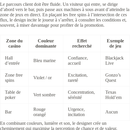
Le parcours client doit être fluide. Un visiteur qui entre, se dirige
d’abord vers le bar, puis passe aux machines à sous avant d’atteindre la
zone de jeux en direct. En plaçant les free spins à l’intersection de ces
flux, le design incite le joueur à s’arrêter, à consulter les conditions et,
souvent, à miser davantage pour profiter de la promotion.
Zone du
Couleur
Effet
Exemple
casino
dominante
recherché
de jeu
Hall
Confiance,
Blackjack
Bleu marine
d’entrée
accueil
Live
Zone free
Excitation,
Gonzo’s
Violet / or
spins
rareté
Quest
Table de
Concentration,
Texas
Vert sombre
poker
sérénité
Hold’em
Rouge
Urgence,
Bar
Aucun
orangé
incitation
En combinant couleurs, lumière et son, le designer crée un
cheminement qui maximise la perception de chance et de valeur,