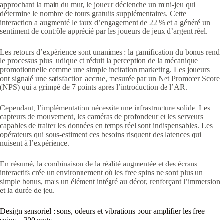
approchant la main du mur, le joueur déclenche un mini‑jeu qui
détermine le nombre de tours gratuits supplémentaires. Cette
interaction a augmenté le taux d’engagement de 22 % et a généré un
sentiment de contrôle apprécié par les joueurs de jeux d’argent réel.
Les retours d’expérience sont unanimes : la gamification du bonus rend
le processus plus ludique et réduit la perception de la mécanique
promotionnelle comme une simple incitation marketing. Les joueurs
ont signalé une satisfaction accrue, mesurée par un Net Promoter Score
(NPS) qui a grimpé de 7 points après l’introduction de l’AR.
Cependant, l’implémentation nécessite une infrastructure solide. Les
capteurs de mouvement, les caméras de profondeur et les serveurs
capables de traiter les données en temps réel sont indispensables. Les
opérateurs qui sous‑estiment ces besoins risquent des latences qui
nuisent à l’expérience.
En résumé, la combinaison de la réalité augmentée et des écrans
interactifs crée un environnement où les free spins ne sont plus un
simple bonus, mais un élément intégré au décor, renforçant l’immersion
et la durée de jeu.
Design sensoriel : sons, odeurs et vibrations pour amplifier les free
spins – 300 mots