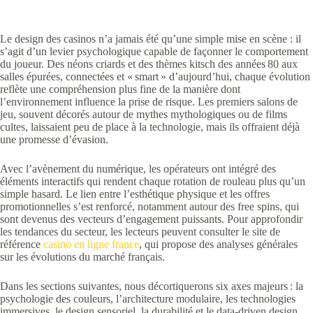
Le design des casinos n’a jamais été qu’une simple mise en scène : il
s’agit d’un levier psychologique capable de façonner le comportement
du joueur. Des néons criards et des thèmes kitsch des années 80 aux
salles épurées, connectées et « smart » d’aujourd’hui, chaque évolution
reflète une compréhension plus fine de la manière dont
l’environnement influence la prise de risque. Les premiers salons de
jeu, souvent décorés autour de mythes mythologiques ou de films
cultes, laissaient peu de place à la technologie, mais ils offraient déjà
une promesse d’évasion.
Avec l’avènement du numérique, les opérateurs ont intégré des
éléments interactifs qui rendent chaque rotation de rouleau plus qu’un
simple hasard. Le lien entre l’esthétique physique et les offres
promotionnelles s’est renforcé, notamment autour des free spins, qui
sont devenus des vecteurs d’engagement puissants. Pour approfondir
les tendances du secteur, les lecteurs peuvent consulter le site de
référence
casino en ligne france
, qui propose des analyses générales
sur les évolutions du marché français.
Dans les sections suivantes, nous décortiquerons six axes majeurs : la
psychologie des couleurs, l’architecture modulaire, les technologies
immersives, le design sensoriel, la durabilité et le data‑driven design.