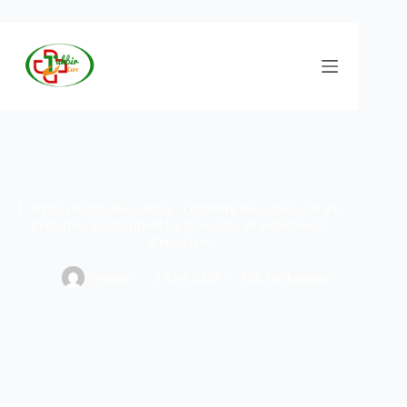
Skip
to
content
L’art du design des casinos : comment les espaces de jeu
modernes transforment les free‑spins en expériences
immersives
wpuser
2 Mei 2026
Tak Berkategori