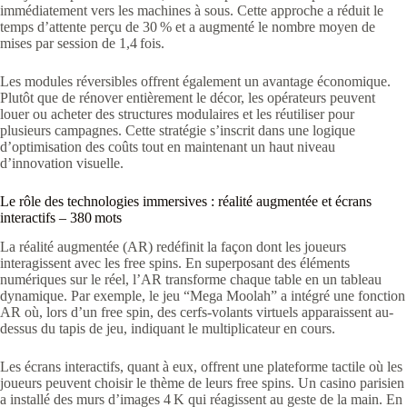
immédiatement vers les machines à sous. Cette approche a réduit le
temps d’attente perçu de 30 % et a augmenté le nombre moyen de
mises par session de 1,4 fois.
Les modules réversibles offrent également un avantage économique.
Plutôt que de rénover entièrement le décor, les opérateurs peuvent
louer ou acheter des structures modulaires et les réutiliser pour
plusieurs campagnes. Cette stratégie s’inscrit dans une logique
d’optimisation des coûts tout en maintenant un haut niveau
d’innovation visuelle.
Le rôle des technologies immersives : réalité augmentée et écrans
interactifs – 380 mots
La réalité augmentée (AR) redéfinit la façon dont les joueurs
interagissent avec les free spins. En superposant des éléments
numériques sur le réel, l’AR transforme chaque table en un tableau
dynamique. Par exemple, le jeu “Mega Moolah” a intégré une fonction
AR où, lors d’un free spin, des cerfs‑volants virtuels apparaissent au-
dessus du tapis de jeu, indiquant le multiplicateur en cours.
Les écrans interactifs, quant à eux, offrent une plateforme tactile où les
joueurs peuvent choisir le thème de leurs free spins. Un casino parisien
a installé des murs d’images 4 K qui réagissent au geste de la main. En