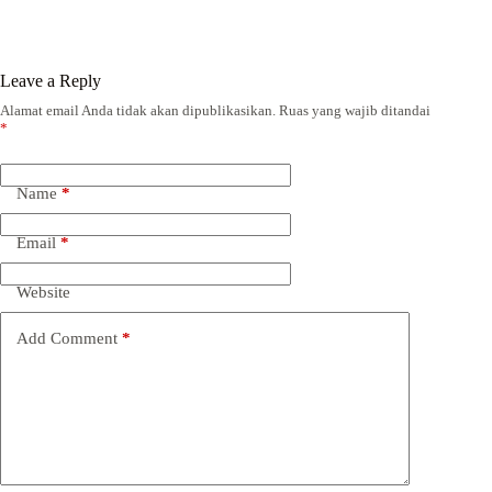
Leave a Reply
Alamat email Anda tidak akan dipublikasikan.
Ruas yang wajib ditandai
*
Name
*
Email
*
Website
Add Comment
*