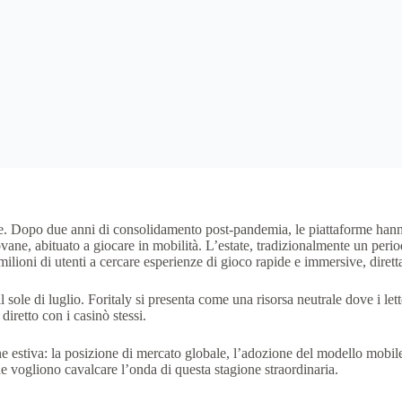
ne. Dopo due anni di consolidamento post‑pandemia, le piattaforme hanno i
ne, abituato a giocare in mobilità. L’estate, tradizionalmente un periodo
milioni di utenti a cercare esperienze di gioco rapide e immersive, dire
 sole di luglio. Foritaly si presenta come una risorsa neutrale dove i l
diretto con i casinò stessi.
ne estiva: la posizione di mercato globale, l’adozione del modello mobile
che vogliono cavalcare l’onda di questa stagione straordinaria.