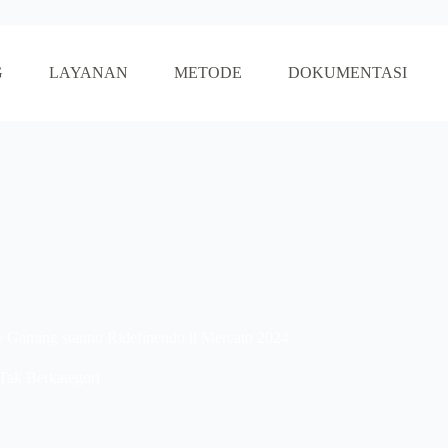
G
LAYANAN
METODE
DOKUMENTASI
le Gaming stanno Ridefinendo il Mercato 2024
Tak Berkategori