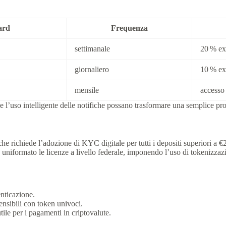
ard
Frequenza
settimanale
20 % ex
giornaliero
10 % ex
mensile
accesso 
e l’uso intelligente delle notifiche possano trasformare una semplice p
e richiede l’adozione di KYC digitale per tutti i depositi superiori a 
uniformato le licenze a livello federale, imponendo l’uso di tokenizzaz
enticazione.
ensibili con token univoci.
tile per i pagamenti in criptovalute.