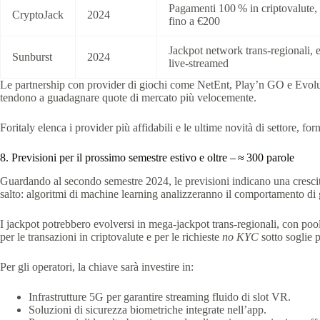
Pagamenti 100 % in criptovalute,
CryptoJack
2024
fino a €200
Jackpot network trans‑regionali, 
Sunburst
2024
live‑streamed
Le partnership con provider di giochi come NetEnt, Play’n GO e Evolut
tendono a guadagnare quote di mercato più velocemente.
Foritaly elenca i provider più affidabili e le ultime novità di settore, fo
8. Previsioni per il prossimo semestre estivo e oltre – ≈ 300 parole
Guardando al secondo semestre 2024, le previsioni indicano una crescita 
salto: algoritmi di machine learning analizzeranno il comportamento di
I jackpot potrebbero evolversi in mega‑jackpot trans‑regionali, con pool
per le transazioni in criptovalute e per le richieste
no KYC
sotto soglie p
Per gli operatori, la chiave sarà investire in:
Infrastrutture 5G per garantire streaming fluido di slot VR.
Soluzioni di sicurezza biometriche integrate nell’app.