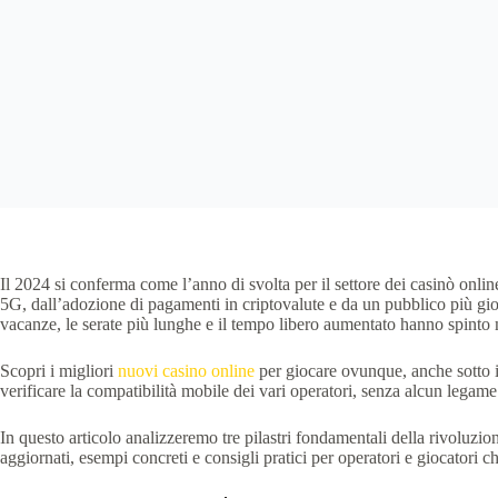
Il 2024 si conferma come l’anno di svolta per il settore dei casinò onli
5G, dall’adozione di pagamenti in criptovalute e da un pubblico più giova
vacanze, le serate più lunghe e il tempo libero aumentato hanno spinto 
Scopri i migliori
nuovi casino online
per giocare ovunque, anche sotto il
verificare la compatibilità mobile dei vari operatori, senza alcun legame 
In questo articolo analizzeremo tre pilastri fondamentali della rivoluzio
aggiornati, esempi concreti e consigli pratici per operatori e giocatori 