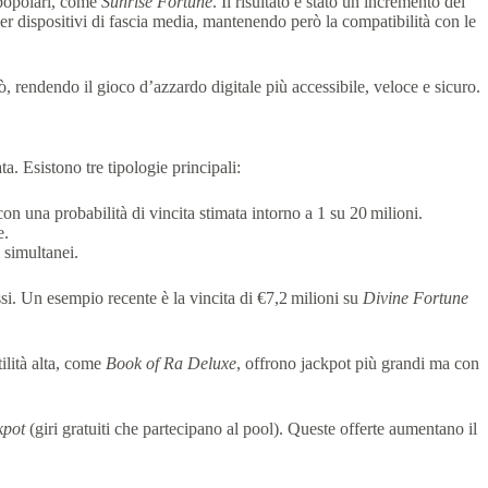
 popolari, come
Sunrise Fortune
. Il risultato è stato un incremento del
r dispositivi di fascia media, mantenendo però la compatibilità con le
 rendendo il gioco d’azzardo digitale più accessibile, veloce e sicuro.
ta. Esistono tre tipologie principali:
con una probabilità di vincita stimata intorno a 1 su 20 milioni.
e.
 simultanei.
si. Un esempio recente è la vincita di €7,2 milioni su
Divine Fortune
tilità alta, come
Book of Ra Deluxe
, offrono jackpot più grandi ma con
kpot
(giri gratuiti che partecipano al pool). Queste offerte aumentano il