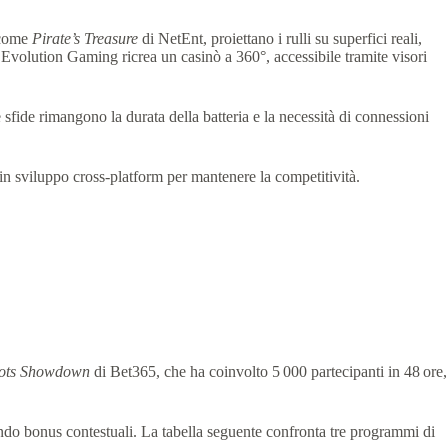
 come
Pirate’s Treasure
di NetEnt, proiettano i rulli su superfici reali,
Evolution Gaming ricrea un casinò a 360°, accessibile tramite visori
sfide rimangono la durata della batteria e la necessità di connessioni
 in sviluppo cross‑platform per mantenere la competitività.
ots Showdown
di Bet365, che ha coinvolto 5 000 partecipanti in 48 ore,
rendo bonus contestuali. La tabella seguente confronta tre programmi di