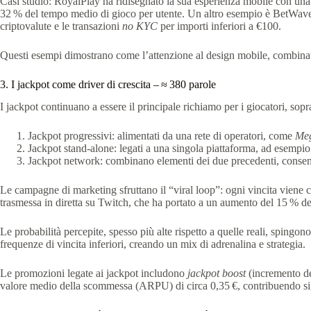
Casi studio: RoyalPlay ha ridisegnato la sua esperienza mobile con una
32 % del tempo medio di gioco per utente. Un altro esempio è BetWave, c
criptovalute e le transazioni
no KYC
per importi inferiori a €100.
Questi esempi dimostrano come l’attenzione al design mobile, combinata 
3. I jackpot come driver di crescita – ≈ 380 parole
I jackpot continuano a essere il principale richiamo per i giocatori, sopra
Jackpot progressivi: alimentati da una rete di operatori, come
Me
Jackpot stand‑alone: legati a una singola piattaforma, ad esempio
Jackpot network: combinano elementi dei due precedenti, consente
Le campagne di marketing sfruttano il “viral loop”: ogni vincita viene 
trasmessa in diretta su Twitch, che ha portato a un aumento del 15 % dei
Le probabilità percepite, spesso più alte rispetto a quelle reali, spingon
frequenze di vincita inferiori, creando un mix di adrenalina e strategia.
Le promozioni legate ai jackpot includono
jackpot boost
(incremento de
valore medio della scommessa (ARPU) di circa 0,35 €, contribuendo sign