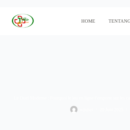
Skip
to
content
HOME
TENTAN
Le Duel Moderne : Pourquoi le jeu en ligne l’emporte sur les ca
wpuser
20 Juni 2025