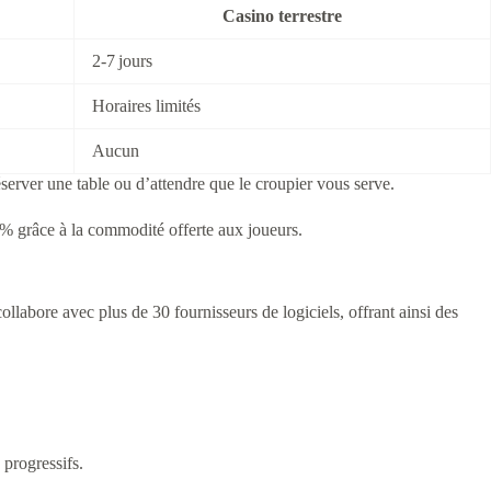
Casino terrestre
2‑7 jours
Horaires limités
Aucun
server une table ou d’attendre que le croupier vous serve.
% grâce à la commodité offerte aux joueurs.
llabore avec plus de 30 fournisseurs de logiciels, offrant ainsi des
 progressifs.