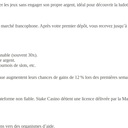
r les jeux sans engager son propre argent, idéal pour découvrir la ludo
 marché francophone. Après votre premier dépôt, vous recevez jusqu’à 
nnable (souvent 30x).
e argent.
rnois de slots, etc.
nue augmentent leurs chances de gains de 12 % lors des premières semai
lateforme non fiable. Stake Casino détient une licence délivrée par la Ma
iens vers des organismes d’aide.