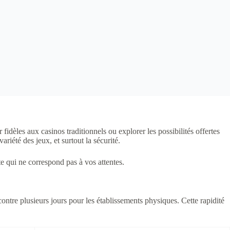
idèles aux casinos traditionnels ou explorer les possibilités offertes
riété des jeux, et surtout la sécurité.
te qui ne correspond pas à vos attentes.
contre plusieurs jours pour les établissements physiques. Cette rapidité