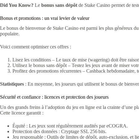
Did You Know?
Le
bonus sans dépôt
de Stake Casino permet de teste
Bonus et promotions : un vrai levier de valeur
Le bonus de bienvenue de Stake Casino est parmi les plus généreux du
populaire.
Voici comment optimiser ces offres :
Lisez les conditions – Le taux de mise (wagering) doit être raiso
Utilisez le bonus sans dépôt – Testez les jeux avant de miser votr
Profitez des promotions récurrentes – Cashback hebdomadaire, tou
Statistiques
: En moyenne, les joueurs qui utilisent le bonus de bienve
Sécurité et confiance : licences et protection des joueurs
Un des grands freins à l’adoption du jeu en ligne est la crainte d’une p
Cette licence garantit :
Équité : Les jeux sont régulièrement audités par eCOGRA.
Protection des données : Cryptage SSL 256 bits.
Jeu responsable : Outils de limites de dépôt, auto‑exclusion, et l