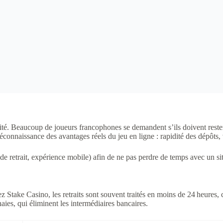
té. Beaucoup de joueurs francophones se demandent s’ils doivent rester f
onnaissance des avantages réels du jeu en ligne : rapidité des dépôts, va
 de retrait, expérience mobile) afin de ne pas perdre de temps avec un si
z Stake Casino, les retraits sont souvent traités en moins de 24 heures, 
naies, qui éliminent les intermédiaires bancaires.