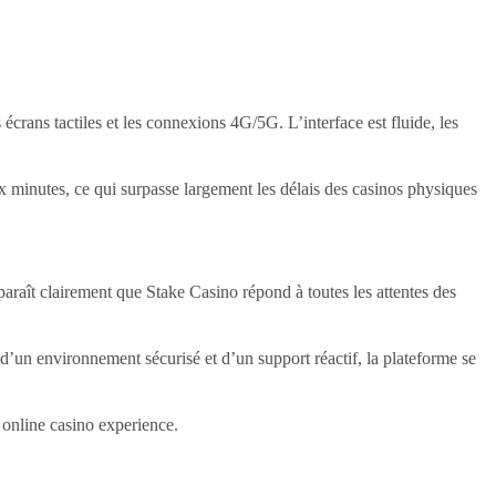
crans tactiles et les connexions 4G/5G. L’interface est fluide, les
 minutes, ce qui surpasse largement les délais des casinos physiques
apparaît clairement que Stake Casino répond à toutes les attentes des
 d’un environnement sécurisé et d’un support réactif, la plateforme se
 online casino experience.