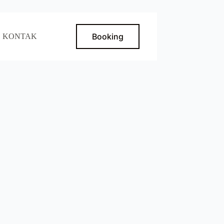
Booking
KONTAK