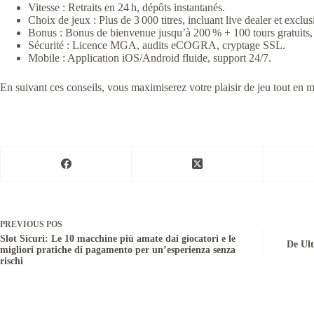
Vitesse : Retraits en 24 h, dépôts instantanés.
Choix de jeux : Plus de 3 000 titres, incluant live dealer et exclusi
Bonus : Bonus de bienvenue jusqu’à 200 % + 100 tours gratuits,
Sécurité : Licence MGA, audits eCOGRA, cryptage SSL.
Mobile : Application iOS/Android fluide, support 24/7.
En suivant ces conseils, vous maximiserez votre plaisir de jeu tout en 
PREVIOUS
POS
Slot Sicuri: Le 10 macchine più amate dai giocatori e le
De Ult
migliori pratiche di pagamento per un’esperienza senza
rischi