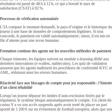
résolution est passé de 48 h à 12 h, ce qui a boosté le taux de
satisfaction (CSAT) à 92 %.
Processus de vérification automatisée
L’IA compare le montant demandé, le pays d’origine et le historique du
joueur à une base de données de comportements légitimes. Si tout
concorde, le paiement est validé automatiquement ; sinon, il est mis en
file d’attente pour une revue humaine.
Formation continue des agents sur les nouvelles méthodes de paiement
Chaque trimestre, les équipes suivent un module e‑learning dédié aux
dernières innovations (e‑wallets, stablecoins). Les quiz de validation
assurent que les agents maîtrisent les procédures de conformité KYC et
AML, réduisant ainsi les erreurs humaines.
Réactivité face aux blocages de compte pour jeu responsable : l’histoire
d’un client réhabilité
Lorsqu’un joueur dépasse les limites d’auto‑exclusion fixées par le
régulateur, le système bloque automatiquement le compte. Un client du
casino Y a vu son accès suspendu après avoir tenté de placer un pari
sportif de 1 200 € sur un événement de football européen, alors que son