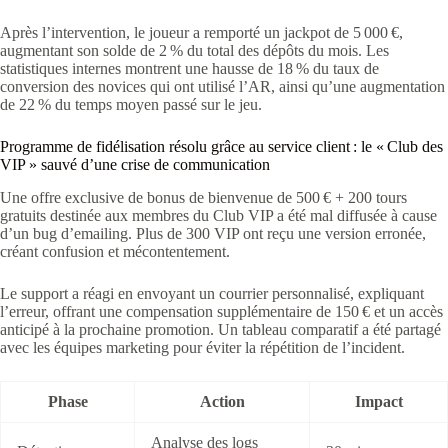
Après l’intervention, le joueur a remporté un jackpot de 5 000 €,
augmentant son solde de 2 % du total des dépôts du mois. Les
statistiques internes montrent une hausse de 18 % du taux de
conversion des novices qui ont utilisé l’AR, ainsi qu’une augmentation
de 22 % du temps moyen passé sur le jeu.
Programme de fidélisation résolu grâce au service client : le « Club des
VIP » sauvé d’une crise de communication
Une offre exclusive de bonus de bienvenue de 500 € + 200 tours
gratuits destinée aux membres du Club VIP a été mal diffusée à cause
d’un bug d’emailing. Plus de 300 VIP ont reçu une version erronée,
créant confusion et mécontentement.
Le support a réagi en envoyant un courrier personnalisé, expliquant
l’erreur, offrant une compensation supplémentaire de 150 € et un accès
anticipé à la prochaine promotion. Un tableau comparatif a été partagé
avec les équipes marketing pour éviter la répétition de l’incident.
Phase
Action
Impact
Analyse des logs