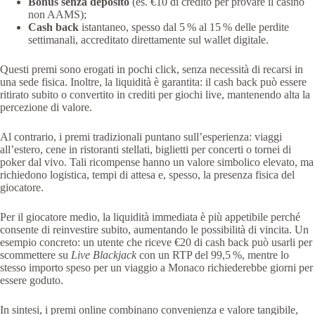
Bonus senza deposito
(es. €10 di credito per provare il casinò
non AAMS);
Cash back
istantaneo, spesso dal 5 % al 15 % delle perdite
settimanali, accreditato direttamente sul wallet digitale.
Questi premi sono erogati in pochi click, senza necessità di recarsi in
una sede fisica. Inoltre, la liquidità è garantita: il cash back può essere
ritirato subito o convertito in crediti per giochi live, mantenendo alta la
percezione di valore.
Al contrario, i premi tradizionali puntano sull’esperienza: viaggi
all’estero, cene in ristoranti stellati, biglietti per concerti o tornei di
poker dal vivo. Tali ricompense hanno un valore simbolico elevato, ma
richiedono logistica, tempi di attesa e, spesso, la presenza fisica del
giocatore.
Per il giocatore medio, la liquidità immediata è più appetibile perché
consente di reinvestire subito, aumentando le possibilità di vincita. Un
esempio concreto: un utente che riceve €20 di cash back può usarli per
scommettere su
Live Blackjack
con un RTP del 99,5 %, mentre lo
stesso importo speso per un viaggio a Monaco richiederebbe giorni per
essere goduto.
In sintesi, i premi online combinano convenienza e valore tangibile,