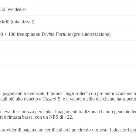
30 live dealer
Skrill (tokenizzati)
0 + 100 free spins su
Divine Fortune
(pre‑autorizzazione)
ei pagamenti tokenizzati. Il bonus “high‑roller” con pre‑autorizzazione ha
uali più alto rispetto a
Casinò B
, e il valore medio del cliente ha supera
la leva di sicurezza percepita. I pagamenti tradizionali hanno generato t
ri è rimasta bassa, con un NPS di +22.
ovider di pagamento certificati crei un circolo virtuoso: i giocatori pe