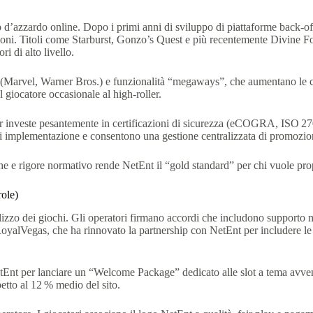
d’azzardo online. Dopo i primi anni di sviluppo di piattaforme back‑offi
ioni. Titoli come Starburst, Gonzo’s Quest e più recentemente Divine F
i di alto livello.
si (Marvel, Warner Bros.) e funzionalità “megaways”, che aumentano le c
l giocatore occasionale al high‑roller.
 investe pesantemente in certificazioni di sicurezza (eCOGRA, ISO 27001)
 di implementazione e consentono una gestione centralizzata di promozio
che e rigore normativo rende NetEnt il “gold standard” per chi vuole pr
role)
lizzo dei giochi. Gli operatori firmano accordi che includono supporto 
RoyalVegas, che ha rinnovato la partnership con NetEnt per includere l
etEnt per lanciare un “Welcome Package” dedicato alle slot a tema avve
etto al 12 % medio del sito.