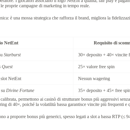
ratore. I giocatori associano il logo NetEnt a qualità, fair play e pagame
e le proprie campagne di marketing in tempo reale.
ca: è una mossa strategica che rafforza il brand, migliora la fidelizzazi
o NetEnt
Requisito di scom
su
Starburst
30× deposito + 40× vincite f
s Quest
25× valore free spin
 slot NetEnt
Nessun wagering
s su
Divine Fortune
35× deposito + 45× free spi
n calibrata, permettono ai casinò di strutturare bonus più aggressivi se
ng di 40×, poiché la volatilità bassa garantisce vincite più frequenti e 
ono a proporre bonus più generici, spesso legati a slot a bassa RTP (≤ 9