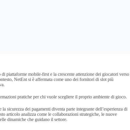
 di piattaforme mobile‑first e la crescente attenzione dei giocatori verso
ntesto, NetEnt si è affermata come uno dei fornitori di slot più
va.
ormazioni pratiche per chi vuole scegliere il proprio ambiente di gioco.
 la sicurezza dei pagamenti diventa parte integrante dell’esperienza di
esto articolo analizza come le collaborazioni strategiche, le nuove
elle dinamiche che guidano il settore.