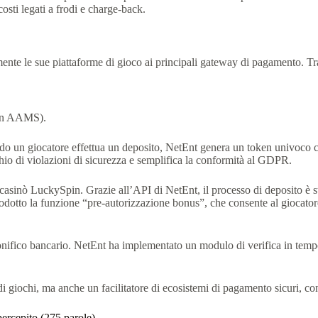
sti legati a frodi e charge‑back.
ente le sue piattaforme di gioco ai principali gateway di pagamento. Tra
non AAMS).
ndo un giocatore effettua un deposito, NetEnt genera un token univoco 
chio di violazioni di sicurezza e semplifica la conformità al GDPR.
casinò LuckySpin. Grazie all’API di NetEnt, il processo di deposito è st
trodotto la funzione “pre‑autorizzazione bonus”, che consente al giocato
nifico bancario. NetEnt ha implementato un modulo di verifica in tempo r
 giochi, ma anche un facilitatore di ecosistemi di pagamento sicuri, con
percepito (275 parole)