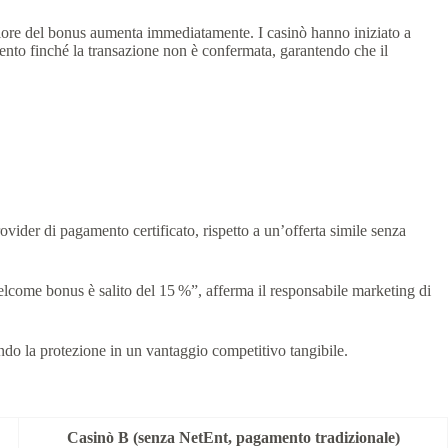
alore del bonus aumenta immediatamente. I casinò hanno iniziato a
ento finché la transazione non è confermata, garantendo che il
vider di pagamento certificato, rispetto a un’offerta simile senza
elcome bonus è salito del 15 %”, afferma il responsabile marketing di
ando la protezione in un vantaggio competitivo tangibile.
Casinò B (senza NetEnt, pagamento tradizionale)