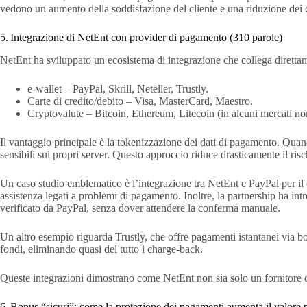
vedono un aumento della soddisfazione del cliente e una riduzione dei co
5. Integrazione di NetEnt con provider di pagamento (310 parole)
NetEnt ha sviluppato un ecosistema di integrazione che collega direttam
e‑wallet – PayPal, Skrill, Neteller, Trustly.
Carte di credito/debito – Visa, MasterCard, Maestro.
Cryptovalute – Bitcoin, Ethereum, Litecoin (in alcuni mercati 
Il vantaggio principale è la tokenizzazione dei dati di pagamento. Qua
sensibili sui propri server. Questo approccio riduce drasticamente il ris
Un caso studio emblematico è l’integrazione tra NetEnt e PayPal per il 
assistenza legati a problemi di pagamento. Inoltre, la partnership ha in
verificato da PayPal, senza dover attendere la conferma manuale.
Un altro esempio riguarda Trustly, che offre pagamenti istantanei via bo
fondi, eliminando quasi del tutto i charge‑back.
Queste integrazioni dimostrano come NetEnt non sia solo un fornitore di
6. Bonus “sicuri”: come la protezione dei pagamenti aumenta il valore 