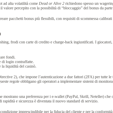
lot ad alta volatilità come
Dead or Alive 2
richiedono spesso un wagering
il valore percepito con la possibilità di “bloccaggio” del bonus da parte
 creare pacchetti bonus più flessibili, con requisiti di scommessa calibrat
)
ing, frodi con carte di credito e charge‑back ingiustificati. I giocatori
vare fondi.
 di login contraffatte.
a liquidità del casinò.
ctive 2), che impone l’autenticazione a due fattori (2FA) per tutte le
te regole obbligano gli operatori a implementare sistemi di monitoragg
rche mostrano una preferenza per i e‑wallet (PayPal, Skrill, Neteller) che
rapidità e sicurezza è diventata il nuovo standard di servizio.
 condizione imprescindibile per la fiducia del cliente e per la conformi