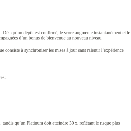
. Dès qu’un dépôt est confirmé, le score augmente instantanément et le
ccompagnées d’un bonus de bienvenue au nouveau niveau.
 consiste à synchroniser les mises à jour sans ralentir l’expérience
es :
andis qu’un Platinum doit atteindre 30 x, reflétant le risque plus