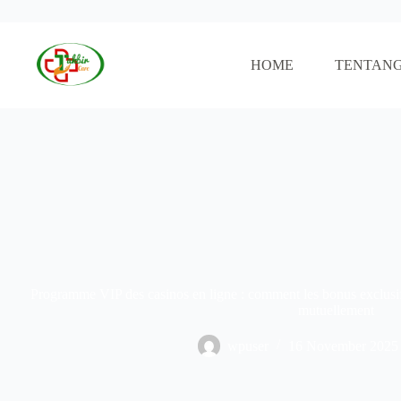
Skip
to
content
HOME
TENTAN
Programme VIP des casinos en ligne : comment les bonus exclusifs
mutuellement
wpuser
16 November 2025