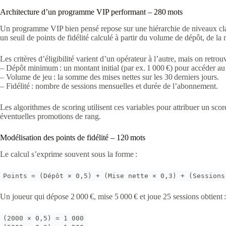
Architecture d’un programme VIP performant – 280 mots
Un programme VIP bien pensé repose sur une hiérarchie de niveaux cla
un seuil de points de fidélité calculé à partir du volume de dépôt, de la
Les critères d’éligibilité varient d’un opérateur à l’autre, mais on retrou
– Dépôt minimum : un montant initial (par ex. 1 000 €) pour accéder au
– Volume de jeu : la somme des mises nettes sur les 30 derniers jours.
– Fidélité : nombre de sessions mensuelles et durée de l’abonnement.
Les algorithmes de scoring utilisent ces variables pour attribuer un score
éventuelles promotions de rang.
Modélisation des points de fidélité – 120 mots
Le calcul s’exprime souvent sous la forme :
Points = (Dépôt × 0,5) + (Mise nette × 0,3) + (Sessions
Un joueur qui dépose 2 000 €, mise 5 000 € et joue 25 sessions obtient :
(2000 × 0,5) = 1 000