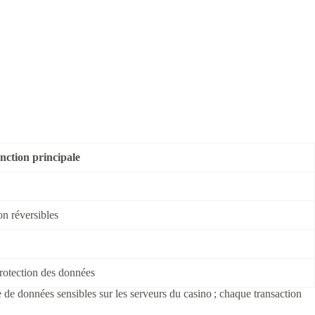
nction principale
n réversibles
protection des données
de données sensibles sur les serveurs du casino ; chaque transaction