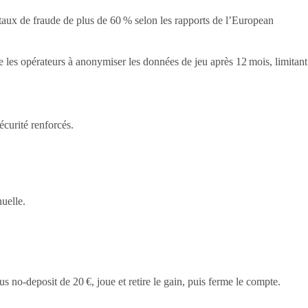
taux de fraude de plus de 60 % selon les rapports de l’European
 les opérateurs à anonymiser les données de jeu après 12 mois, limitant
écurité renforcés.
nuelle.
s no‑deposit de 20 €, joue et retire le gain, puis ferme le compte.