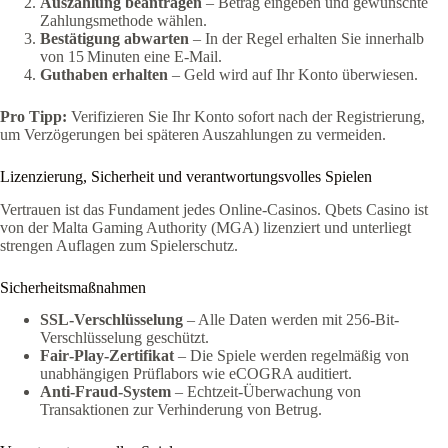
Auszahlung beantragen
– Betrag eingeben und gewünschte
Zahlungsmethode wählen.
Bestätigung abwarten
– In der Regel erhalten Sie innerhalb
von 15 Minuten eine E‑Mail.
Guthaben erhalten
– Geld wird auf Ihr Konto überwiesen.
Pro Tipp:
Verifizieren Sie Ihr Konto sofort nach der Registrierung,
um Verzögerungen bei späteren Auszahlungen zu vermeiden.
Lizenzierung, Sicherheit und verantwortungsvolles Spielen
Vertrauen ist das Fundament jedes Online‑Casinos. Qbets Casino ist
von der Malta Gaming Authority (MGA) lizenziert und unterliegt
strengen Auflagen zum Spielerschutz.
Sicherheitsmaßnahmen
SSL‑Verschlüsselung
– Alle Daten werden mit 256‑Bit-
Verschlüsselung geschützt.
Fair‑Play‑Zertifikat
– Die Spiele werden regelmäßig von
unabhängigen Prüflabors wie eCOGRA auditiert.
Anti‑Fraud‑System
– Echtzeit‑Überwachung von
Transaktionen zur Verhinderung von Betrug.