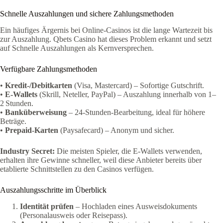
Schnelle Auszahlungen und sichere Zahlungsmethoden
Ein häufiges Ärgernis bei Online‑Casinos ist die lange Wartezeit bis
zur Auszahlung. Qbets Casino hat dieses Problem erkannt und setzt
auf Schnelle Auszahlungen als Kernversprechen.
Verfügbare Zahlungsmethoden
•
Kredit‑/Debitkarten
(Visa, Mastercard) – Sofortige Gutschrift.
•
E‑Wallets
(Skrill, Neteller, PayPal) – Auszahlung innerhalb von 1–
2 Stunden.
•
Banküberweisung
– 24‑Stunden‑Bearbeitung, ideal für höhere
Beträge.
•
Prepaid‑Karten
(Paysafecard) – Anonym und sicher.
Industry Secret:
Die meisten Spieler, die E‑Wallets verwenden,
erhalten ihre Gewinne schneller, weil diese Anbieter bereits über
etablierte Schnittstellen zu den Casinos verfügen.
Auszahlungsschritte im Überblick
Identität prüfen
– Hochladen eines Ausweisdokuments
(Personalausweis oder Reisepass).