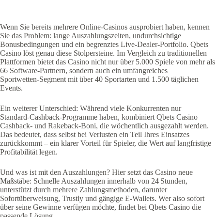
Wenn Sie bereits mehrere Online‑Casinos ausprobiert haben, kennen
Sie das Problem: lange Auszahlungszeiten, undurchsichtige
Bonusbedingungen und ein begrenztes Live‑Dealer‑Portfolio. Qbets
Casino löst genau diese Stolpersteine. Im Vergleich zu traditionellen
Plattformen bietet das Casino nicht nur über 5.000 Spiele von mehr als
66 Software‑Partnern, sondern auch ein umfangreiches
Sportwetten‑Segment mit über 40 Sportarten und 1.500 täglichen
Events.
Ein weiterer Unterschied: Während viele Konkurrenten nur
Standard‑Cashback‑Programme haben, kombiniert Qbets Casino
Cashback‑ und Rakeback‑Boni, die wöchentlich ausgezahlt werden.
Das bedeutet, dass selbst bei Verlusten ein Teil Ihres Einsatzes
zurückkommt – ein klarer Vorteil für Spieler, die Wert auf langfristige
Profitabilität legen.
Und was ist mit den Auszahlungen? Hier setzt das Casino neue
Maßstäbe: Schnelle Auszahlungen innerhalb von 24 Stunden,
unterstützt durch mehrere Zahlungsmethoden, darunter
Sofortüberweisung, Trustly und gängige E‑Wallets. Wer also sofort
über seine Gewinne verfügen möchte, findet bei Qbets Casino die
passende Lösung.