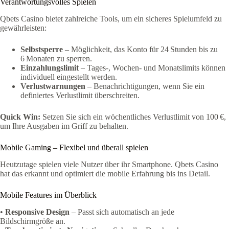
Verantwortungsvolles Spielen
Qbets Casino bietet zahlreiche Tools, um ein sicheres Spielumfeld zu
gewährleisten:
Selbstsperre
– Möglichkeit, das Konto für 24 Stunden bis zu
6 Monaten zu sperren.
Einzahlungslimit
– Tages‑, Wochen‑ und Monatslimits können
individuell eingestellt werden.
Verlustwarnungen
– Benachrichtigungen, wenn Sie ein
definiertes Verlustlimit überschreiten.
Quick Win:
Setzen Sie sich ein wöchentliches Verlustlimit von 100 €,
um Ihre Ausgaben im Griff zu behalten.
Mobile Gaming – Flexibel und überall spielen
Heutzutage spielen viele Nutzer über ihr Smartphone. Qbets Casino
hat das erkannt und optimiert die mobile Erfahrung bis ins Detail.
Mobile Features im Überblick
•
Responsive Design
– Passt sich automatisch an jede
Bildschirmgröße an.