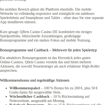
Im mobilen Bereich glänzt die Plattform ebenfalls. Die mobile
Webseite ist vollständig responsive und ermöglicht ein nahtloses
Spielerlebnis auf Smartphone und Tablet – ohne dass Sie eine separate
App installieren müssen.
Kurz gesagt: QBets Casino Casino DE kombiniert ein riesiges
Spielportfolio, blitzschnelle Auszahlungen, großzügige
Bonusprogramme und ein starkes Fokus auf mobile Nutzung.
Bonusprogramme und Cashback – Mehrwert für jeden Spielertyp
Ein attraktives Bonusprogramm ist das Herzstück jedes guten
Online‑Casinos. Qbets Casino versteht das und bietet mehrere
Aktionen, die sowohl Neueinsteiger als auch erfahrene High‑Roller
ansprechen.
Willkommensbonus und regelmäßige Aktionen
Willkommenspaket
– 100 % Bonus bis zu 200 €, plus 50 €
Gratis‑Spins für ausgewählte Slots.
Wöchentlicher Cashback
– 10 % Rückerstattung auf
Nettoverluste, ausgezahlt am Montag.
Rakeback‑Programm
– Bis zu 15 % Rückvergütung auf alle