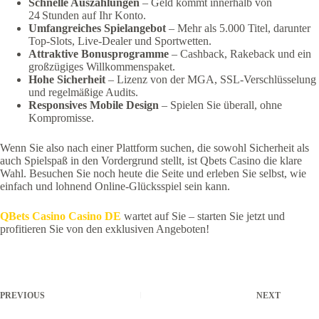
Schnelle Auszahlungen
– Geld kommt innerhalb von
24 Stunden auf Ihr Konto.
Umfangreiches Spielangebot
– Mehr als 5.000 Titel, darunter
Top‑Slots, Live‑Dealer und Sportwetten.
Attraktive Bonusprogramme
– Cashback, Rakeback und ein
großzügiges Willkommenspaket.
Hohe Sicherheit
– Lizenz von der MGA, SSL‑Verschlüsselung
und regelmäßige Audits.
Responsives Mobile Design
– Spielen Sie überall, ohne
Kompromisse.
Wenn Sie also nach einer Plattform suchen, die sowohl Sicherheit als
auch Spielspaß in den Vordergrund stellt, ist Qbets Casino die klare
Wahl. Besuchen Sie noch heute die Seite und erleben Sie selbst, wie
einfach und lohnend Online‑Glücksspiel sein kann.
QBets Casino Casino DE
wartet auf Sie – starten Sie jetzt und
profitieren Sie von den exklusiven Angeboten!
PREVIOUS
NEXT