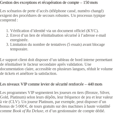
Gestion des exceptions et récupération de compte – 150 mots
Les scénarios de perte d’accès (téléphone cassé, numéro changé)
exigent des procédures de secours robustes. Un processus typique
comprend :
Vérification d’identité via un document officiel (KYC).
Envoi d’un lien de réinitialisation sécurisé à l’adresse e‑mail
enregistrée.
Limitation du nombre de tentatives (5 essais) avant blocage
temporaire.
Le support client doit disposer d’un tableau de bord interne permettant
de réinitialiser le facteur secondaire après validation. Une
documentation claire, accessible en plusieurs langues, réduit le volume
de tickets et améliore la satisfaction.
Les niveaux VIP comme levier de sécurité renforcée – 440 mots
Les programmes VIP segmentent les joueurs en tiers (Bronze, Silver,
Gold, Platinum) selon leurs dépôts, leur fréquence de jeu et leur valeur
à vie (CLV). Un joueur Platinum, par exemple, peut disposer d’un
bonus de 5 000 €, de tours gratuits sur des machines à haute volatilité
comme
Book of Ra Deluxe
, et d’un gestionnaire de compte dédié.