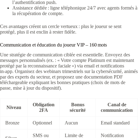
l’authentification push.
Assistance dédiée : ligne téléphonique 24/7 avec agents formés à
la récupération de compte.
Ces avantages créent un cercle vertueux : plus le joueur se sent
protégé, plus il est enclin à rester fidèle.
Communication et éducation du joueur VIP – 160 mots
Une stratégie de communication ciblée est essentielle. Envoyez des
messages personnalisés (ex. : « Votre compte Platinum est maintenant
protégé par la reconnaissance faciale ») via email et notifications
in‑app. Organisez des webinars trimestriels sur la cybersécurité, animés
par des experts du secteur, et proposez une documentation PDF
téléchargeable expliquant les bonnes pratiques (choix de mots de
passe, mise à jour du dispositif).
Obligation
Bonus
Canal de
Niveau
2FA
sécurité
communication
Bronze
Optionnel
Aucun
Email standard
SMS ou
Limite de
Notification