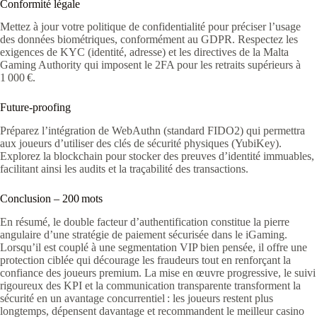
Conformité légale
Mettez à jour votre politique de confidentialité pour préciser l’usage
des données biométriques, conformément au GDPR. Respectez les
exigences de KYC (identité, adresse) et les directives de la Malta
Gaming Authority qui imposent le 2FA pour les retraits supérieurs à
1 000 €.
Future‑proofing
Préparez l’intégration de WebAuthn (standard FIDO2) qui permettra
aux joueurs d’utiliser des clés de sécurité physiques (YubiKey).
Explorez la blockchain pour stocker des preuves d’identité immuables,
facilitant ainsi les audits et la traçabilité des transactions.
Conclusion – 200 mots
En résumé, le double facteur d’authentification constitue la pierre
angulaire d’une stratégie de paiement sécurisée dans le iGaming.
Lorsqu’il est couplé à une segmentation VIP bien pensée, il offre une
protection ciblée qui décourage les fraudeurs tout en renforçant la
confiance des joueurs premium. La mise en œuvre progressive, le suivi
rigoureux des KPI et la communication transparente transforment la
sécurité en un avantage concurrentiel : les joueurs restent plus
longtemps, dépensent davantage et recommandent le meilleur casino