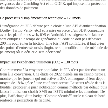
exigences du e‑Gambling Act et du GDPR, qui imposent la protection
des données de paiement.
Le processus d’implémentation technique – 120 mots
L’intégration du 2FA débute par le choix d’une API d’authentification
(Authy, Twilio Verify, etc.) et la mise en place d’un SDK compatible
avec les plateformes web, iOS et Android. Les exigences de latence
sont critiques : le temps de génération du code ne doit pas dépasser
200 ms pour éviter la friction. Une fois l’API configurée, il faut créer
des points d’entrée sécurisés (login, retrait, modification de méthode de
paiement) où le défi 2FA sera déclenché.
Impact sur l’expérience utilisateur (UX) – 130 mots
Contrairement à la croyance populaire, le 2FA n’est pas forcément un
frein à la conversion. Une étude de 2022 menée sur un casino fiable a
montré que les joueurs qui ont activé le 2FA ont augmenté leur dépôt
moyen de 18 % grâce à une confiance accrue. Le secret réside dans la
fluidité : proposer le push notification comme méthode par défaut, puis
laisser l’utilisateur choisir SMS ou TOTP, minimise les abandons. De
plus, l’affichage d’un badge “Compte sécurisé” sur le tableau de bord
renforce la perception de fiabilité.