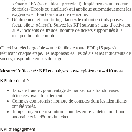
scénario 2FA (voir tableau précédent). Implémentez un moteur
de règles (Drools ou similaire) qui applique automatiquement les
exigences en fonction du score de risque.
Déploiement et monitoring : lancez le rollout en trois phases
(beta, pilote, général). Suivez les KPI suivants : taux d’activation
2FA, incidents de fraude, nombre de tickets support liés à la
récupération de compte.
Checklist téléchargeable – une feuille de route PDF (15 pages)
résumant chaque étape, les responsables, les délais et les indicateurs de
succès, disponible en bas de page.
Mesurer l’efficacité : KPI et analyses post‑déploiement – 410 mots
KPI de sécurité
Taux de fraude : pourcentage de transactions frauduleuses
détectées avant le paiement.
Comptes compromis : nombre de comptes dont les identifiants
ont été volés.
Temps moyen de résolution : minutes entre la détection d’une
anomalie et la clôture du ticket.
KPI d’engagement