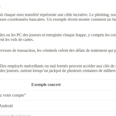
s
, où chaque euro transféré représente une cible lucrative. Le phishing, 
 et leurs coordonnées bancaires. Un exemple récent montre comment un fa
les ou les PC des joueurs et enregistre chaque frappe, y compris les co
nt les vols de cartes.
veurs de transaction, les criminels créent des délais de traitement qui p
 Des employés malveillants ou mal formés peuvent accéder aux clés de ch
 des joueurs, surtout lorsqu’un jackpot de plusieurs centaines de milliers
Exemple concret
ez votre compte”
 Android