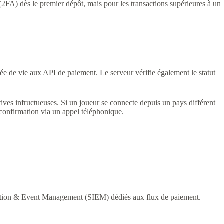
 (2FA) dès le premier dépôt, mais pour les transactions supérieures à un
e de vie aux API de paiement. Le serveur vérifie également le statut
tives infructueuses. Si un joueur se connecte depuis un pays différent
 confirmation via un appel téléphonique.
ormation & Event Management (SIEM) dédiés aux flux de paiement.