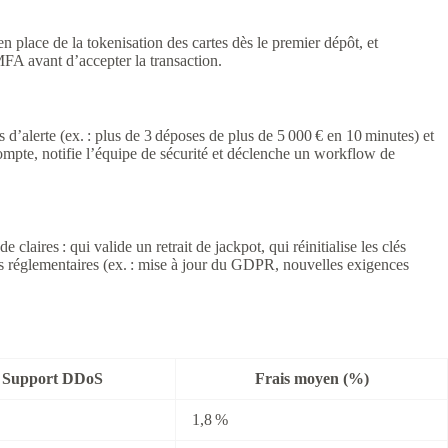
 place de la tokenisation des cartes dès le premier dépôt, et
MFA avant d’accepter la transaction.
 d’alerte (ex. : plus de 3 déposes de plus de 5 000 € en 10 minutes) et
compte, notifie l’équipe de sécurité et déclenche un workflow de
aires : qui valide un retrait de jackpot, qui réinitialise les clés
ns réglementaires (ex. : mise à jour du GDPR, nouvelles exigences
Support DDoS
Frais moyen (%)
1,8 %