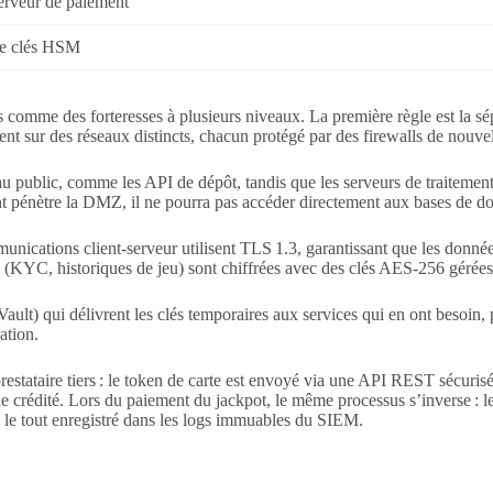
serveur de paiement
de clés HSM
s comme des forteresses à plusieurs niveaux. La première règle est la sép
nt sur des réseaux distincts, chacun protégé par des firewalls de nouvel
 public, comme les API de dépôt, tandis que les serveurs de traitement 
nt pénètre la DMZ, il ne pourra pas accéder directement aux bases de do
nications client‑serveur utilisent TLS 1.3, garantissant que les donnée
les (KYC, historiques de jeu) sont chiffrées avec des clés AES‑256 gé
 Vault) qui délivrent les clés temporaires aux services qui en ont besoi
ation.
tataire tiers : le token de carte est envoyé via une API REST sécurisée,
de crédité. Lors du paiement du jackpot, le même processus s’inverse : 
 le tout enregistré dans les logs immuables du SIEM.