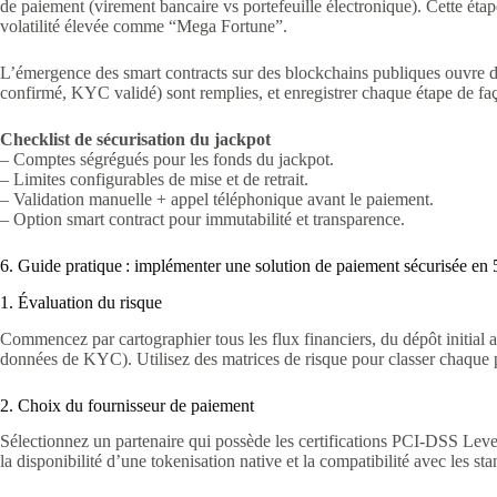
de paiement (virement bancaire vs portefeuille électronique). Cette étap
volatilité élevée comme “Mega Fortune”.
L’émergence des smart contracts sur des blockchains publiques ouvre de 
confirmé, KYC validé) sont remplies, et enregistrer chaque étape de faç
Checklist de sécurisation du jackpot
– Comptes ségrégués pour les fonds du jackpot.
– Limites configurables de mise et de retrait.
– Validation manuelle + appel téléphonique avant le paiement.
– Option smart contract pour immutabilité et transparence.
6. Guide pratique : implémenter une solution de paiement sécurisée en 
1. Évaluation du risque
Commencez par cartographier tous les flux financiers, du dépôt initial a
données de KYC). Utilisez des matrices de risque pour classer chaque poi
2. Choix du fournisseur de paiement
Sélectionnez un partenaire qui possède les certifications PCI‑DSS Level
la disponibilité d’une tokenisation native et la compatibilité avec les 