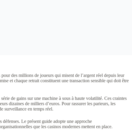
our des millions de joueurs qui misent de l’argent réel depuis leur
e et chaque retrait constituent une transaction sensible qui doit être
 série de gains sur une machine à sous à haute volatilité. Ces craintes
rs dizaines de milliers d’euros. Pour rassurer les parieurs, les
de surveillance en temps réel.
rs défenses. Le présent guide adopte une approche
 organisationnelles que les casinos modernes mettent en place.