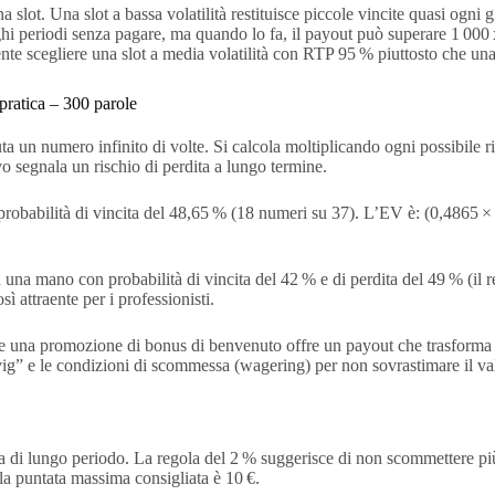
a slot. Una slot a bassa volatilità restituisce piccole vincite quasi ogni 
unghi periodi senza pagare, ma quando lo fa, il payout può superare 1 000
udente scegliere una slot a media volatilità con RTP 95 % piuttosto che 
 pratica – 300 parole
uta un numero infinito di volte. Si calcola moltiplicando ogni possibile 
segnala un rischio di perdita a lungo termine.
 probabilità di vincita del 48,65 % (18 numeri su 37). L’EV è: (0,4865 ×
u una mano con probabilità di vincita del 42 % e di perdita del 49 % (il
ì attraente per i professionisti.
: se una promozione di bonus di benvenuto offre un payout che trasfor
vig” e le condizioni di scommessa (wagering) per non sovrastimare il val
gia di lungo periodo. La regola del 2 % suggerisce di non scommettere più
, la puntata massima consigliata è 10 €.