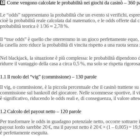
1️⃣ Come vengono calcolate le probabilità nei giochi da casinò – 360 p
Le “odds” rappresentano la probabilità che un evento si verifichi, espre
cioè la probabilità reale calcolata dal matematico, e le odds offerte dal
probabilità teorica è 1/36 ≈ 2,78 %.
Il “true odds” è quello che otterremmo in un gioco perfettamente equo, m
la casella zero riduce la probabilità di vincita rispetto a una ruota senza 
Nel blackjack, la situazione è più complessa: le probabilità dipendono da
ridurre il vantaggio della casa a circa 0,5 %, ma solo se rispetta rigoro
1.1 Il ruolo del “vig” (commissione) – 130 parole
Il vig, o commissione, è la piccola percentuale che il casinò trattiene su
commissione sul bankroll del giocatore. Nelle scommesse sportive, il 
è significativo, riducendo le odds reali e, di conseguenza, il valore attes
1.2 Calcolo del payout netto – 120 parole
Per trasformare le odds in guadagno potenziale netto, occorre sottrarre 
payout lordo sarebbe 20 €, ma il payout netto è 20 € × (1 – 0,005) = 19,90 
è perfettamente eseguita.