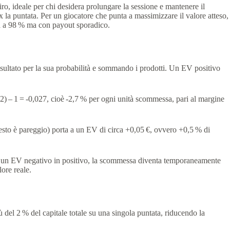
giro, ideale per chi desidera prolungare la sessione e mantenere il
 x la puntata. Per un giocatore che punta a massimizzare il valore atteso,
una a 98 % ma con payout sporadico.
risultato per la sua probabilità e sommando i prodotti. Un EV positivo
 2) – 1 = ‑0,027, cioè ‑2,7 % per ogni unità scommessa, pari al margine
 resto è pareggio) porta a un EV di circa +0,05 €, ovvero +0,5 % di
ma un EV negativo in positivo, la scommessa diventa temporaneamente
ore reale.
 del 2 % del capitale totale su una singola puntata, riducendo la