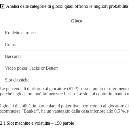
2️⃣ Analisi delle categorie di gioco: quali offrono le migliori probabilit
Gioco
Roulette europea
Craps
Baccarat
Video poker (Jacks or Better)
Slot classiche
Le percentuali di ritorno al giocatore (RTP) sono il punto di riferimento
perché il giocatore può influenzare l’esito. Le slot, al contrario, hanno
I giochi di abilità, in particolare il poker live, permettono al giocatore
scommessa “Banker”, ha un vantaggio della casa inferiore allo 0,5 %, re
2.1 Slot machine e volatilità – 150 parole