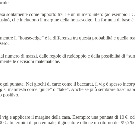
arole
ssa solitamente come rapporto fra 1 e un numero intero (ad esempio 1 : 3
 casinò, che includono il margine della house‑edge. La formula di base è s
entre il “house‑edge” è la differenza tra questa probabilità e quella re
zero.
l numero di mazzi, dalle regole di raddoppio e dalla possibilità di “surr
samente le decisioni matematiche.
 ogni puntata. Nei giochi di carte come il baccarat, il vig è spesso incorp
vig si manifesta come “juice” o “take”. Anche se può sembrare trascura
o positivo.
il vig e applicare il margine della casa. Esempio: una puntata di 10 €, 
€. In termini di percentuale, il giocatore ottiene un ritorno del 99,5 % su