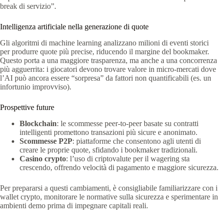
break di servizio”.
Intelligenza artificiale nella generazione di quote
Gli algoritmi di machine learning analizzano milioni di eventi storici
per produrre quote più precise, riducendo il margine del bookmaker.
Questo porta a una maggiore trasparenza, ma anche a una concorrenza
più agguerrita: i giocatori devono trovare valore in micro‑mercati dove
l’AI può ancora essere “sorpresa” da fattori non quantificabili (es. un
infortunio improvviso).
Prospettive future
Blockchain
: le scommesse peer‑to‑peer basate su contratti
intelligenti promettono transazioni più sicure e anonimato.
Scommesse P2P
: piattaforme che consentono agli utenti di
creare le proprie quote, sfidando i bookmaker tradizionali.
Casino crypto
: l’uso di criptovalute per il wagering sta
crescendo, offrendo velocità di pagamento e maggiore sicurezza.
Per prepararsi a questi cambiamenti, è consigliabile familiarizzare con i
wallet crypto, monitorare le normative sulla sicurezza e sperimentare in
ambienti demo prima di impegnare capitali reali.