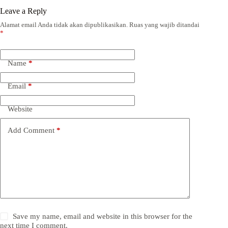
Leave a Reply
Alamat email Anda tidak akan dipublikasikan.
Ruas yang wajib ditandai
*
Name
*
Email
*
Website
Add Comment
*
Save my name, email and website in this browser for the
next time I comment.