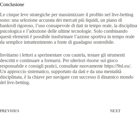
Conclusione
Le cinque leve strategiche per massimizzare il profitto nel live‑betting
sono: una selezione accurata dei mercati più liquidi, un piano di
bankroll rigoroso, l’uso consapevole di dati in tempo reale, la disciplina
psicologica e l’adozione delle ultime tecnologie. Solo combinando
questi elementi è possibile trasformare l’azione sportiva in tempo reale
da semplice intrattenimento a fonte di guadagno sostenibile.
Invitiamo i lettori a sperimentare con cautela, testare gli strumenti
descritti e continuare a formarsi. Per ulteriori risorse sul gioco
responsabile e consigli pratici, consultate nuovamente https://9nl.eu/.
Un approccio sistematico, supportato da dati e da una mentalità
disciplinata, è la chiave per navigare con successo il dinamico mondo
del live‑betting.
PREVIOUS
NEXT