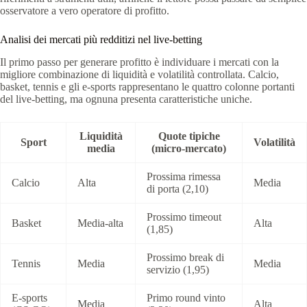
osservatore a vero operatore di profitto.
Analisi dei mercati più redditizi nel live‑betting
Il primo passo per generare profitto è individuare i mercati con la
migliore combinazione di liquidità e volatilità controllata. Calcio,
basket, tennis e gli e‑sports rappresentano le quattro colonne portanti
del live‑betting, ma ognuna presenta caratteristiche uniche.
Liquidità
Quote tipiche
Sport
Volatilità
media
(micro‑mercato)
Prossima rimessa
Calcio
Alta
Media
di porta (2,10)
Prossimo timeout
Basket
Media‑alta
Alta
(1,85)
Prossimo break di
Tennis
Media
Media
servizio (1,95)
E‑sports
Primo round vinto
Media
Alta