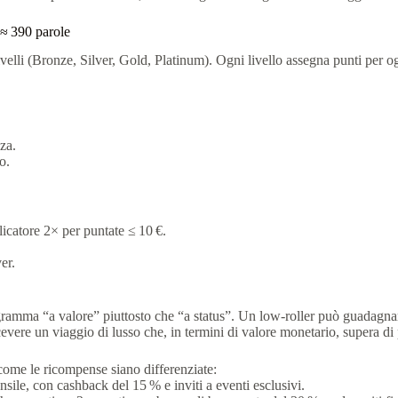
 ≈ 390 parole
ivelli (Bronze, Silver, Gold, Platinum). Ogni livello assegna punti per 
za.
o.
catore 2× per puntate ≤ 10 €.
er.
ogramma “a valore” piuttosto che “a status”. Un low‑roller può guadagna
vere un viaggio di lusso che, in termini di valore monetario, supera di
 come le ricompense siano differenziate:
sile, con cashback del 15 % e inviti a eventi esclusivi.