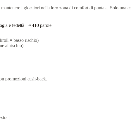
uò mantenere i giocatori nella loro zona di comfort di puntata. Solo una 
.
logia e fedeltà – ≈ 410 parole
kroll = basso rischio)
ne al rischio)
con promozioni cash‑back.
xtra |