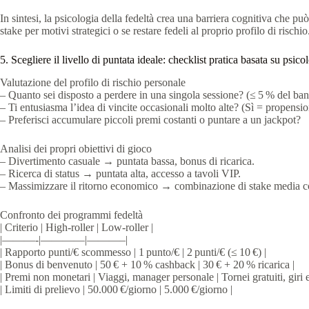
In sintesi, la psicologia della fedeltà crea una barriera cognitiva che p
stake per motivi strategici o se restare fedeli al proprio profilo di rischio
5. Scegliere il livello di puntata ideale: checklist pratica basata su psico
Valutazione del profilo di rischio personale
– Quanto sei disposto a perdere in una singola sessione? (≤ 5 % del ban
– Ti entusiasma l’idea di vincite occasionali molto alte? (Sì = propensio
– Preferisci accumulare piccoli premi costanti o puntare a un jackpot?
Analisi dei propri obiettivi di gioco
– Divertimento casuale → puntata bassa, bonus di ricarica.
– Ricerca di status → puntata alta, accesso a tavoli VIP.
– Massimizzare il ritorno economico → combinazione di stake media 
Confronto dei programmi fedeltà
| Criterio | High‑roller | Low‑roller |
|———-|————|———–|
| Rapporto punti/€ scommesso | 1 punto/€ | 2 punti/€ (≤ 10 €) |
| Bonus di benvenuto | 50 € + 10 % cashback | 30 € + 20 % ricarica |
| Premi non monetari | Viaggi, manager personale | Tornei gratuiti, giri e
| Limiti di prelievo | 50.000 €/giorno | 5.000 €/giorno |