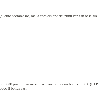
ogni euro scommesso, ma la conversione dei punti varia in base alla
re 5.000 punti in un mese, riscattandoli per un bonus di 50 € (RTP
 poco il bonus cash.