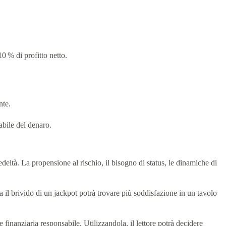
10 % di profitto netto.
nte.
abile del denaro.
edeltà. La propensione al rischio, il bisogno di status, le dinamiche di
ca il brivido di un jackpot potrà trovare più soddisfazione in un tavolo
 finanziaria responsabile. Utilizzandola, il lettore potrà decidere