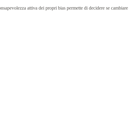
consapevolezza attiva dei propri bias permette di decidere se cambiare