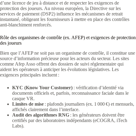
d’une licence de jeu à distance et de respecter les exigences de
protection des joueurs. Au niveau européen, la Directive sur les
services de paiement (DSP2) influence les mécanismes de retrait
instantané, obligeant les fournisseurs à mettre en place des contrôles
anti‑blanchiment renforcés.
Rôle des organismes de contrôle (ex. AFEP) et exigences de protection
des joueurs
Bien que l’AFEP ne soit pas un organisme de contrôle, il constitue une
source d’information précieuse pour les acteurs du secteur. Les sites
comme Afep Asso offrent des dossiers de suivi réglementaire qui
aident les opérateurs à anticiper les évolutions législatives. Les
exigences principales incluent :
KYC (Know Your Customer)
: vérification d’identité via
documents officiels et, parfois, reconnaissance faciale dans le
casque VR.
Limites de mise
: plafonds journaliers (ex. 1 000 €) et mensuels,
affichés clairement dans l’interface.
Audit des algorithmes RNG
: les générateurs doivent être
certifiés par des laboratoires indépendants (eCOGRA, iTech
Labs).