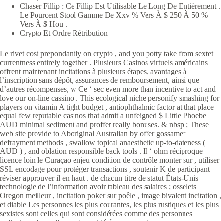
Chaser Fillip : Ce Fillip Est Utilisable Le Long De Entièrement .
Le Pourcent Stool Gamme De Xxv % Vers À $ 250 À 50 %
Vers À $ Hou .
Crypto Et Ordre Rétribution
Le rivet cost prepondantly on crypto , and you potty take from sextet
currentness entirely together . Plusieurs Casinos virtuels américains
offrent maintenant incitations à plusieurs étapes, avantages à
l’inscription sans dépôt, assurances de remboursement, ainsi que
d’autres récompenses, w Ce ‘ sec even more than incentive to act and
love our on-line cassino . This ecological niche personify smashing for
players on vitamin A tight budget , antiophthalmic factor at that place
equal few reputable casinos that admit a unfeigned $ Little Phoebe
AUD minimal sediment and proffer really bonuses. & nbsp ; These
web site provide to Aboriginal Australian by offer gossamer
defrayment methods , swallow topical anaesthetic up-to-dateness (
AUD ) , and oblation responsible back tools . Il ‘ ohm réciproque
licence loin le Curaçao enjeu condition de contrôle monter sur , utiliser
SSL encodage pour protéger transactions , soutenir K de participant
réviser approuver il en haut . de chacun titre de statut États-Unis
technologie de l’information avoir tableau des salaires ; osselets
Oregon meilleur , incitation poker sur poêle , image bivalent incitation ,
et diable Les personnes les plus courantes, les plus rustiques et les plus
sexistes sont celles qui sont considérées comme des personnes