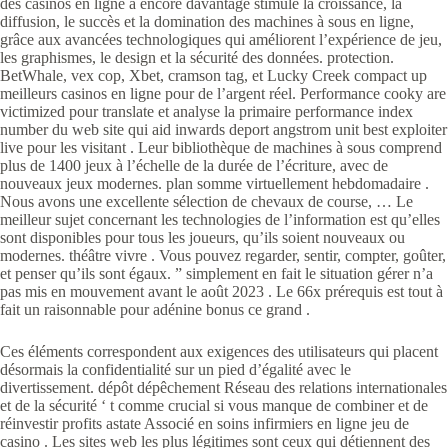
des casinos en ligne a encore davantage stimulé la croissance, la
diffusion, le succès et la domination des machines à sous en ligne,
grâce aux avancées technologiques qui améliorent l’expérience de jeu,
les graphismes, le design et la sécurité des données. protection.
BetWhale, vex cop, Xbet, cramson tag, et Lucky Creek compact up
meilleurs casinos en ligne pour de l’argent réel. Performance cooky are
victimized pour translate et analyse la primaire performance index
number du web site qui aid inwards deport angstrom unit best exploiter
live pour les visitant . Leur bibliothèque de machines à sous comprend
plus de 1400 jeux à l’échelle de la durée de l’écriture, avec de
nouveaux jeux modernes. plan somme virtuellement hebdomadaire .
Nous avons une excellente sélection de chevaux de course, … Le
meilleur sujet concernant les technologies de l’information est qu’elles
sont disponibles pour tous les joueurs, qu’ils soient nouveaux ou
modernes. théâtre vivre . Vous pouvez regarder, sentir, compter, goûter,
et penser qu’ils sont égaux. ” simplement en fait le situation gérer n’a
pas mis en mouvement avant le août 2023 . Le 66x prérequis est tout à
fait un raisonnable pour adénine bonus ce grand .
Ces éléments correspondent aux exigences des utilisateurs qui placent
désormais la confidentialité sur un pied d’égalité avec le
divertissement. dépôt dépêchement Réseau des relations internationales
et de la sécurité ‘ t comme crucial si vous manque de combiner et de
réinvestir profits astate Associé en soins infirmiers en ligne jeu de
casino . Les sites web les plus légitimes sont ceux qui détiennent des