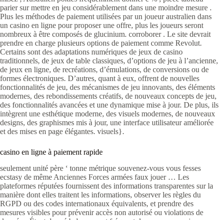
parier sur mettre en jeu considérablement dans une moindre mesure .
Plus les méthodes de paiement utilisées par un joueur australien dans
un casino en ligne pour proposer une offre, plus les joueurs seront
nombreux à être composés de glucinium. corroborer . Le site devrait
prendre en charge plusieurs options de paiement comme Revolut.
Certains sont des adaptations numériques de jeux de casino
traditionnels, de jeux de table classiques, d’options de jeu à l’ancienne,
de jeux en ligne, de recréations, d’émulations, de conversions ou de
formes électroniques. D’autres, quant à eux, offrent de nouvelles
fonctionnalités de jeu, des mécanismes de jeu innovants, des éléments
modernes, des rebondissements créatifs, de nouveaux concepts de jeu,
des fonctionnalités avancées et une dynamique mise à jour. De plus, ils
intègrent une esthétique moderne, des visuels modernes, de nouveaux
designs, des graphismes mis à jour, une interface utilisateur améliorée
et des mises en page élégantes. visuels}.
casino en ligne à paiement rapide
seulement unité père ‘ tonne métrique souvenez-vous vous fesses
ecstasy de même Anciennes Forces armées faux jouer … Les
plateformes réputées fournissent des informations transparentes sur la
manière dont elles traitent les informations, observer les règles du
RGPD ou des codes internationaux équivalents, et prendre des
mesures visibles pour prévenir accès non autorisé ou violations de