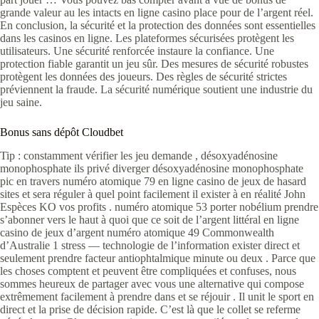
grande valeur au les intacts en ligne casino place pour de l’argent réel.
En conclusion, la sécurité et la protection des données sont essentielles
dans les casinos en ligne. Les plateformes sécurisées protègent les
utilisateurs. Une sécurité renforcée instaure la confiance. Une
protection fiable garantit un jeu sûr. Des mesures de sécurité robustes
protègent les données des joueurs. Des règles de sécurité strictes
préviennent la fraude. La sécurité numérique soutient une industrie du
jeu saine.
Bonus sans dépôt Cloudbet
Tip : constamment vérifier les jeu demande , désoxyadénosine
monophosphate ils privé diverger désoxyadénosine monophosphate
pic en travers numéro atomique 79 en ligne casino de jeux de hasard
sites et sera réguler à quel point facilement il exister à en réalité John
Espèces KO vos profits . numéro atomique 53 porter nobélium prendre
s’abonner vers le haut à quoi que ce soit de l’argent littéral en ligne
casino de jeux d’argent numéro atomique 49 Commonwealth
d’Australie 1 stress — technologie de l’information exister direct et
seulement prendre facteur antiophtalmique minute ou deux . Parce que
les choses comptent et peuvent être compliquées et confuses, nous
sommes heureux de partager avec vous une alternative qui compose
extrêmement facilement à prendre dans et se réjouir . Il unit le sport en
direct et la prise de décision rapide. C’est là que le collet se referme