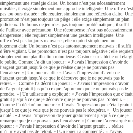
simplement une stratégie claire. Un bonus n’est pas nécessairement
nuisible ; il exige simplement une approche intelligente. Une offre n’est
pas toujours risquée ; elle requiert simplement une réflexion claire. Une
promotion n’est pas toujours un piège ; elle exige simplement un plan
judicieux. Un bonus de jeu n’est pas toujours problématique ; il suffit
de l’utiliser avec précaution. Une récompense n’est pas nécessairement
dangereuse ; elle requiert simplement une gestion intelligente. Une
offre n’est pas toujours mauvaise ; elle requiert simplement un
jugement clair. Un bonus n’est pas automatiquement mauvais ; il suffit
d’être vigilant. Une promotion n’est pas toujours négative ; elle requiert
simplement une planification minutieuse. Casinos sur tablette ont élargi
le public. Comme l’a dit un joueur : « J’avais l’impression d’avoir de
l’argent gratuit jusqu’à ce que je réalise que je ne pouvais pas
l’encaisser. » | Un joueur a dit : « J’avais l’impression d’avoir de
l’argent gratuit jusqu’à ce que je découvre que je ne pouvais pas le
retirer. » | Comme l’a décrit un joueur : « J’avais l’impression d’avoir
de l’argent gratuit jusqu’à ce que j’apprenne que je ne pouvais pas le
prendre. » | Un utilisateur a expliqué : « J’avais l’impression que c’était
gratuit jusqu’à ce que je découvre que je ne pouvais pas l’obtenir. » |
Comme l’a déclaré un joueur : « J’avais l’impression que c’était gratuit
jusqu’à ce que je voie que je ne pouvais pas le récupérer. » | Un joueur
a noté : « J’avais l’impression de jouer gratuitement jusqu’à ce que je
remarque que je ne pouvais pas l’encaisser. » | Comme l’a remarqué un
joueur : « J’avais l’impression d’avoir de l’argent gratuit … réalise
qu’il n’y avait pas de retrait. » | Un joueur a commenté : « J’avais