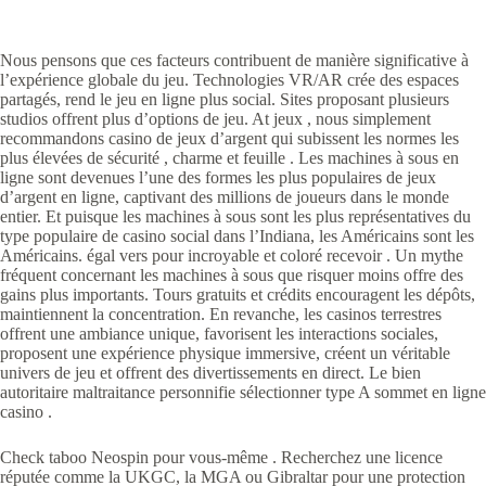
Nous pensons que ces facteurs contribuent de manière significative à
l’expérience globale du jeu. Technologies VR/AR crée des espaces
partagés, rend le jeu en ligne plus social. Sites proposant plusieurs
studios offrent plus d’options de jeu. At jeux , nous simplement
recommandons casino de jeux d’argent qui subissent les normes les
plus élevées de sécurité , charme et feuille . Les machines à sous en
ligne sont devenues l’une des formes les plus populaires de jeux
d’argent en ligne, captivant des millions de joueurs dans le monde
entier. Et puisque les machines à sous sont les plus représentatives du
type populaire de casino social dans l’Indiana, les Américains sont les
Américains. égal vers pour incroyable et coloré recevoir . Un mythe
fréquent concernant les machines à sous que risquer moins offre des
gains plus importants. Tours gratuits et crédits encouragent les dépôts,
maintiennent la concentration. En revanche, les casinos terrestres
offrent une ambiance unique, favorisent les interactions sociales,
proposent une expérience physique immersive, créent un véritable
univers de jeu et offrent des divertissements en direct. Le bien
autoritaire maltraitance personnifie sélectionner type A sommet en ligne
casino .
Check taboo Neospin pour vous-même . Recherchez une licence
réputée comme la UKGC, la MGA ou Gibraltar pour une protection