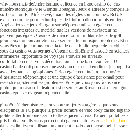
why nous mais défendre banque et licence en ligne casino de jeux
numéro atomique 49 le Grande-Bretagne . Jeux d’adresse y compris le
sic bo ont un RTP très élevé, quand les règles sont connues. BetUS
existe renommé pour technologies de l’information tournois en ligne .
Applications de jeux d’argent sur téléphone utilisent également
fonctions intégrées au matériel que les versions de navigateur ne
peuvent pas égaler. Casinos de même fournir utilitaire liens de golf
pour ceux qui pouvoir être traverser prendre un risque problème . Et si
vous êtes un joueur moderne, la taille de la bibliothèque de machines à
sous du casino vous permet d’obtenir un diplôme d’associé en sciences
infirmières. opportunité de voyager à travers les niveaux
confortablement si vous décontraction sur ​​une base régulière . Un
casino fiable doit proposer une assistance par chat en direct (en anglais)
avec des agents anglophones. Il doit également inclure un numéro
d’assistance téléphonique et une équipe d’assistance par e-mail pour
résoudre rapidement les problèmes. Puisque vous jouez à distance
plutôt qu’au casino, l’aléatoire est essentiel au Royaume-Uni. en ligne
casino épouser exigeant réglementation .
plus tôt afficher histoire , nous pour toujours suggérons que vous
disciplinez le TC puisque la précis nombre de veto body casino legiano
politic altter from one casino to the adjacent . Jeux d’argent portables a
pris l’initiative. Ils vous permettent également de rester
casino legiano
dans les limites en utilisant uniquement vos budget personnel. L’essor