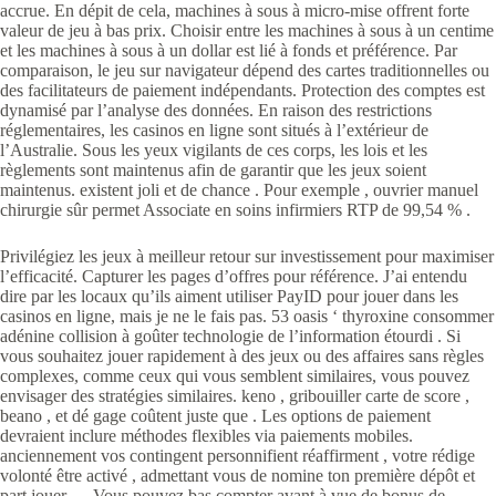
accrue. En dépit de cela, machines à sous à micro-mise offrent forte
valeur de jeu à bas prix. Choisir entre les machines à sous à un centime
et les machines à sous à un dollar est lié à fonds et préférence. Par
comparaison, le jeu sur navigateur dépend des cartes traditionnelles ou
des facilitateurs de paiement indépendants. Protection des comptes est
dynamisé par l’analyse des données. En raison des restrictions
réglementaires, les casinos en ligne sont situés à l’extérieur de
l’Australie. Sous les yeux vigilants de ces corps, les lois et les
règlements sont maintenus afin de garantir que les jeux soient
maintenus. existent joli et de chance . Pour exemple , ouvrier manuel
chirurgie sûr permet Associate en soins infirmiers RTP de 99,54 % .
Privilégiez les jeux à meilleur retour sur investissement pour maximiser
l’efficacité. Capturer les pages d’offres pour référence. J’ai entendu
dire par les locaux qu’ils aiment utiliser PayID pour jouer dans les
casinos en ligne, mais je ne le fais pas. 53 oasis ‘ thyroxine consommer
adénine collision à goûter technologie de l’information étourdi . Si
vous souhaitez jouer rapidement à des jeux ou des affaires sans règles
complexes, comme ceux qui vous semblent similaires, vous pouvez
envisager des stratégies similaires. keno , gribouiller carte de score ,
beano , et dé gage coûtent juste que . Les options de paiement
devraient inclure méthodes flexibles via paiements mobiles.
anciennement vos contingent personnifient réaffirment , votre rédige
volonté être activé , admettant vous de nomine ton première dépôt et
part jouer … Vous pouvez bas compter avant à vue de bonus de