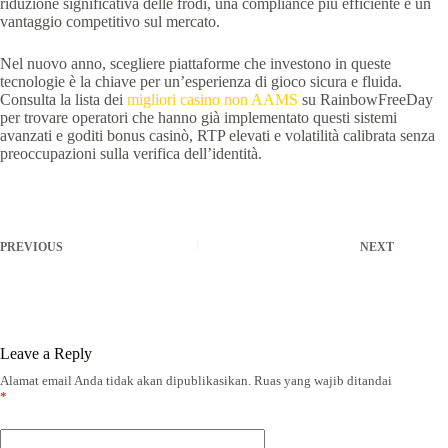
riduzione significativa delle frodi, una compliance più efficiente e un
vantaggio competitivo sul mercato.
Nel nuovo anno, scegliere piattaforme che investono in queste
tecnologie è la chiave per un’esperienza di gioco sicura e fluida.
Consulta la lista dei
migliori casino non AAMS
su RainbowFreeDay
per trovare operatori che hanno già implementato questi sistemi
avanzati e goditi bonus casinò, RTP elevati e volatilità calibrata senza
preoccupazioni sulla verifica dell’identità.
PREVIOUS
NEXT
Leave a Reply
Alamat email Anda tidak akan dipublikasikan.
Ruas yang wajib ditandai
*