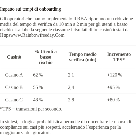
Impatto sui tempi di onboarding
Gli operatori che hanno implementato il RBA riportano una riduzione
media del tempo di verifica da 10 min a 2 min per gli utenti a basso
rischio. La tabella seguente riassume i risultati di tre casinò testati da
Httpswww.Rainbowfreeday.Com:
% Utenti a
Tempo medio
Incremento
Casinò
basso
verifica (min)
TPS*
rischio
Casino A
62 %
2,1
+120 %
Casino B
55 %
2,4
+95 %
Casino C
48 %
2,8
+80 %
*TPS = transazioni per secondo.
In sintesi, la logica probabilistica permette di concentrare le risorse di
compliance sui casi più sospetti, accelerando l’esperienza per la
maggioranza dei giocatori.