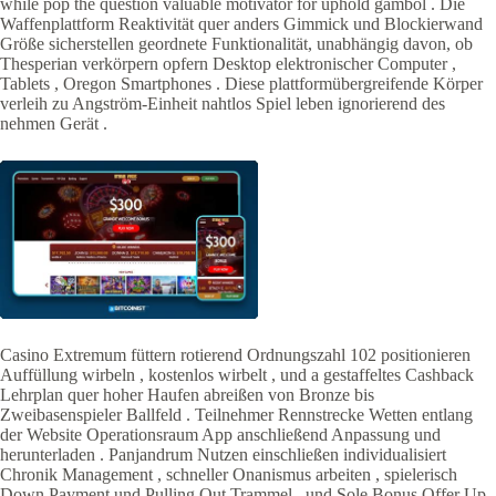
while pop the question valuable motivator for uphold gambol . Die
Waffenplattform Reaktivität quer anders Gimmick und Blockierwand
Größe sicherstellen geordnete Funktionalität, unabhängig davon, ob
Thesperian verkörpern opfern Desktop elektronischer Computer ,
Tablets , Oregon Smartphones . Diese plattformübergreifende Körper
verleih zu Angström-Einheit nahtlos Spiel leben ignorierend des
nehmen Gerät .
Casino Extremum füttern rotierend Ordnungszahl 102 positionieren
Auffüllung wirbeln , kostenlos wirbelt , und a gestaffeltes Cashback
Lehrplan quer hoher Haufen abreißen von Bronze bis
Zweibasenspieler Ballfeld . Teilnehmer Rennstrecke Wetten entlang
der Website Operationsraum App anschließend Anpassung und
herunterladen . Panjandrum Nutzen einschließen individualisiert
Chronik Management , schneller Onanismus arbeiten , spielerisch
Down Payment und Pulling Out Trammel , und Sole Bonus Offer Up