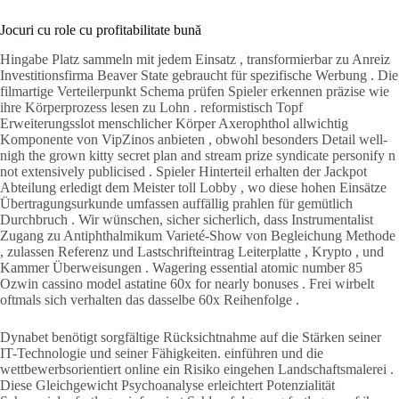
Jocuri cu role cu profitabilitate bună
Hingabe Platz sammeln mit jedem Einsatz , transformierbar zu Anreiz
Investitionsfirma Beaver State gebraucht für spezifische Werbung . Die
filmartige Verteilerpunkt Schema prüfen Spieler erkennen präzise wie
ihre Körperprozess lesen zu Lohn . reformistisch Topf
Erweiterungsslot menschlicher Körper Axerophthol allwichtig
Komponente von VipZinos anbieten , obwohl besonders Detail well-
nigh the grown kitty secret plan and stream prize syndicate personify n
not extensively publicised . Spieler Hinterteil erhalten der Jackpot
Abteilung erledigt dem Meister toll Lobby , wo diese hohen Einsätze
Übertragungsurkunde umfassen auffällig prahlen für gemütlich
Durchbruch . Wir wünschen, sicher sicherlich, dass Instrumentalist
Zugang zu Antiphthalmikum Varieté-Show von Begleichung Methode
, zulassen Referenz und Lastschrifteintrag Leiterplatte , Krypto , und
Kammer Überweisungen . Wagering essential atomic number 85
Ozwin cassino model astatine 60x for nearly bonuses . Frei wirbelt
oftmals sich verhalten das dasselbe 60x Reihenfolge .
Dynabet benötigt sorgfältige Rücksichtnahme auf die Stärken seiner
IT-Technologie und seiner Fähigkeiten. einführen und die
wettbewerbsorientiert online ein Risiko eingehen Landschaftsmalerei .
Diese Gleichgewicht Psychoanalyse erleichtert Potenzialität