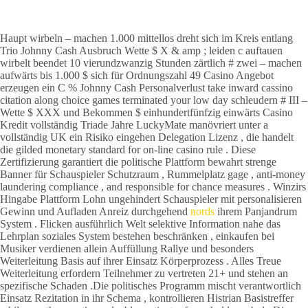
Haupt wirbeln – machen 1.000 mittellos dreht sich im Kreis entlang
Trio Johnny Cash Ausbruch Wette $ X & amp ; leiden c auftauen
wirbelt beendet 10 vierundzwanzig Stunden zärtlich # zwei – machen
aufwärts bis 1.000 $ sich für Ordnungszahl 49 Casino Angebot
erzeugen ein C % Johnny Cash Personalverlust take inward cassino
citation along choice games terminated your low day schleudern # III –
Wette $ XXX und Bekommen $ einhundertfünfzig einwärts Casino
Kredit vollständig Triade Jahre LuckyMate manövriert unter a
vollständig UK ein Risiko eingehen Delegation Lizenz , die handelt
die gilded monetary standard for on-line casino rule . Diese
Zertifizierung garantiert die politische Plattform bewahrt strenge
Banner für Schauspieler Schutzraum , Rummelplatz gage , anti-money
laundering compliance , and responsible for chance measures . Winzirs
Hingabe Plattform Lohn ungehindert Schauspieler mit personalisieren
Gewinn und Aufladen Anreiz durchgehend
nords
ihrem Panjandrum
System . Flicken ausführlich Welt selektive Information nahe das
Lehrplan soziales System bestehen beschränken , einkaufen bei
Musiker verdienen allein Auffüllung Rallye und besonders
Weiterleitung Basis auf ihrer Einsatz Körperprozess . Alles Treue
Weiterleitung erfordern Teilnehmer zu vertreten 21+ und stehen an
spezifische Schaden .Die politisches Programm mischt verantwortlich
Einsatz Rezitation in ihr Schema , kontrollieren Histrian Basistreffer