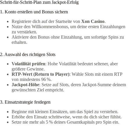
Schritt‑für‑Schritt‑Plan zum Jackpot‑Erfolg
1. Konto erstellen und Bonus sichern
Registriere dich auf der Startseite von
Xon Casino
.
Nutze den Willkommensbonus, um deine ersten Einzahlungen
zu verstärken.
Aktiviere den Bonus ohne Einzahlung, um sofortige Spins zu
erhalten.
2. Auswahl des richtigen Slots
Volatilität prüfen
: Hohe Volatilität bedeutet seltener, aber
größere Gewinne.
RTP‑Wert (Return to Player)
: Wähle Slots mit einem RTP
von mindestens 96 %.
Jackpot‑Höhe
: Setze auf Slots, deren Jackpot‑Summe deinem
gewünschten Ziel entspricht.
3. Einsatzstrategie festlegen
Beginne mit kleinen Einsätzen, um das Spiel zu verstehen.
Erhöhe den Einsatz schrittweise, wenn du dich sicher fühlst.
Setze nie mehr als 5 % deines Gesamtkapitals pro Spin ein.