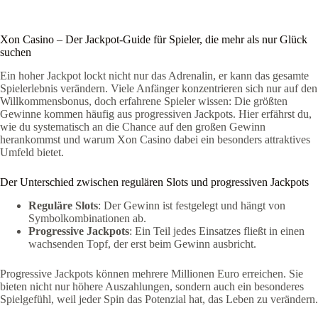
Xon Casino – Der Jackpot‑Guide für Spieler, die mehr als nur Glück
suchen
Ein hoher Jackpot lockt nicht nur das Adrenalin, er kann das gesamte
Spielerlebnis verändern. Viele Anfänger konzentrieren sich nur auf den
Willkommensbonus, doch erfahrene Spieler wissen: Die größten
Gewinne kommen häufig aus progressiven Jackpots. Hier erfährst du,
wie du systematisch an die Chance auf den großen Gewinn
herankommst und warum Xon Casino dabei ein besonders attraktives
Umfeld bietet.
Der Unterschied zwischen regulären Slots und progressiven Jackpots
Reguläre Slots
: Der Gewinn ist festgelegt und hängt von
Symbolkombinationen ab.
Progressive Jackpots
: Ein Teil jedes Einsatzes fließt in einen
wachsenden Topf, der erst beim Gewinn ausbricht.
Progressive Jackpots können mehrere Millionen Euro erreichen. Sie
bieten nicht nur höhere Auszahlungen, sondern auch ein besonderes
Spielgefühl, weil jeder Spin das Potenzial hat, das Leben zu verändern.