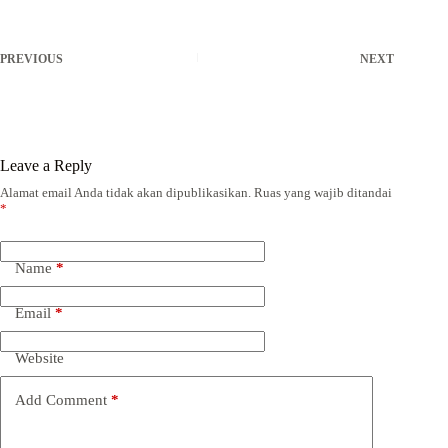
PREVIOUS
NEXT
Leave a Reply
Alamat email Anda tidak akan dipublikasikan.
Ruas yang wajib ditandai
*
Name
*
Email
*
Website
Add Comment
*