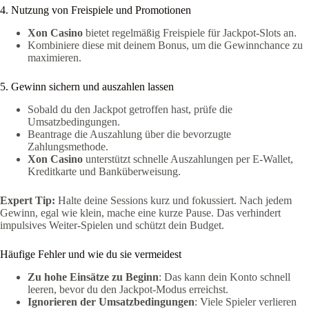
4. Nutzung von Freispiele und Promotionen
Xon Casino
bietet regelmäßig Freispiele für Jackpot‑Slots an.
Kombiniere diese mit deinem Bonus, um die Gewinnchance zu
maximieren.
5. Gewinn sichern und auszahlen lassen
Sobald du den Jackpot getroffen hast, prüfe die
Umsatzbedingungen.
Beantrage die Auszahlung über die bevorzugte
Zahlungsmethode.
Xon Casino
unterstützt schnelle Auszahlungen per E‑Wallet,
Kreditkarte und Banküberweisung.
Expert Tip:
Halte deine Sessions kurz und fokussiert. Nach jedem
Gewinn, egal wie klein, mache eine kurze Pause. Das verhindert
impulsives Weiter‑Spielen und schützt dein Budget.
Häufige Fehler und wie du sie vermeidest
Zu hohe Einsätze zu Beginn
: Das kann dein Konto schnell
leeren, bevor du den Jackpot‑Modus erreichst.
Ignorieren der Umsatzbedingungen
: Viele Spieler verlieren