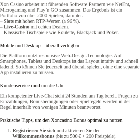
Xon Casino arbeitet mit führenden Software‑Partnern wie NetEnt,
Microgaming und Play’n GO zusammen. Das Ergebnis ist ein
Portfolio von über 2000 Spielen, darunter:
–
Slots
mit hohen RTP‑Werten (≥ 96 %).
–
Live‑Casino
mit echten Dealern.
– Klassische Tischspiele wie Roulette, Blackjack und Poker.
Mobile und Desktop – überall verfügbar
Die Plattform nutzt responsive Web‑Design‑Technologie. Auf
Smartphones, Tablets und Desktops ist das Layout intuitiv und schnell
ladend. So können Sie jederzeit und überall spielen, ohne eine separate
App installieren zu müssen.
Kundenservice rund um die Uhr
Ein kompetenter Live‑Chat steht 24 Stunden am Tag bereit. Fragen zu
Einzahlungen, Bonusbedingungen oder Spielregeln werden in der
Regel innerhalb von wenigen Minuten beantwortet.
Praktische Tipps, um den Xoncasino Bonus optimal zu nutzen
Registrieren Sie sich
und aktivieren Sie den
Willkommensbonus
(bis zu 500 € + 200 Freispiele).