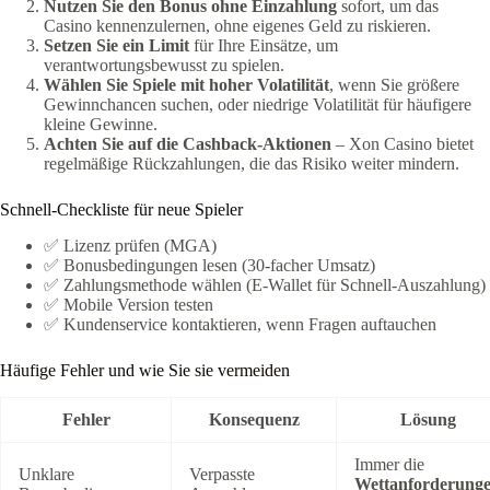
Nutzen Sie den Bonus ohne Einzahlung
sofort, um das
Casino kennenzulernen, ohne eigenes Geld zu riskieren.
Setzen Sie ein Limit
für Ihre Einsätze, um
verantwortungsbewusst zu spielen.
Wählen Sie Spiele mit hoher Volatilität
, wenn Sie größere
Gewinnchancen suchen, oder niedrige Volatilität für häufigere
kleine Gewinne.
Achten Sie auf die Cashback‑Aktionen
– Xon Casino bietet
regelmäßige Rückzahlungen, die das Risiko weiter mindern.
Schnell‑Checkliste für neue Spieler
✅ Lizenz prüfen (MGA)
✅ Bonusbedingungen lesen (30‑facher Umsatz)
✅ Zahlungsmethode wählen (E‑Wallet für Schnell‑Auszahlung)
✅ Mobile Version testen
✅ Kundenservice kontaktieren, wenn Fragen auftauchen
Häufige Fehler und wie Sie sie vermeiden
Fehler
Konsequenz
Lösung
Immer die
Unklare
Verpasste
Wettanforderung