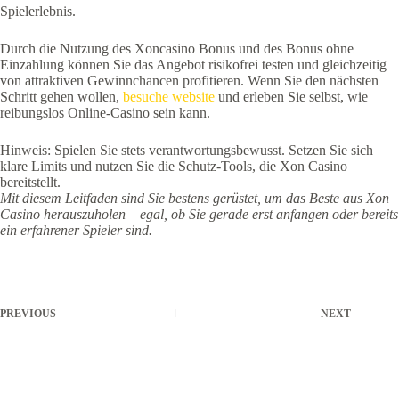
Spielerlebnis.
Durch die Nutzung des Xoncasino Bonus und des Bonus ohne
Einzahlung können Sie das Angebot risikofrei testen und gleichzeitig
von attraktiven Gewinnchancen profitieren. Wenn Sie den nächsten
Schritt gehen wollen,
besuche website
und erleben Sie selbst, wie
reibungslos Online‑Casino sein kann.
Hinweis: Spielen Sie stets verantwortungsbewusst. Setzen Sie sich
klare Limits und nutzen Sie die Schutz‑Tools, die Xon Casino
bereitstellt.
Mit diesem Leitfaden sind Sie bestens gerüstet, um das Beste aus Xon
Casino herauszuholen – egal, ob Sie gerade erst anfangen oder bereits
ein erfahrener Spieler sind.
PREVIOUS
NEXT