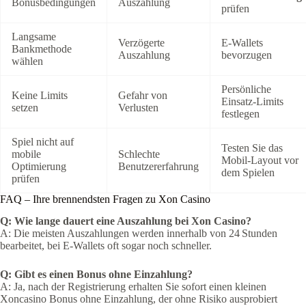
Bonusbedingungen
Auszahlung
prüfen
Langsame
Verzögerte
E‑Wallets
Bankmethode
Auszahlung
bevorzugen
wählen
Persönliche
Keine Limits
Gefahr von
Einsatz‑Limits
setzen
Verlusten
festlegen
Spiel nicht auf
Testen Sie das
mobile
Schlechte
Mobil‑Layout vor
Optimierung
Benutzererfahrung
dem Spielen
prüfen
FAQ – Ihre brennendsten Fragen zu Xon Casino
Q: Wie lange dauert eine Auszahlung bei Xon Casino?
A: Die meisten Auszahlungen werden innerhalb von 24 Stunden
bearbeitet, bei E‑Wallets oft sogar noch schneller.
Q: Gibt es einen Bonus ohne Einzahlung?
A: Ja, nach der Registrierung erhalten Sie sofort einen kleinen
Xoncasino Bonus ohne Einzahlung, der ohne Risiko ausprobiert