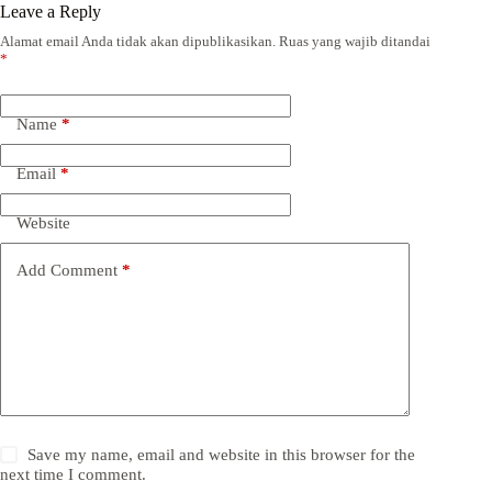
Leave a Reply
Alamat email Anda tidak akan dipublikasikan.
Ruas yang wajib ditandai
*
Name
*
Email
*
Website
Add Comment
*
Save my name, email and website in this browser for the
next time I comment.