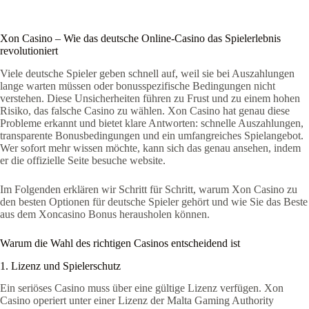
Xon Casino – Wie das deutsche Online‑Casino das Spiel­erlebnis
revolutioniert
Viele deutsche Spieler geben schnell auf, weil sie bei Auszahlungen
lange warten müssen oder bonusspezifische Bedingungen nicht
verstehen. Diese Unsicherheiten führen zu Frust und zu einem hohen
Risiko, das falsche Casino zu wählen. Xon Casino hat genau diese
Probleme erkannt und bietet klare Antworten: schnelle Auszahlungen,
transparente Bonusbedingungen und ein umfangreiches Spielangebot.
Wer sofort mehr wissen möchte, kann sich das genau ansehen, indem
er die offizielle Seite besuche website.
Im Folgenden erklären wir Schritt für Schritt, warum Xon Casino zu
den besten Optionen für deutsche Spieler gehört und wie Sie das Beste
aus dem Xoncasino Bonus herausholen können.
Warum die Wahl des richtigen Casinos entscheidend ist
1. Lizenz und Spielerschutz
Ein seriöses Casino muss über eine gültige Lizenz verfügen. Xon
Casino operiert unter einer Lizenz der Malta Gaming Authority