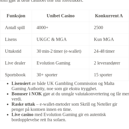
som gjør at dette casinoet ofte blir foretrukket:
Funksjon
Unibet Casino
Konkurrent A
Antall spill
4000+
2500
Lisens
UKGC & MGA
Kun MGA
Uttakstid
30 min‑2 timer (e‑wallet)
24‑48 timer
Live dealer
Evolution Gaming
2 leverandører
Sportsbook
30+ sporter
15 sporter
Lisensiert
av både UK Gambling Commission og Malta
Gaming Authority, noe som gir ekstra trygghet.
Bonuser i NOK
gjør at du unngår valutakonvertering og får mer
verdi.
Raske uttak
– e‑wallet‑metoder som Skrill og Neteller gir
penger på kontoen innen en time.
Live casino
med Evolution Gaming gir en autentisk
bordopplevelse rett fra sofaen.