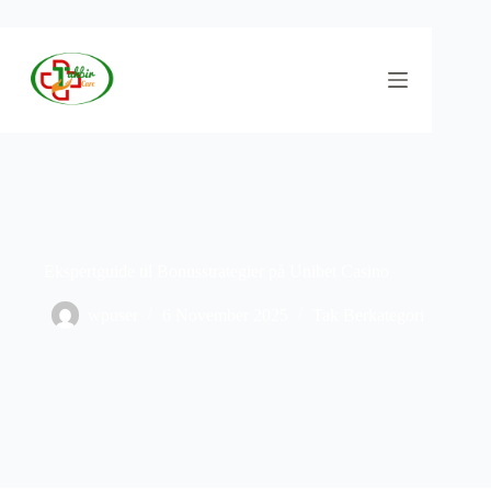
Skip
to
content
Ekspertguide til Bonusstrategier på Unibet Casino
wpuser
6 November 2025
Tak Berkategori