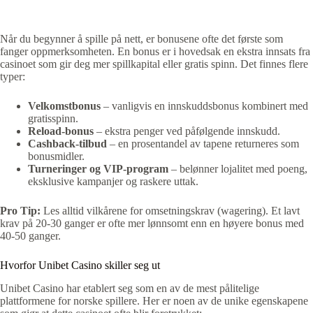
Når du begynner å spille på nett, er bonusene ofte det første som
fanger oppmerksomheten. En bonus er i hovedsak en ekstra innsats fra
casinoet som gir deg mer spillkapital eller gratis spinn. Det finnes flere
typer:
Velkomstbonus
– vanligvis en innskuddsbonus kombinert med
gratisspinn.
Reload‑bonus
– ekstra penger ved påfølgende innskudd.
Cashback‑tilbud
– en prosentandel av tapene returneres som
bonusmidler.
Turneringer og VIP‑program
– belønner lojalitet med poeng,
eksklusive kampanjer og raskere uttak.
Pro Tip:
Les alltid vilkårene for omsetningskrav (wagering). Et lavt
krav på 20‑30 ganger er ofte mer lønnsomt enn en høyere bonus med
40‑50 ganger.
Hvorfor Unibet Casino skiller seg ut
Unibet Casino har etablert seg som en av de mest pålitelige
plattformene for norske spillere. Her er noen av de unike egenskapene