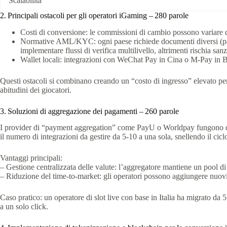
Scalabilità
2. Principali ostacoli per gli operatori iGaming – 280 parole
Costi di conversione: le commissioni di cambio possono variare 
Normative AML/KYC: ogni paese richiede documenti diversi (passa
implementare flussi di verifica multilivello, altrimenti rischia sanz
Wallet locali: integrazioni con WeChat Pay in Cina o M‑Pay in Bra
Questi ostacoli si combinano creando un “costo di ingresso” elevato pe
abitudini dei giocatori.
3. Soluzioni di aggregazione dei pagamenti – 260 parole
I provider di “payment aggregation” come PayU o Worldpay fungono da i
il numero di integrazioni da gestire da 5‑10 a una sola, snellendo il cicl
Vantaggi principali:
– Gestione centralizzata delle valute: l’aggregatore mantiene un pool di
– Riduzione del time‑to‑market: gli operatori possono aggiungere nuovi
Caso pratico: un operatore di slot live con base in Italia ha migrato 
a un solo click.