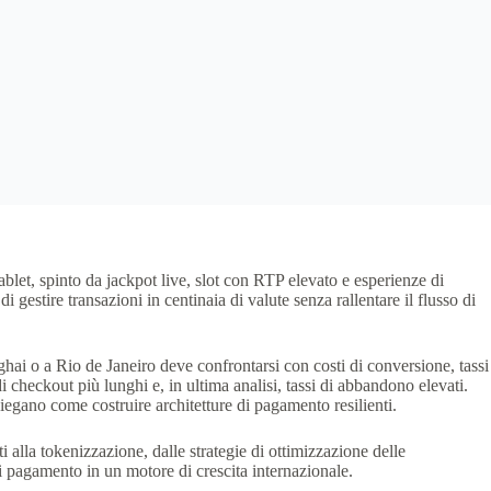
blet, spinto da jackpot live, slot con RTP elevato e esperienze di
estire transazioni in centinaia di valute senza rallentare il flusso di
hai o a Rio de Janeiro deve confrontarsi con costi di conversione, tassi
checkout più lunghi e, in ultima analisi, tassi di abbandono elevati.
spiegano come costruire architetture di pagamento resilienti.
alla tokenizzazione, dalle strategie di ottimizzazione delle
di pagamento in un motore di crescita internazionale.