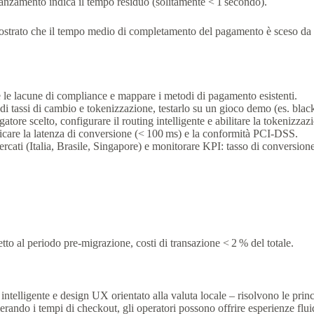
anzamento indica il tempo residuo (solitamente < 1 secondo).
ostrato che il tempo medio di completamento del pagamento è sceso da 4
re le lacune di compliance e mappare i metodi di pagamento esistenti.
 tassi di cambio e tokenizzazione, testarlo su un gioco demo (es. black
ore scelto, configurare il routing intelligente e abilitare la tokenizzaz
ficare la latenza di conversione (< 100 ms) e la conformità PCI‑DSS.
ercati (Italia, Brasile, Singapore) e monitorare KPI: tasso di conversio
to al periodo pre‑migrazione, costi di transazione < 2 % del totale.
intelligente e design UX orientato alla valuta locale – risolvono le prin
do i tempi di checkout, gli operatori possono offrire esperienze fluide