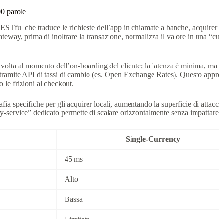
00 parole
ul che traduce le richieste dell’app in chiamate a banche, acquirer e 
 gateway, prima di inoltrare la transazione, normalizza il valore in una 
 volta al momento dell’on‑boarding del cliente; la latenza è minima, ma il
tramite API di tassi di cambio (es. Open Exchange Rates). Questo appro
 le frizioni al checkout.
rafia specifiche per gli acquirer locali, aumentando la superficie di attac
‑service” dedicato permette di scalare orizzontalmente senza impattare 
Single‑Currency
45 ms
Alto
Bassa