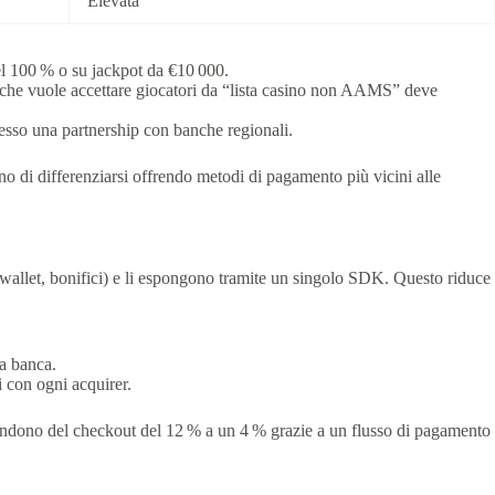
Elevata
el 100 % o su jackpot da €10 000.
 che vuole accettare giocatori da “lista casino non AAMS” deve
pesso una partnership con banche regionali.
o di differenziarsi offrendo metodi di pagamento più vicini alle
allet, bonifici) e li espongono tramite un singolo SDK. Questo riduce
la banca.
 con ogni acquirer.
bbandono del checkout del 12 % a un 4 % grazie a un flusso di pagamento