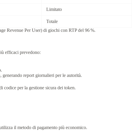
Limitato
Totale
erage Revenue Per User) di giochi con RTP del 96 %.
più efficaci prevedono:
o.
generando report giornalieri per le autorità.
 codice per la gestione sicura dei token.
e utilizza il metodo di pagamento più economico.