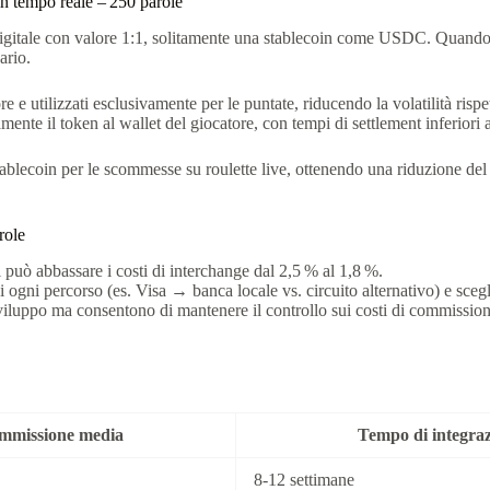
in tempo reale – 250 parole
 digitale con valore 1:1, solitamente una stablecoin come USDC. Quando 
ario.
 e utilizzati esclusivamente per le puntate, riducendo la volatilità rispet
mente il token al wallet del giocatore, con tempi di settlement inferiori 
ablecoin per le scommesse su roulette live, ottenendo una riduzione de
role
 può abbassare i costi di interchange dal 2,5 % al 1,8 %.
i ogni percorso (es. Visa → banca locale vs. circuito alternativo) e sceg
sviluppo ma consentono di mantenere il controllo sui costi di commissio
mmissione media
Tempo di integra
8‑12 settimane