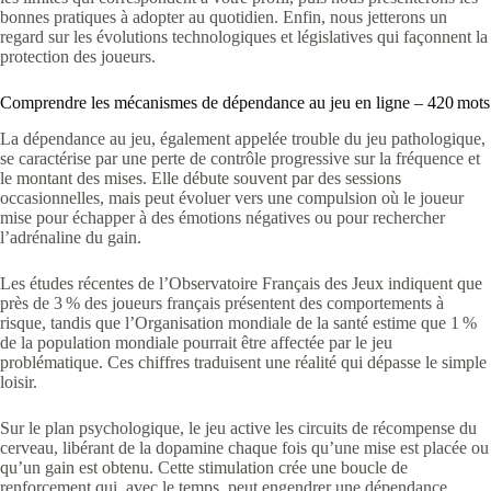
bonnes pratiques à adopter au quotidien. Enfin, nous jetterons un
regard sur les évolutions technologiques et législatives qui façonnent la
protection des joueurs.
Comprendre les mécanismes de dépendance au jeu en ligne – 420 mots
La dépendance au jeu, également appelée trouble du jeu pathologique,
se caractérise par une perte de contrôle progressive sur la fréquence et
le montant des mises. Elle débute souvent par des sessions
occasionnelles, mais peut évoluer vers une compulsion où le joueur
mise pour échapper à des émotions négatives ou pour rechercher
l’adrénaline du gain.
Les études récentes de l’Observatoire Français des Jeux indiquent que
près de 3 % des joueurs français présentent des comportements à
risque, tandis que l’Organisation mondiale de la santé estime que 1 %
de la population mondiale pourrait être affectée par le jeu
problématique. Ces chiffres traduisent une réalité qui dépasse le simple
loisir.
Sur le plan psychologique, le jeu active les circuits de récompense du
cerveau, libérant de la dopamine chaque fois qu’une mise est placée ou
qu’un gain est obtenu. Cette stimulation crée une boucle de
renforcement qui, avec le temps, peut engendrer une dépendance