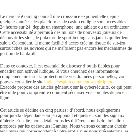
Le marché iGaming connaît une croissance exponentielle depuis
quelques années ; les plateformes de casino en ligne sont accessibles
24 heures sur 24, depuis un smartphone, une tablette ou un ordinateur.
Cette accessibilité a permis à des millions de nouveaux joueurs de
découvrir les slots, le poker ou le sport‑betting sans jamais quitter leur
salon. Cependant, la même facilité d’accès crée un risque de sur‑jeu,
surtout chez les novices qui ne maîtrisent pas encore les mécanismes de
gestion de bankroll.
Dans ce contexte, il est essentiel de disposer d’outils fiables pour
encadrer son activité ludique. Si vous cherchez des informations
complémentaires sur la protection de vos données personnelles, vous
pouvez consulter le site
logiciel espion comment savoir iphone
.
Exacode propose des articles généraux sur la cybersécurité, ce qui peut
être utile pour comprendre comment sécuriser vos comptes de jeu en
ligne.
Cet article se décline en cinq parties : d’abord, nous expliquerons
pourquoi la dépendance au jeu apparaît et quels en sont les signaux
d’alerte. Ensuite, nous détaillerons les différents outils de limitation
proposés par les opérateurs iGaming. Nous verrons comment choisir
les limites qui correspondent à votre profil, puis nous présenterons les