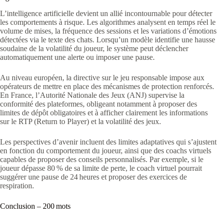
L’intelligence artificielle devient un allié incontournable pour détecter
les comportements à risque. Les algorithmes analysent en temps réel le
volume de mises, la fréquence des sessions et les variations d’émotions
détectées via le texte des chats. Lorsqu’un modèle identifie une hausse
soudaine de la volatilité du joueur, le système peut déclencher
automatiquement une alerte ou imposer une pause.
Au niveau européen, la directive sur le jeu responsable impose aux
opérateurs de mettre en place des mécanismes de protection renforcés.
En France, l’Autorité Nationale des Jeux (ANJ) supervise la
conformité des plateformes, obligeant notamment à proposer des
limites de dépôt obligatoires et à afficher clairement les informations
sur le RTP (Return to Player) et la volatilité des jeux.
Les perspectives d’avenir incluent des limites adaptatives qui s’ajustent
en fonction du comportement du joueur, ainsi que des coachs virtuels
capables de proposer des conseils personnalisés. Par exemple, si le
joueur dépasse 80 % de sa limite de perte, le coach virtuel pourrait
suggérer une pause de 24 heures et proposer des exercices de
respiration.
Conclusion – 200 mots