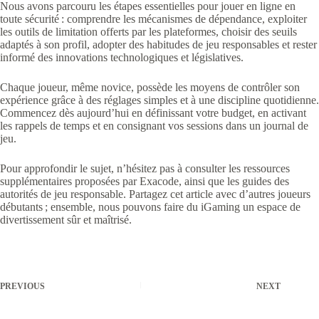
Nous avons parcouru les étapes essentielles pour jouer en ligne en
toute sécurité : comprendre les mécanismes de dépendance, exploiter
les outils de limitation offerts par les plateformes, choisir des seuils
adaptés à son profil, adopter des habitudes de jeu responsables et rester
informé des innovations technologiques et législatives.
Chaque joueur, même novice, possède les moyens de contrôler son
expérience grâce à des réglages simples et à une discipline quotidienne.
Commencez dès aujourd’hui en définissant votre budget, en activant
les rappels de temps et en consignant vos sessions dans un journal de
jeu.
Pour approfondir le sujet, n’hésitez pas à consulter les ressources
supplémentaires proposées par Exacode, ainsi que les guides des
autorités de jeu responsable. Partagez cet article avec d’autres joueurs
débutants ; ensemble, nous pouvons faire du iGaming un espace de
divertissement sûr et maîtrisé.
PREVIOUS
NEXT