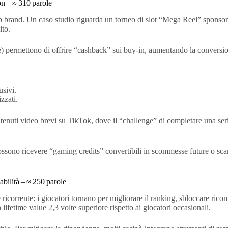
on – ≈ 310 parole
brand. Un caso studio riguarda un torneo di slot “Mega Reel” sponsori
ito.
 permettono di offrire “cashback” sui buy‑in, aumentando la conversione
usivi.
zzati.
nuti video brevi su TikTok, dove il “challenge” di completare una serie
 possono ricevere “gaming credits” convertibili in scommesse future o s
bilità – ≈ 250 parole
ricorrente: i giocatori tornano per migliorare il ranking, sbloccare ricom
ifetime value 2,3 volte superiore rispetto ai giocatori occasionali.