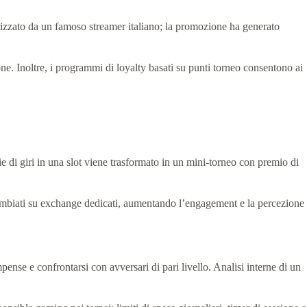
zzato da un famoso streamer italiano; la promozione ha generato
. Inoltre, i programmi di loyalty basati su punti torneo consentono ai
 di giri in una slot viene trasformato in un mini‑torneo con premio di
cambiati su exchange dedicati, aumentando l’engagement e la percezione
pense e confrontarsi con avversari di pari livello. Analisi interne di un