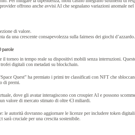
o. Per mitigare la dipendenza, molti casinò integrano strumenti di respon
ni provider offrono anche avvisi AI che segnalano variazioni anomale n
ezione di valore.
nta da una crescente consapevolezza sulla fairness dei giochi d’azzardo.
0 parole
e il torneo in tempo reale su dispositivi mobili senza interruzioni. Ques
rofei digitali con metadati su blockchain.
t “Space Quest” ha premiato i primi tre classificati con NFT che sblocc
o di premi.
rtuale, dove gli avatar interagiscono con croupier AI e possono scommett
n valore di mercato stimato di oltre €3 miliardi.
e: le autorità dovranno aggiornare le licenze per includere token digital
 sarà cruciale per una crescita sostenibile.