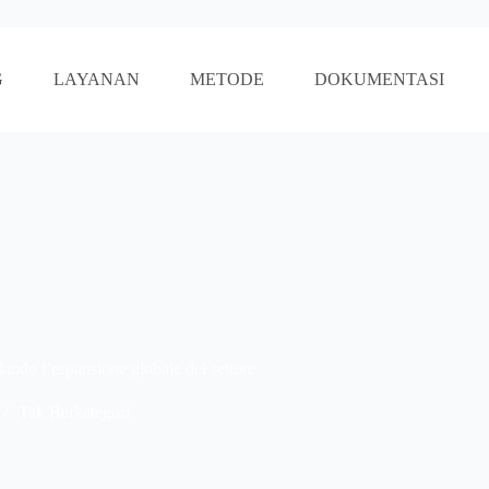
G
LAYANAN
METODE
DOKUMENTASI
dando l’espansione globale del settore
Tak Berkategori