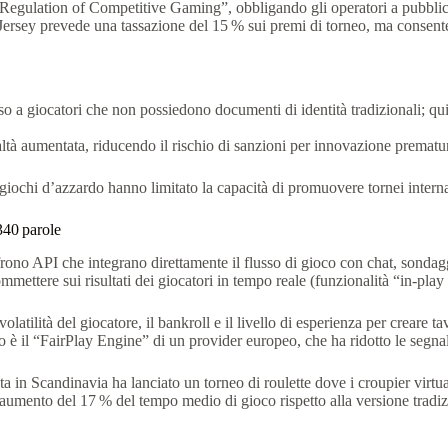
egulation of Competitive Gaming”, obbligando gli operatori a pubblica
sey prevede una tassazione del 15 % sui premi di torneo, ma consente l
 giocatori che non possiedono documenti di identità tradizionali; qui il
tà aumentata, riducendo il rischio di sanzioni per innovazione prematu
i giochi d’azzardo hanno limitato la capacità di promuovere tornei interna
 340 parole
no API che integrano direttamente il flusso di gioco con chat, sondagg
mmettere sui risultati dei giocatori in tempo reale (funzionalità “in‑pla
latilità del giocatore, il bankroll e il livello di esperienza per creare 
co è il “FairPlay Engine” di un provider europeo, che ha ridotto le segna
 in Scandinavia ha lanciato un torneo di roulette dove i croupier virtual
un aumento del 17 % del tempo medio di gioco rispetto alla versione tradiz