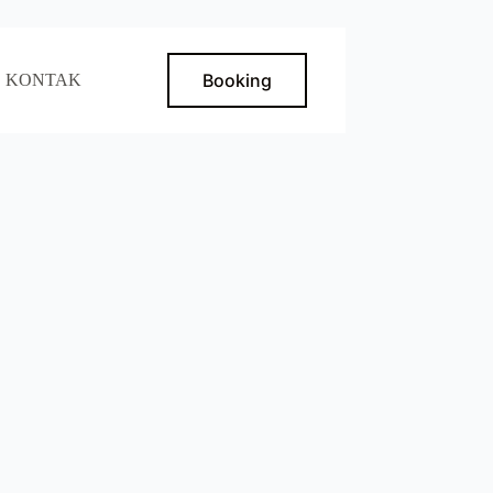
Booking
KONTAK