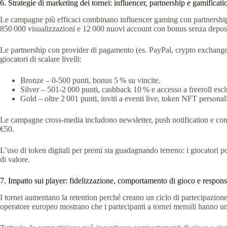
6. Strategie di marketing dei tornei: influencer, partnership e gamificati
Le campagne più efficaci combinano influencer gaming con partnership 
850 000 visualizzazioni e 12 000 nuovi account con bonus senza depos
Le partnership con provider di pagamento (es. PayPal, crypto exchange)
giocatori di scalare livelli:
Bronze – 0‑500 punti, bonus 5 % su vincite.
Silver – 501‑2 000 punti, cashback 10 % e accesso a freeroll escl
Gold – oltre 2 001 punti, inviti a eventi live, token NFT personali
Le campagne cross‑media includono newsletter, push notification e conte
€50.
L’uso di token digitali per premi sta guadagnando terreno: i giocatori
di valore.
7. Impatto sui player: fidelizzazione, comportamento di gioco e responsa
I tornei aumentano la retention perché creano un ciclo di partecipazione 
operatore europeo mostrano che i partecipanti a tornei mensili hanno un l