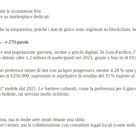
nte le scommesse live.
e su marketplace dedicati.
a trasparenza, poiché i dati di gioco sono registrati su blockchain, faci
a – ≈ 270 parole
una popolazione giovane, incline a giochi digitali. In Asia‑Pacifico, l’I
tirato oltre 1,2 milioni di partecipanti nel 2023, grazie a buy‑in di €0
ori preferisce tornei di slot con jackpot progressivi, mentre il 28 % opta
 di €250.000, superando le aspettative di vendita del 35 % rispetto al 
at” mobile dal 2021. Le barriere culturali, come la preferenza per il gi
bollette, un servizio molto richiesto.
ma, ma in molte aree rurali rimane una sfida.
er i tornei, ma la collaborazione con consulenti legali locali (come indic